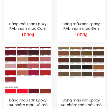
Bảng màu sơn Epoxy
Bảng màu sơn Epoxy
RAL nhóm màu Cam
RAL nhóm màu Đen
mới nhất | Chuẩn màu
Trắng mới nhất | Chuẩn
1.000
₫
1.000
₫
quốc tế, bền đẹp cho
màu quốc tế, bền đẹp
mọi công trình công
cho mọi công trình
nghiệp
công nghiệp
Bảng màu sơn Epoxy
Bảng màu sơn Epoxy
RAL nhóm màu Đỏ mới
RAL nhóm màu Nâu mới