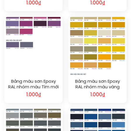
nhất | Chuẩn màu quốc
nhất | Chuẩn màu quốc
1.000
₫
1.000
₫
tế, bền đẹp cho mọi
tế, bền đẹp cho mọi
công trình công nghiệp
công trình công nghiệp
Bảng màu sơn Epoxy
Bảng màu sơn Epoxy
RAL nhóm màu Tím mới
RAL nhóm màu vàng
nhất | Chuẩn màu quốc
mới nhất | Chuẩn màu
1.000
₫
1.000
₫
tế, bền đẹp cho mọi
quốc tế, bền đẹp cho
công trình công nghiệp
mọi công trình công
nghiệp