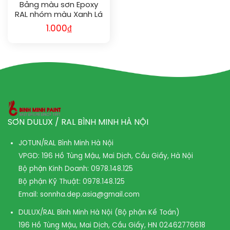
Bảng màu sơn Epoxy
RAL nhóm màu Xanh Lá
mới nhất | Chuẩn màu
1.000
₫
quốc tế, bền đẹp cho
mọi công trình công
nghiệp
SƠN DULUX / RAL BÌNH MINH HÀ NỘI
JOTUN/RAL Bình Minh Hà Nội
VPGD: 196 Hồ Tùng Mậu, Mai Dịch, Cầu Giấy, Hà Nội
Bộ phận Kinh Doanh:
0978.148.125
Bộ phận Kỹ Thuật:
0978.148.125
Email:
sonnha.dep.asia@gmail.com
DULUX/RAL Bình Minh Hà Nội (Bộ phận Kế Toán)
196 Hồ Tùng Mậu, Mai Dịch, Cầu Giấy, HN
02462776618