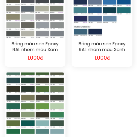
Bảng màu sơn Epoxy
Bảng màu sơn Epoxy
RAL nhóm màu Xám
RAL nhóm màu Xanh
mới nhất | Chuẩn màu
Dương mới nhất |
1.000
₫
1.000
₫
quốc tế, bền đẹp cho
Chuẩn màu quốc tế,
mọi công trình công
bền đẹp cho mọi công
nghiệp
trình công nghiệp