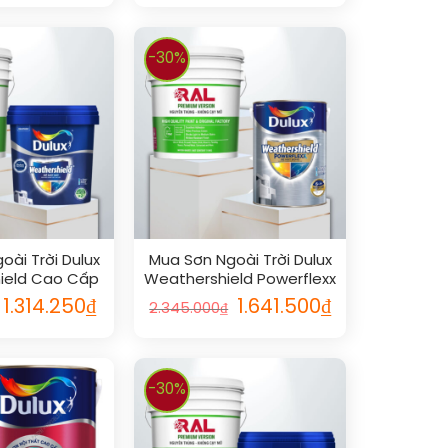
-30%
oài Trời Dulux
Mua Sơn Ngoài Trời Dulux
ield Cao Cấp
Weathershield Powerflexx
ính Hãng
Siêu Cao Cấp Chính Hãng
1.314.250
₫
1.641.500
₫
2.345.000
₫
-30%