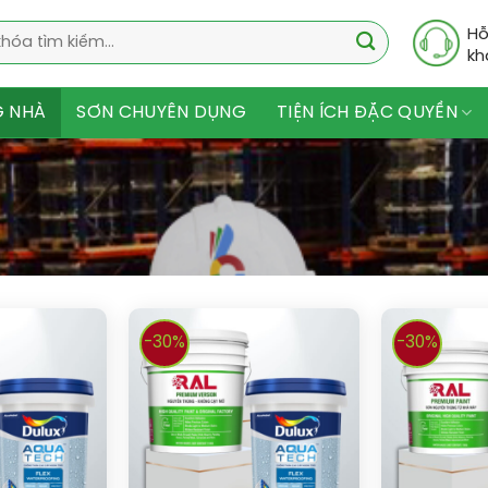
Hỗ
kh
G NHÀ
SƠN CHUYÊN DỤNG
TIỆN ÍCH ĐẶC QUYỀN
-30%
-30%