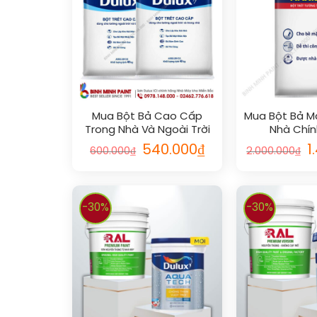
Mua Bột Bả Cao Cấp
Mua Bột Bả Ma
Trong Nhà Và Ngoài Trời
Nhà Chí
Dulux
540.000
₫
1
600.000
₫
2.000.000
₫
-30%
-30%