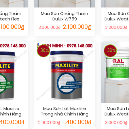
hống Thấm
Mua Sơn Chống Thấm
Mua Sơn 
tech Flex
Dulux W759
Dulux Weat
.100.000
₫
2.100.000
₫
3.000.000
₫
3.000.000
₫
-30%
-30%
 Maxilite
Mua Sơn Lót Maxilite
Mua Sơn L
Chính Hãng
Trong Nhà Chính Hãng
Dulux Weat
.400.000
₫
1.400.000
₫
2.000.000
₫
3.000.000
₫