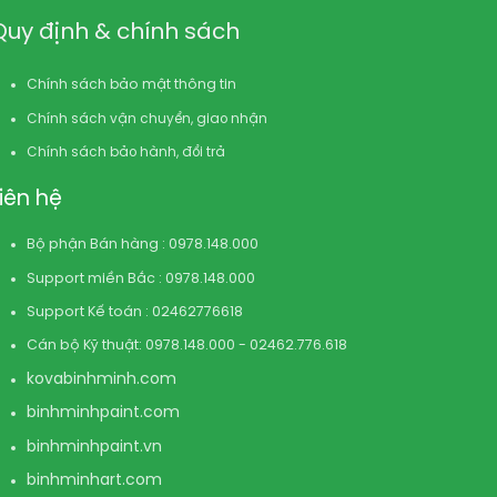
Quy định & chính sách
Chính sách bảo mật thông tin
Chính sách vận chuyển, giao nhận
Chính sách bảo hành, đổi trả
Liên hệ
Bộ phận Bán hàng : 0978.148.000
Support miền Bắc : 0978.148.000
Support Kế toán : 02462776618
Cán bộ Kỹ thuật: 0978.148.000 - 02462.776.618
kovabinhminh.com
binhminhpaint.com
binhminhpaint.vn
binhminhart.com