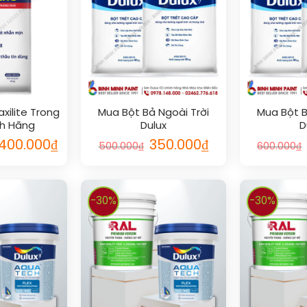
xilite Trong
Mua Bột Bả Ngoài Trời
Mua Bột B
nh Hãng
Dulux
D
.400.000
₫
350.000
₫
500.000
₫
600.000
₫
-30%
-30%