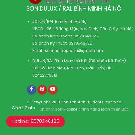
SƠN DULUX / RAL BÌNH MINH HÀ NỘI
JOTUN/RAL Bình Minh Hà Nội
VPGD: 196 Hồ Tùng Mậu, Mai Dịch, Cầu Giấy, Hà Nội
Bộ phận Kinh Doanh:
0978.148.125
Bộ phận Kỹ Thuật:
0978.148.125
Email:
sonnha.dep.asia@gmail.com
DULUX/RAL Bình Minh Hà Nội (Bộ phận Kế Toán)
196 Hồ Tùng Mậu, Mai Dịch, Cầu Giấy, HN
02462776618
© Copyright: 2019 SonBinhMinh. All rights reserved.
Chat Zalo
Kho phân phối sơn Maxilite chính hãng toàn miền Bắc
Hotline: 0978.148.125