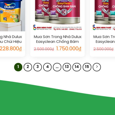
g Nhà Dulux
Mua Sơn Trong Nhà Dulux
Mua Sơn Tr
u Chùi Hiệu
Easyclean Chống Bám
Easyclea
ờ Cao Cấp
Bẩn Bóng Cao Cấp Chính
Bẩn Mờ 
.228.800
₫
1.750.000
₫
2.500.000
₫
2.500.000
₫
Hãng
1
2
3
4
…
13
14
15