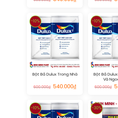
600.000
₫
600.000
₫
-10%
-10%
Bột Bả Dulux Trong Nhà
Bột Bả Dulux
Và Ngoà
540.000
₫
5
600.000
₫
600.000
₫
-10%
-30%