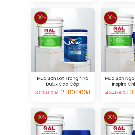
-30%
-30%
Mua Sơn Lót Trong Nhà
Mua Sơn Ngoài
Dulux Cao Cấp
Inspire Ch
2.100.000
₫
3
3.000.000
₫
4.341.000
₫
-30%
-30%