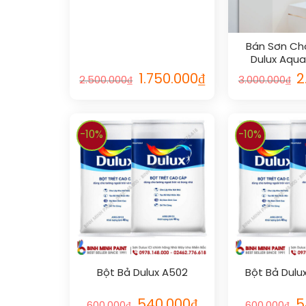
Bán Sơn C
Dulux Aqua
1.750.000
₫
2
2.500.000
₫
3.000.000
₫
-10%
-10%
Bột Bả Dulux A502
Bột Bả Dul
540.000
₫
5