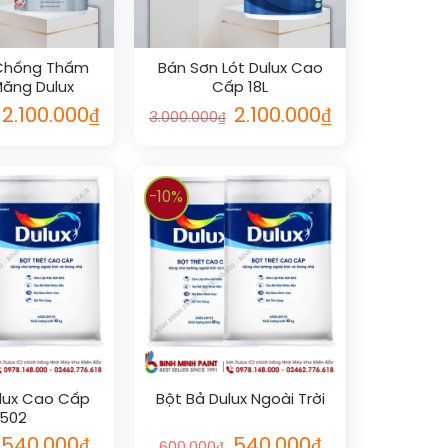
Chống Thấm
Bán Sơn Lót Dulux Cao
Măng Dulux
Cấp 18L
2.100.000
₫
2.100.000
₫
3.000.000
₫
-10%
lux Cao Cấp
Bột Bả Dulux Ngoài Trời
502
540.000
₫
540.000
₫