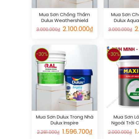
Mua Sơn Chống Thấm
Mua Sơn C
Dulux Weathershield
Dulux Aqua
2.100.000
₫
2
3.000.000
₫
3.000.000
₫
-30%
-30%
Mua Sơn Dulux Trong Nhà
Mua Sơn Lót
Dulux Inspire
Ngoài Trời 
1.596.700
₫
1
2.281.000
₫
2.000.000
₫