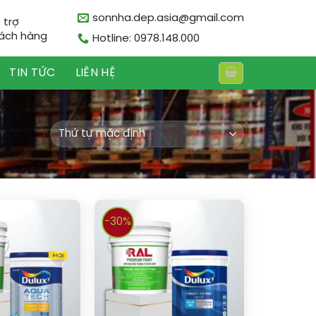
sonnha.dep.asia@gmail.com
 trợ
ách hàng
Hotline: 0978.148.000
TIN TỨC
LIÊN HỆ
-30%