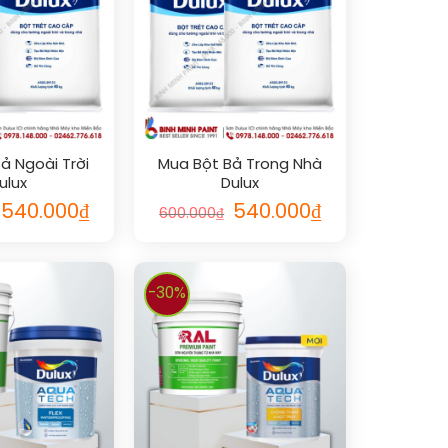
ả Ngoài Trời
Mua Bột Bả Trong Nhà
ulux
Dulux
540.000
₫
540.000
₫
600.000
₫
-30%