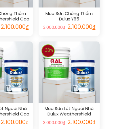
Chống Thấm
Mua Sơn Chống Thấm
hershield Cao
Dulux Y65
Cấp
2.100.000
₫
2.100.000
₫
3.000.000
₫
-30%
ót Ngoài Nhà
Mua Sơn Lót Ngoài Nhà
hershield Cao
Dulux Weathershield
Cấp
Powersealer Siêu Cao
2.100.000
₫
2.100.000
₫
3.000.000
₫
Cấp