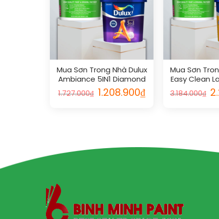
Mua Sơn Trong Nhà Dulux
Mua Sơn Tron
Ambiance 5IN1 Diamond
Easy Clean La
Glow Siêu Bóng Chính
Quả Bóng M
1.208.900
₫
2
1.727.000
₫
3.184.000
₫
Hãng