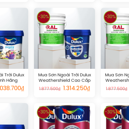
-30%
-30%
 Trời Dulux
Mua Sơn Ngoài Trời Dulux
Mua Sơn Ng
ính Hãng
Weathershield Cao Cấp
Weathersh
Bóng Chính Hãng
Mờ Ch
.038.700
₫
1.314.250
₫
1.877.500
₫
1.877.500
₫
-30%
-30%