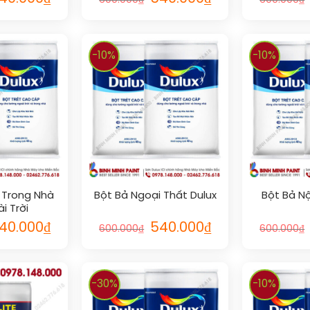
600.000
₫
600.000
₫
-10%
-10%
 Trong Nhà
Bột Bả Ngoại Thất Dulux
Bột Bả Nộ
i Trời
40.000
₫
540.000
₫
600.000
₫
600.000
₫
-30%
-10%