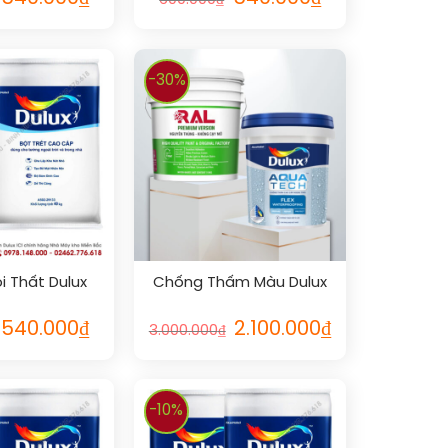
600.000
₫
-30%
i Thất Dulux
Chống Thấm Màu Dulux
540.000
₫
2.100.000
₫
3.000.000
₫
-10%