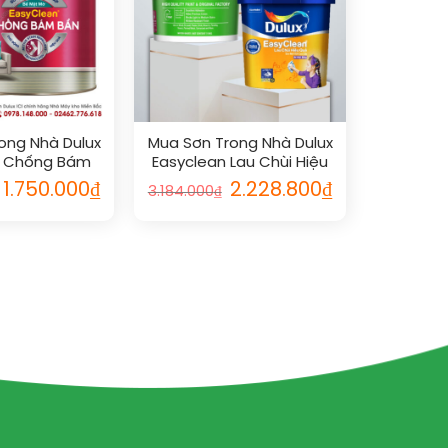
ong Nhà Dulux
Mua Sơn Trong Nhà Dulux
n Chống Bám
Easyclean Lau Chùi Hiệu
Chính Hãng
Quả Bóng Cao Cấp Chính
1.750.000
₫
2.228.800
₫
3.184.000
₫
Hãng