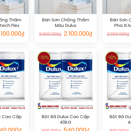
hống Thấm
Bán Sơn Chống Thấm
Bán Sơn 
tech Flex
Màu Dulux
Pha Xi 
.100.000
₫
2.100.000
₫
3.000.000
₫
3.000.000
₫
-10%
-10%
ux Cao Cấp
Bột Bả Dulux Cao Cấp
Bột Bả Du
40KG
A
40.000
₫
540.000
₫