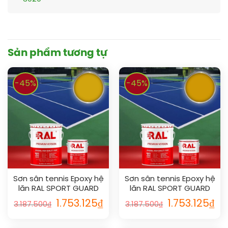
Sản phẩm tương tự
-45%
-45%
Sơn sân tennis Epoxy hệ
Sơn sân tennis Epoxy hệ
lăn RAL SPORT GUARD
lăn RAL SPORT GUARD
1004
1006
1.753.125
₫
1.753.125
₫
3.187.500
₫
3.187.500
₫