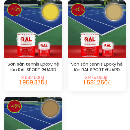
-45%
-45%
Sơn sân tennis Epoxy hệ
Sơn sân tennis Epoxy hệ
lăn RAL SPORT GUARD
lăn RAL SPORT GUARD
1018
1002
3.562.500
₫
2.875.000
₫
1.959.375
₫
1.581.250
₫
-45%