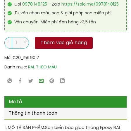
Gọi
0978.148.125
- Zalo
https://zalo.me/0978148125
Tư vấn chọn màu sơn & giải pháp sơn miễn phí
Vận chuyển: Miễn phí đơn hàng >3,5 tấn
Sơn biển báo giao thông Epoxy RAL RABOT GUARD 9017 số lư
Thêm vào giỏ hàng
Mã:
C20_RAL9017
Danh mục:
RAL THEO MÀU
Mô tả
Thông tin thanh toán
1. MÔ TẢ SẢN PHẨM:
Sơn biển báo giao thông Epoxy RAL