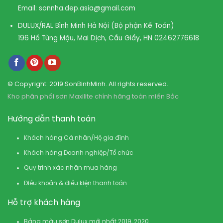
Email:
sonnha.dep.asia@gmail.com
DULUX/RAL Bình Minh Hà Nội (Bộ phận Kế Toán)
196 Hồ Tùng Mậu, Mai Dịch, Cầu Giấy, HN
02462776618
© Copyright: 2019 SonBinhMinh. All rights reserved.
Kho phân phối sơn Maxilite chính hãng toàn miền Bắc
Hướng dẫn thanh toán
Khách hàng Cá nhân/Hộ gia đình
Khách hàng Doanh nghiệp/Tổ chức
Quy trình xác nhận mua hàng
Điều khoản & điều kiện thanh toán
Hỗ trợ khách hàng
Bảng màu sơn Dulux mới nhất 2019, 2020