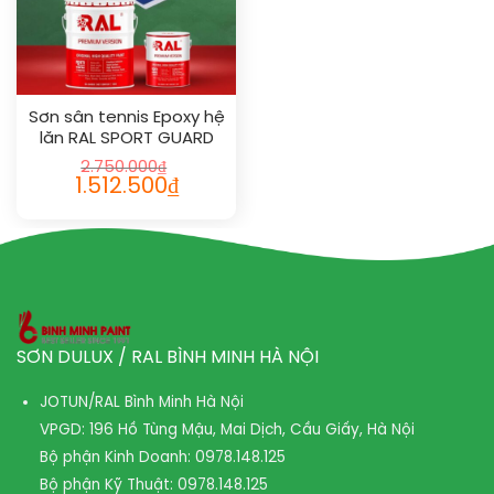
Sơn sân tennis Epoxy hệ
lăn RAL SPORT GUARD
1011
2.750.000
₫
1.512.500
₫
SƠN DULUX / RAL BÌNH MINH HÀ NỘI
JOTUN/RAL Bình Minh Hà Nội
VPGD: 196 Hồ Tùng Mậu, Mai Dịch, Cầu Giấy, Hà Nội
Bộ phận Kinh Doanh:
0978.148.125
Bộ phận Kỹ Thuật:
0978.148.125