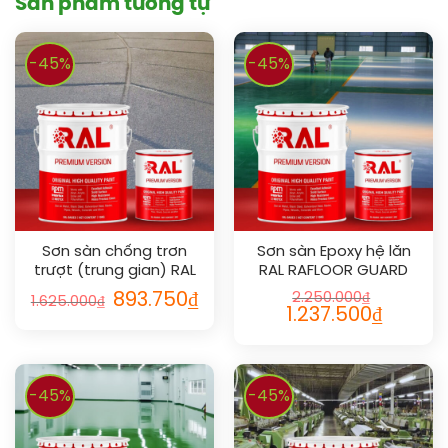
Sản phẩm tương tự
-45%
-45%
Sơn sàn chống trơn
Sơn sàn Epoxy hệ lăn
trượt (trung gian) RAL
RAL RAFLOOR GUARD
RAFLOOR ANTI-SLIP MIO
893.750
₫
2.250.000
₫
1.625.000
₫
1.237.500
₫
-45%
-45%