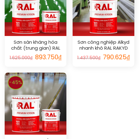
Sơn sàn kháng hóa
Sơn công nghiệp Alkyd
chất (trung gian) RAL
nhanh khô RAL RAKYD
RAFLOOR ANTI-CHEM
QD
893.750
₫
790.625
₫
1.625.000
₫
1.437.500
₫
MIO
-45%