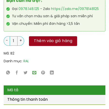
Bạn cần hỗ trợ?:
Gọi
0978.148.125
- Zalo
https://zalo.me/0978148125
Tư vấn chọn màu sơn & giải pháp sơn miễn phí
Vận chuyển: Miễn phí đơn hàng >3,5 tấn
Sơn lót Epoxy sàn Garage RAL GARAGE PRIMER số lượng
Thêm vào giỏ hàng
Mã:
B2
Danh mục:
RAL
Mô tả
Thông tin thanh toán