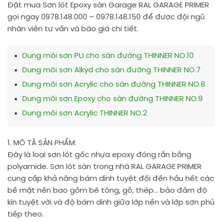
Đặt mua Sơn lót Epoxy sàn Garage RAL GARAGE PRIMER
gọi ngay 0978.148.000 – 0978.148.150 để được đội ngũ
nhân viên tư vấn và báo giá chi tiết.
Dung môi sơn PU cho sàn đường THINNER NO.10
Dung môi sơn Alkyd cho sàn đường THINNER NO.7
Dung môi sơn Acrylic cho sàn đường THINNER NO.8
Dung môi sơn Epoxy cho sàn đường THINNER NO.9
Dung môi sơn Acrylic THINNER NO.2
1. MÔ TẢ SẢN PHẨM:
Đây là loại sơn lót gốc nhựa epoxy đóng rắn bằng
polyamide. Sơn lót sàn trong nhà RAL GARAGE PRIMER
cung cấp khả năng bám dính tuyệt đối đến hầu hết các
bề mặt nền bao gồm bê tông, gỗ, thép… bảo đảm độ
kín tuyệt vời và độ bám dính giữa lớp nền và lớp sơn phủ
tiếp theo.