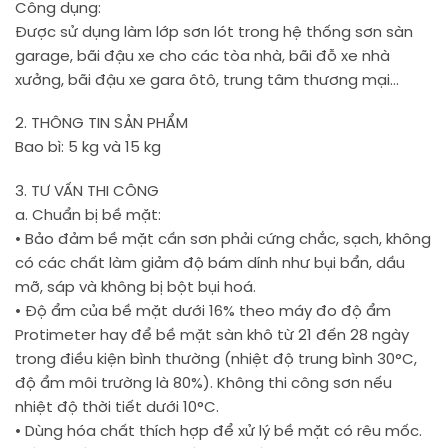
Công dụng:
Được sử dụng làm lớp sơn lót trong hệ thống sơn sàn
garage, bãi đậu xe cho các tòa nhà, bãi đỗ xe nhà
xưởng, bãi đậu xe gara ôtô, trung tâm thương mại…
2. THÔNG TIN SẢN PHẨM
Bao bì: 5 kg và 15 kg
3. TƯ VẤN THI CÔNG
a. Chuẩn bị bề mặt:
• Bảo đảm bề mặt cần sơn phải cứng chắc, sạch, không
có các chất làm giảm độ bám dính như bụi bẩn, dầu
mỡ, sáp và không bị bột bụi hoá.
• Độ ẩm của bề mặt dưới 16% theo máy đo độ ẩm
Protimeter hay để bề mặt sàn khô từ 21 đến 28 ngày
trong điều kiện bình thường (nhiệt độ trung bình 30°C,
độ ẩm môi trường là 80%). Không thi công sơn nếu
nhiệt độ thời tiết dưới 10°C.
• Dùng hóa chất thích hợp để xử lý bề mặt có rêu mốc.