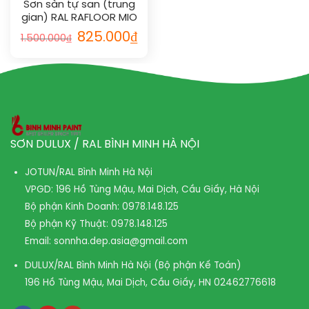
Sơn sàn tự san (trung
gian) RAL RAFLOOR MIO
SL
825.000
₫
1.500.000
₫
SƠN DULUX / RAL BÌNH MINH HÀ NỘI
JOTUN/RAL Bình Minh Hà Nội
VPGD: 196 Hồ Tùng Mậu, Mai Dịch, Cầu Giấy, Hà Nội
Bộ phận Kinh Doanh:
0978.148.125
Bộ phận Kỹ Thuật:
0978.148.125
Email:
sonnha.dep.asia@gmail.com
DULUX/RAL Bình Minh Hà Nội (Bộ phận Kế Toán)
196 Hồ Tùng Mậu, Mai Dịch, Cầu Giấy, HN
02462776618