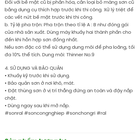
Đối với bề mặt cũ bị phấn hóa, cần loại bỏ màng sơn cũ
bằng dụng cụ thích hợp trước khi thi công. Xử lý triệt để
các vết nứt bề mặt trước khi thi công.
b. Tỷ lệ pha trộn: Pha trộn theo tỉ lệ A : B như đóng gói
của nhà sản xuất. Dùng máy khuấy hai thành phần cho
đến khi hỗn hợp sơn đồng nhất.
Nếu sơn đặc có thể sử dụng dung môi để pha loãng, tối
đa 10% thể tích. Dung môi: Thinner No.9
4. SỬ DỤNG VÀ BẢO QUẢN
• Khuấy kỹ trước khi sử dụng.
• Bảo quản sơn ở nơi khô, mát.
• Đặt thùng sơn ở vị trí thẳng đứng an toàn và đậy nắp
chặt.
• Dùng ngay sau khi mở nắp.
#sonral #soncongnghiep #sonchongri #ral