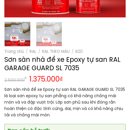
Trang chủ
/
RAL
/
RAL THEO MÀU
/
B20
Sơn sàn nhà để xe Epoxy tự san RAL
GARAGE GUARD SL 7035
₫
1.375.000
₫
2.500.000
Sơn sàn nhà để xe Epoxy tự san RAL GARAGE GUARD SL 7035
là loại sơn epoxy tự san phẳng có khả năng chống mài
mòn và va đập vượt trội. Lớp sơn phủ sau khi đóng rắn
hoàn thiện có đặc tính cứng, dai, mịn và có khả năng chịu
tải và chống mài mòn.