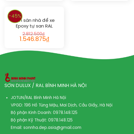
-45%
Sơn sàn nhà để xe
Epoxy tự san RAL
GARAGE GUARD SL 1021
2.812.500
₫
1.546.875
₫
SƠN DULUX / RAL BÌNH MINH HÀ NỘI
JOTUN/RAL Bình Minh Hà Nội
VPGD: 196 Hồ Tùng Mậu, Mai Dịch, Cầu Giấy, Hà Nội
Bộ phận Kinh Doanh:
0978.148.125
Bộ phận Kỹ Thuật:
0978.148.125
Email:
sonnha.dep.asia@gmail.com