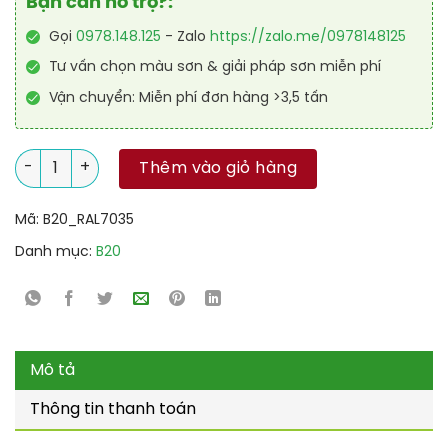
Bạn cần hỗ trợ?:
Gọi
0978.148.125
- Zalo
https://zalo.me/0978148125
Tư vấn chọn màu sơn & giải pháp sơn miễn phí
Vận chuyển: Miễn phí đơn hàng >3,5 tấn
Sơn sàn nhà để xe Epoxy tự san RAL GARAGE GUARD SL 7035 s
Thêm vào giỏ hàng
Mã:
B20_RAL7035
Danh mục:
B20
Mô tả
Thông tin thanh toán