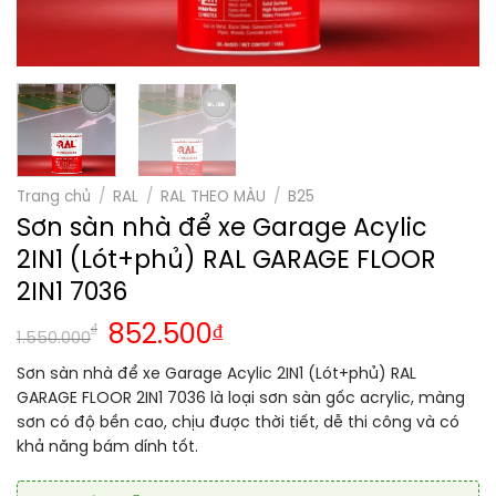
Trang chủ
/
RAL
/
RAL THEO MÀU
/
B25
Sơn sàn nhà để xe Garage Acylic
2IN1 (Lót+phủ) RAL GARAGE FLOOR
2IN1 7036
₫
852.500
₫
1.550.000
Sơn sàn nhà để xe Garage Acylic 2IN1 (Lót+phủ) RAL
GARAGE FLOOR 2IN1 7036 là loại sơn sàn gốc acrylic, màng
sơn có độ bền cao, chịu được thời tiết, dễ thi công và có
khả năng bám dính tốt.