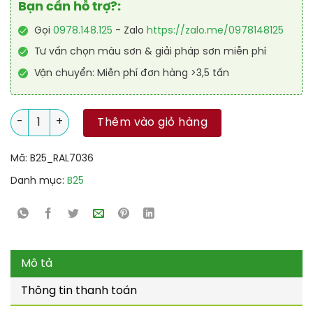
Bạn cần hỗ trợ?:
Gọi
0978.148.125
- Zalo
https://zalo.me/0978148125
Tư vấn chọn màu sơn & giải pháp sơn miễn phí
Vận chuyển: Miễn phí đơn hàng >3,5 tấn
Sơn sàn nhà để xe Garage Acylic 2IN1 (Lót+phủ) RAL GARAGE 
Thêm vào giỏ hàng
Mã:
B25_RAL7036
Danh mục:
B25
Mô tả
Thông tin thanh toán