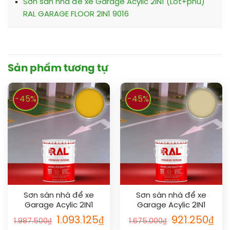
Sơn sàn nhà để xe Garage Acylic 2IN1 (Lót+phủ)
RAL GARAGE FLOOR 2IN1 9016
Sản phẩm tương tự
-45%
-45%
Sơn sàn nhà để xe
Sơn sàn nhà để xe
Garage Acylic 2IN1
Garage Acylic 2IN1
(Lót+phủ) RAL GARAGE
(Lót+phủ) RAL GARAGE
1.093.125
₫
921.250
₫
1.987.500
₫
1.675.000
₫
FLOOR 2IN1 1003
FLOOR 2IN1 1014