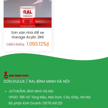
Sơn sàn nhà để xe
Garage Acylic 2IN1
(Lót+phủ) RAL GARAGE
1.093.125
₫
1.987.500
₫
FLOOR 2IN1 1004
SƠN DULUX / RAL BÌNH MINH HÀ NỘI
JOTUN/RAL Bình Minh Hà Nội
VPGD: 196 Hồ Tùng Mậu, Mai Dịch, Cầu Giấy, Hà Nội
Bộ phận Kinh Doanh:
0978.148.125