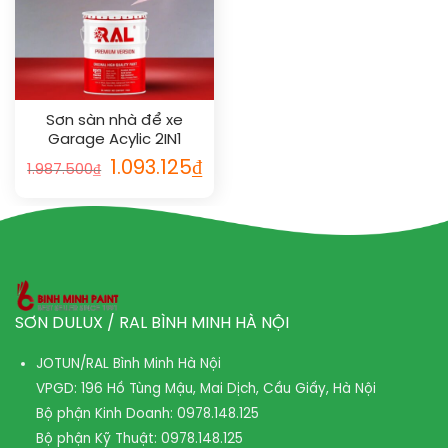
Sơn sàn nhà để xe
Garage Acylic 2IN1
(Lót+phủ) RAL GARAGE
1.093.125
₫
1.987.500
₫
FLOOR 2IN1 1007
SƠN DULUX / RAL BÌNH MINH HÀ NỘI
JOTUN/RAL Bình Minh Hà Nội
VPGD: 196 Hồ Tùng Mậu, Mai Dịch, Cầu Giấy, Hà Nội
Bộ phận Kinh Doanh:
0978.148.125
Bộ phận Kỹ Thuật:
0978.148.125