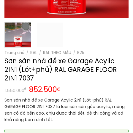
Trang chủ
/
RAL
/
RAL THEO MÀU
/
B25
Sơn sàn nhà để xe Garage Acylic
2IN1 (Lót+phủ) RAL GARAGE FLOOR
2IN1 7037
₫
852.500
₫
1.550.000
Sơn sàn nhà để xe Garage Acylic 2IN1 (Lót+phủ) RAL
GARAGE FLOOR 2IN1 7037 là loại sơn sàn gốc acrylic, màng
sơn có độ bền cao, chịu được thời tiết, dễ thi công và có
khả năng bám dính tốt.