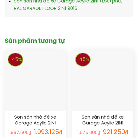
Sơn sàn nhà để xe Garage Acylic 2IN1 (Lót+phủ)
RAL GARAGE FLOOR 2IN1 9016
Sản phẩm tương tự
-45%
-45%
Sơn sàn nhà để xe
Sơn sàn nhà để xe
Garage Acylic 2IN1
Garage Acylic 2IN1
(Lót+phủ) RAL GARAGE
(Lót+phủ) RAL GARAGE
1.093.125
₫
921.250
₫
1.987.500
₫
1.675.000
₫
FLOOR 2IN1 1017
FLOOR 2IN1 1024