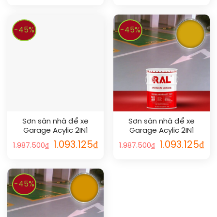
-45%
-45%
Sơn sàn nhà để xe
Sơn sàn nhà để xe
Garage Acylic 2IN1
Garage Acylic 2IN1
(Lót+phủ) RAL GARAGE
(Lót+phủ) RAL GARAGE
1.093.125
₫
1.093.125
₫
1.987.500
₫
1.987.500
₫
FLOOR 2IN1 1021
FLOOR 2IN1 1004
-45%