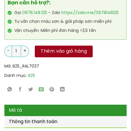
Bạn cần hỗ trợ?:
Gọi
0978.148.125
- Zalo
https://zalo.me/0978148125
Tư vấn chọn màu sơn & giải pháp sơn miễn phí
Vận chuyển: Miễn phí đơn hàng >3,5 tấn
Sơn sàn nhà để xe Garage Acylic 2IN1 (Lót+phủ) RAL GARAGE 
Thêm vào giỏ hàng
Mã:
B25_RAL7037
Danh mục:
B25
Mô tả
Thông tin thanh toán