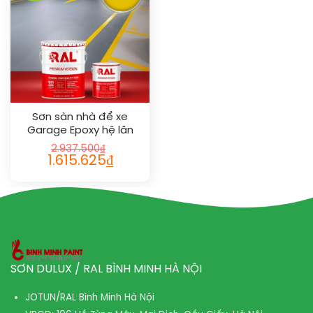
Sơn sàn nhà để xe
Garage Epoxy hệ lăn
RAL GARAGE GUARD 1021
2.937.500
₫
1.615.625
₫
SƠN DULUX / RAL BÌNH MINH HÀ NỘI
JOTUN/RAL Bình Minh Hà Nội