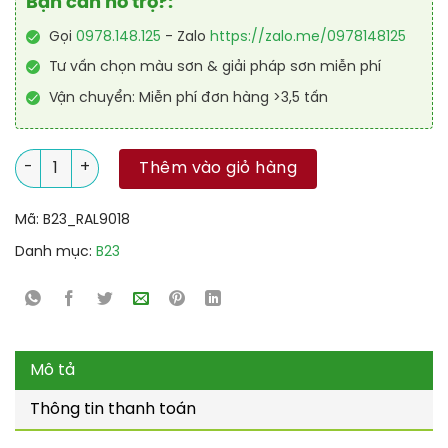
Bạn cần hỗ trợ?:
Gọi
0978.148.125
- Zalo
https://zalo.me/0978148125
Tư vấn chọn màu sơn & giải pháp sơn miễn phí
Vận chuyển: Miễn phí đơn hàng >3,5 tấn
Sơn sàn nhà để xe Garage Epoxy hệ lăn RAL GARAGE GUARD 9
Thêm vào giỏ hàng
Mã:
B23_RAL9018
Danh mục:
B23
Mô tả
Thông tin thanh toán