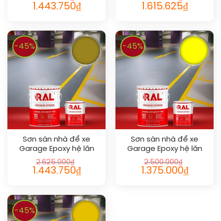
1032
1.443.750
₫
1.615.625
₫
-45%
-45%
Sơn sàn nhà để xe
Sơn sàn nhà để xe
Garage Epoxy hệ lăn
Garage Epoxy hệ lăn
RAL GARAGE GUARD
RAL GARAGE GUARD
2.625.000
₫
2.500.000
₫
1027
1026
1.443.750
₫
1.375.000
₫
-45%