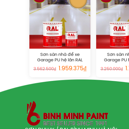
Sơn sàn nhà để xe
Sơn sàn n
Garage PU hệ lăn RAL
Garage PU h
GARAGE SHIELD 1017
GARAGE SHI
1.959.375
₫
1
3.562.500
₫
3.250.000
₫