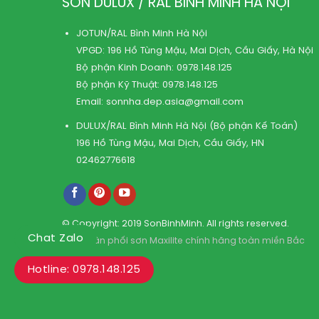
SƠN DULUX / RAL BÌNH MINH HÀ NỘI
JOTUN/RAL Bình Minh Hà Nội
VPGD: 196 Hồ Tùng Mậu, Mai Dịch, Cầu Giấy, Hà Nội
Bộ phận Kinh Doanh:
0978.148.125
Bộ phận Kỹ Thuật:
0978.148.125
Email:
sonnha.dep.asia@gmail.com
DULUX/RAL Bình Minh Hà Nội (Bộ phận Kế Toán)
196 Hồ Tùng Mậu, Mai Dịch, Cầu Giấy, HN
02462776618
© Copyright: 2019 SonBinhMinh. All rights reserved.
Chat Zalo
Kho phân phối sơn Maxilite chính hãng toàn miền Bắc
Hotline: 0978.148.125