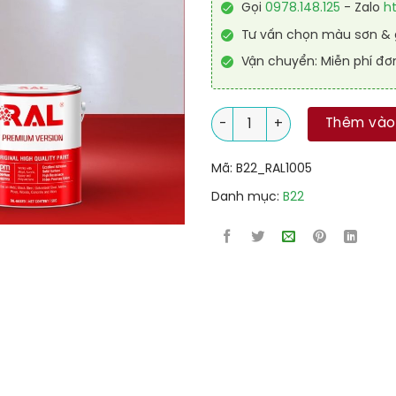
Gọi
0978.148.125
- Zalo
h
Tư vấn chọn màu sơn & g
Vận chuyển: Miễn phí đơ
Sơn sàn nhà để xe Garage PU
Thêm vào
Mã:
B22_RAL1005
Danh mục:
B22