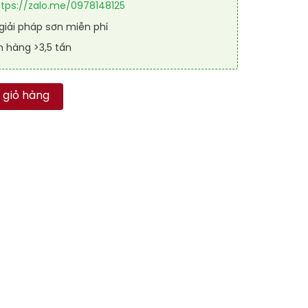
ttps://zalo.me/0978148125
iải pháp sơn miễn phí
n hàng >3,5 tấn
 hệ lăn RAL GARAGE SHIELD 1005 số lượng
 giỏ hàng