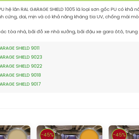
U hệ lăn RAL GARAGE SHIELD 1005 là loại sơn gốc PU có khả 
nh cứng, dai, mịn và có khả năng kháng tia UV, chống mài mòn
các tòa nhà, bãi đỗ xe nhà xưởng, bãi đậu xe gara ôtô, tru
ARAGE SHIELD 9011
GARAGE SHIELD 9023
GARAGE SHIELD 9022
ARAGE SHIELD 9018
ARAGE SHIELD 9017
-45%
-45%