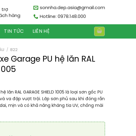
sonnha.dep.asia@gmail.com
 trợ
ách hàng
Hotline: 0978.148.000
TIN TỨC
LIÊN HỆ
ÀU
/
B22
xe Garage PU hệ lăn RAL
1005
ệ lăn RAL GARAGE SHIELD 1005 là loại sơn gốc PU
 va đập vượt trội. Lớp sơn phủ sau khi đóng rắn
 dai, mịn và có khả năng kháng tia UV, chống mài