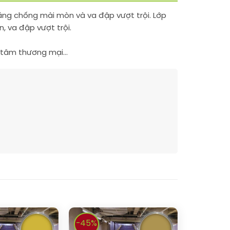
năng chống mài mòn và va đập vượt trội. Lớp
, va đập vượt trội.
ng tâm thương mại…
-45%