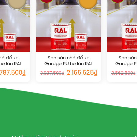
hà để xe
Sơn sàn nhà để xe
Sơn sàn
ệ lăn RAL
Garage PU hệ lăn RAL
Garage P
ELD 1001
GARAGE SHIELD 1033
GARAGE 
.787.500
₫
2.165.625
₫
3.937.500
₫
3.562.500
₫