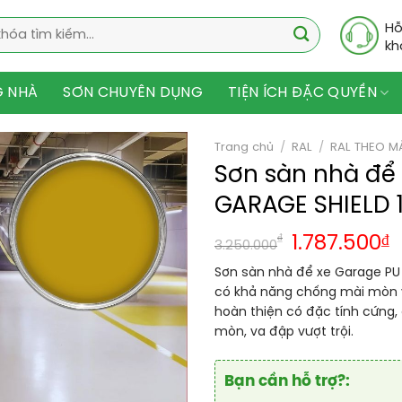
Hỗ
kh
G NHÀ
SƠN CHUYÊN DỤNG
TIỆN ÍCH ĐẶC QUYỀN
Trang chủ
/
RAL
/
RAL THEO M
Sơn sàn nhà để 
GARAGE SHIELD 
₫
1.787.500
₫
3.250.000
Sơn sàn nhà để xe Garage PU h
có khả năng chống mài mòn và
hoàn thiện có đặc tính cứng,
mòn, va đập vượt trội.
Bạn cần hỗ trợ?: