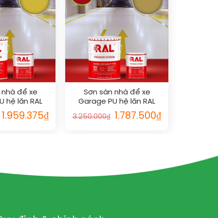
 nhà để xe
Sơn sàn nhà để xe
U hệ lăn RAL
Garage PU hệ lăn RAL
SHIELD 1012
GARAGE SHIELD 1024
1.959.375
₫
1.787.500
₫
3.250.000
₫