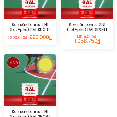
Sơn sân tennis 2IN1
Sơn sân tennis 2IN1
(Lót+phủ) RAL SPORT
(Lót+phủ) RAL SPORT
2IN1 1019
2IN1 1002
990.000
₫
1.925.000
₫
1.800.000
₫
1.058.750
₫
-45%
Sơn sân tennis 2IN1
(Lót+phủ) RAL SPORT