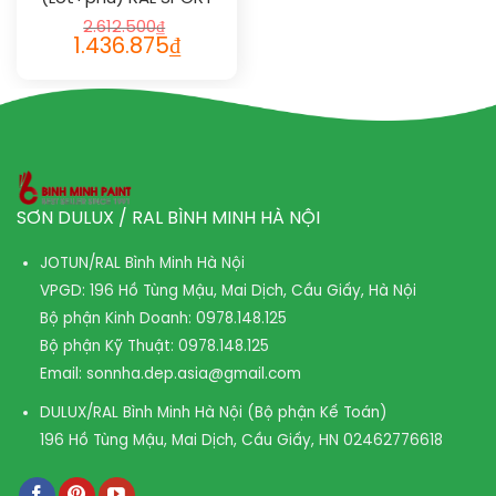
2IN1 1016
2.612.500
₫
1.436.875
₫
SƠN DULUX / RAL BÌNH MINH HÀ NỘI
JOTUN/RAL Bình Minh Hà Nội
VPGD: 196 Hồ Tùng Mậu, Mai Dịch, Cầu Giấy, Hà Nội
Bộ phận Kinh Doanh:
0978.148.125
Bộ phận Kỹ Thuật:
0978.148.125
Email:
sonnha.dep.asia@gmail.com
DULUX/RAL Bình Minh Hà Nội (Bộ phận Kế Toán)
196 Hồ Tùng Mậu, Mai Dịch, Cầu Giấy, HN
02462776618