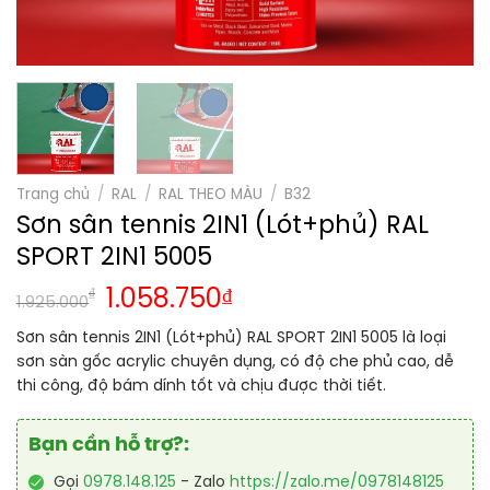
Trang chủ
/
RAL
/
RAL THEO MÀU
/
B32
Sơn sân tennis 2IN1 (Lót+phủ) RAL
SPORT 2IN1 5005
₫
1.058.750
₫
1.925.000
Sơn sân tennis 2IN1 (Lót+phủ) RAL SPORT 2IN1 5005 là loại
sơn sàn gốc acrylic chuyên dụng, có độ che phủ cao, dễ
thi công, độ bám dính tốt và chịu được thời tiết.
Bạn cần hỗ trợ?:
Gọi
0978.148.125
- Zalo
https://zalo.me/0978148125