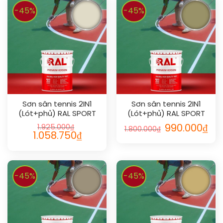
-45%
-45%
Sơn sân tennis 2IN1
Sơn sân tennis 2IN1
(Lót+phủ) RAL SPORT
(Lót+phủ) RAL SPORT
2IN1 1013
2IN1 1020
1.925.000
₫
990.000
₫
1.800.000
₫
1.058.750
₫
-45%
-45%