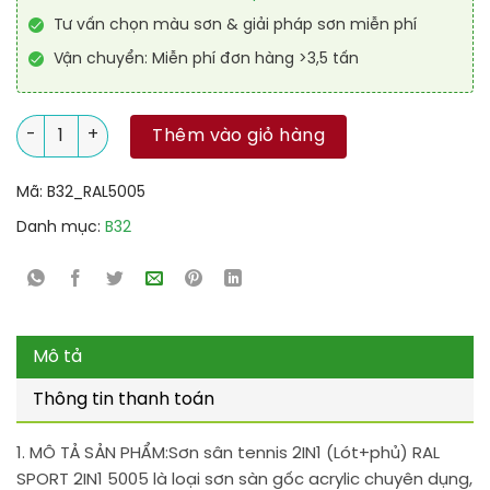
Tư vấn chọn màu sơn & giải pháp sơn miễn phí
Vận chuyển: Miễn phí đơn hàng >3,5 tấn
Sơn sân tennis 2IN1 (Lót+phủ) RAL SPORT 2IN1 5005 số lượng
Thêm vào giỏ hàng
Mã:
B32_RAL5005
Danh mục:
B32
Mô tả
Thông tin thanh toán
1. MÔ TẢ SẢN PHẨM:
Sơn sân tennis 2IN1 (Lót+phủ) RAL
SPORT 2IN1 5005 là loại sơn sàn gốc acrylic chuyên dụng,