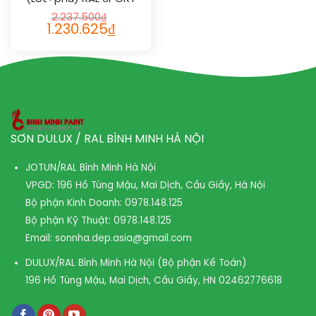
2IN1 1032
2.237.500
₫
1.230.625
₫
SƠN DULUX / RAL BÌNH MINH HÀ NỘI
JOTUN/RAL Bình Minh Hà Nội
VPGD: 196 Hồ Tùng Mậu, Mai Dịch, Cầu Giấy, Hà Nội
Bộ phận Kinh Doanh:
0978.148.125
Bộ phận Kỹ Thuật:
0978.148.125
Email:
sonnha.dep.asia@gmail.com
DULUX/RAL Bình Minh Hà Nội (Bộ phận Kế Toán)
196 Hồ Tùng Mậu, Mai Dịch, Cầu Giấy, HN
02462776618