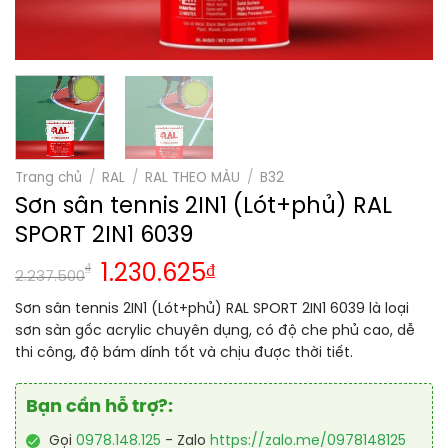
Trang chủ
/
RAL
/
RAL THEO MÀU
/
B32
Sơn sân tennis 2IN1 (Lót+phủ) RAL
SPORT 2IN1 6039
₫
1.230.625
₫
2.237.500
Sơn sân tennis 2IN1 (Lót+phủ) RAL SPORT 2IN1 6039 là loại
sơn sàn gốc acrylic chuyên dụng, có độ che phủ cao, dễ
thi công, độ bám dính tốt và chịu được thời tiết.
Bạn cần hỗ trợ?:
Gọi
0978.148.125
- Zalo
https://zalo.me/0978148125