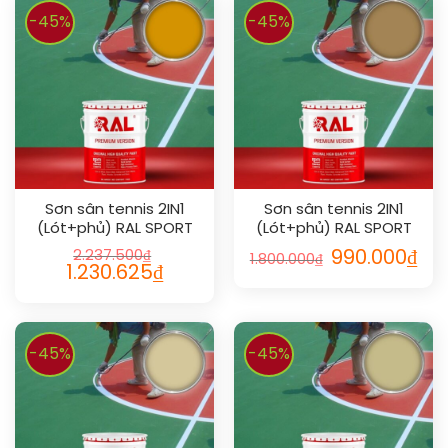
-45%
-45%
Sơn sân tennis 2IN1
Sơn sân tennis 2IN1
(Lót+phủ) RAL SPORT
(Lót+phủ) RAL SPORT
2IN1 1007
2IN1 1011
2.237.500
₫
990.000
₫
1.800.000
₫
1.230.625
₫
-45%
-45%