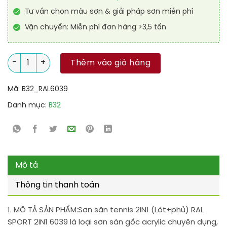
Tư vấn chọn màu sơn & giải pháp sơn miễn phí
Vận chuyển: Miễn phí đơn hàng >3,5 tấn
Sơn sân tennis 2IN1 (Lót+phủ) RAL SPORT 2IN1 6039 số lượng
Thêm vào giỏ hàng
Mã:
B32_RAL6039
Danh mục:
B32
Mô tả
Thông tin thanh toán
1. MÔ TẢ SẢN PHẨM:
Sơn sân tennis 2IN1 (Lót+phủ) RAL
SPORT 2IN1 6039 là loại sơn sàn gốc acrylic chuyên dụng,