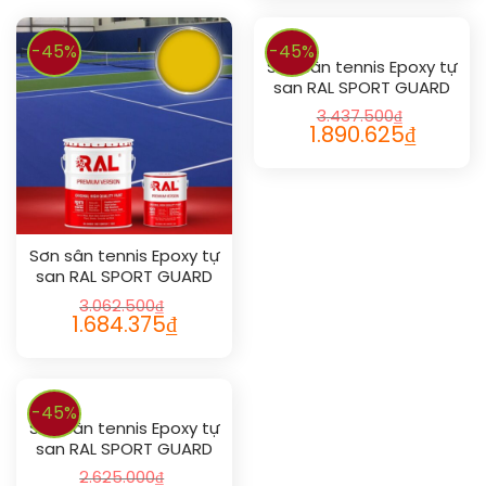
-45%
-45%
Sơn sân tennis Epoxy tự
san RAL SPORT GUARD
SL 1018
3.437.500
₫
1.890.625
₫
Sơn sân tennis Epoxy tự
san RAL SPORT GUARD
SL 1023
3.062.500
₫
1.684.375
₫
-45%
Sơn sân tennis Epoxy tự
san RAL SPORT GUARD
SL 1011
2.625.000
₫