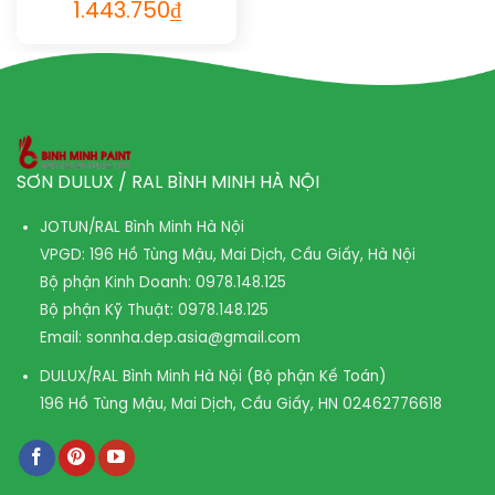
1.443.750
₫
SƠN DULUX / RAL BÌNH MINH HÀ NỘI
JOTUN/RAL Bình Minh Hà Nội
VPGD: 196 Hồ Tùng Mậu, Mai Dịch, Cầu Giấy, Hà Nội
Bộ phận Kinh Doanh:
0978.148.125
Bộ phận Kỹ Thuật:
0978.148.125
Email:
sonnha.dep.asia@gmail.com
DULUX/RAL Bình Minh Hà Nội (Bộ phận Kế Toán)
196 Hồ Tùng Mậu, Mai Dịch, Cầu Giấy, HN
02462776618