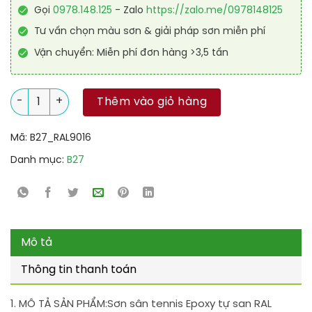
Gọi
0978.148.125
- Zalo
https://zalo.me/0978148125
Tư vấn chọn màu sơn & giải pháp sơn miễn phí
Vận chuyển: Miễn phí đơn hàng >3,5 tấn
Sơn sân tennis Epoxy tự san RAL SPORT GUARD SL 9016 số lượ
Thêm vào giỏ hàng
Mã:
B27_RAL9016
Danh mục:
B27
Mô tả
Thông tin thanh toán
1. MÔ TẢ SẢN PHẨM:
Sơn sân tennis Epoxy tự san RAL