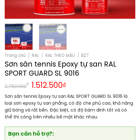
Trang chủ
/
RAL
/
RAL THEO MÀU
/
B27
Sơn sân tennis Epoxy tự san RAL
SPORT GUARD SL 9016
₫
1.512.500
₫
2.750.000
Sơn sân tennis Epoxy tự san RAL SPORT GUARD SL 9016 là
loại sơn epoxy tự san phẳng, có độ che phủ cao, khả năng
giữ bóng và rất bền. Đặc biệt, có độ bám dính tốt và có
thể thi công trên nhiều bề mặt khác nhau.
Bạn cần hỗ trợ?: