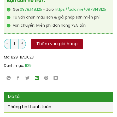
Bạn cần hỗ trợ?:
Gọi
0978.148.125
- Zalo
https://zalo.me/0978148125
Tư vấn chọn màu sơn & giải pháp sơn miễn phí
Vận chuyển: Miễn phí đơn hàng >3,5 tấn
Sơn sân tennis PU hệ lăn RAL SPORT SHIELD 1023 số lượng
Thêm vào giỏ hàng
Mã:
B29_RAL1023
Danh mục:
B29
Mô tả
Thông tin thanh toán