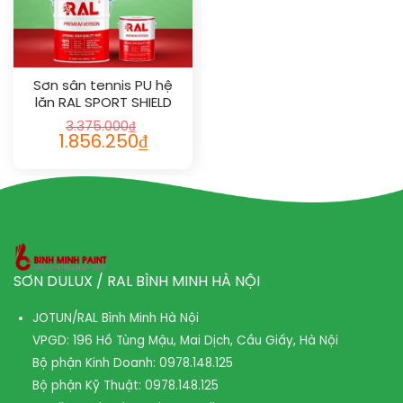
Sơn sân tennis PU hệ
lăn RAL SPORT SHIELD
1026
3.375.000
₫
1.856.250
₫
SƠN DULUX / RAL BÌNH MINH HÀ NỘI
JOTUN/RAL Bình Minh Hà Nội
VPGD: 196 Hồ Tùng Mậu, Mai Dịch, Cầu Giấy, Hà Nội
Bộ phận Kinh Doanh:
0978.148.125
Bộ phận Kỹ Thuật:
0978.148.125