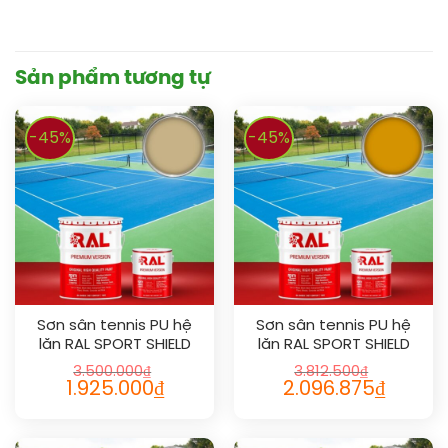
Sản phẩm tương tự
-45%
-45%
Sơn sân tennis PU hệ
Sơn sân tennis PU hệ
lăn RAL SPORT SHIELD
lăn RAL SPORT SHIELD
1001
1007
3.500.000
₫
3.812.500
₫
1.925.000
₫
2.096.875
₫