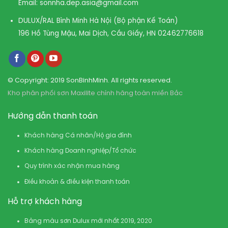
Email:
sonnha.dep.asia@gmail.com
DULUX/RAL Bình Minh Hà Nội (Bộ phận Kế Toán)
196 Hồ Tùng Mậu, Mai Dịch, Cầu Giấy, HN
02462776618
© Copyright: 2019 SonBinhMinh. All rights reserved.
Kho phân phối sơn Maxilite chính hãng toàn miền Bắc
Hướng dẫn thanh toán
Khách hàng Cá nhân/Hộ gia đình
Khách hàng Doanh nghiệp/Tổ chức
Quy trình xác nhận mua hàng
Điều khoản & điều kiện thanh toán
Hỗ trợ khách hàng
Bảng màu sơn Dulux mới nhất 2019, 2020