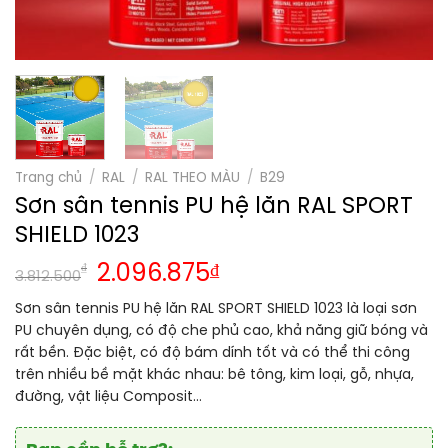
Trang chủ
/
RAL
/
RAL THEO MÀU
/
B29
Sơn sân tennis PU hệ lăn RAL SPORT
SHIELD 1023
₫
2.096.875
₫
3.812.500
Sơn sân tennis PU hệ lăn RAL SPORT SHIELD 1023 là loại sơn
PU chuyên dụng, có độ che phủ cao, khả năng giữ bóng và
rất bền. Đặc biệt, có độ bám dính tốt và có thể thi công
trên nhiều bề mặt khác nhau: bê tông, kim loại, gỗ, nhựa,
đường, vật liệu Composit…