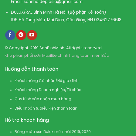
Email:
sonnha.dep.asia@gmail.com
DULUX/RAL Bình Minh Hà Nội (Bộ phận Kế Toán)
196 Hồ Tùng Mậu, Mai Dịch, Cầu Giấy, HN
02462776618
© Copyright: 2019 SonBinhMinh. All rights reserved.
Kho phân phối sơn Maxilite chính hãng toàn miền Bắc
Hướng dẫn thanh toán
Khách hàng Cá nhân/Hộ gia đình
Khách hàng Doanh nghiệp/Tổ chức
Quy trình xác nhận mua hàng
Điều khoản & điều kiện thanh toán
Hỗ trợ khách hàng
Bảng màu sơn Dulux mới nhất 2019, 2020