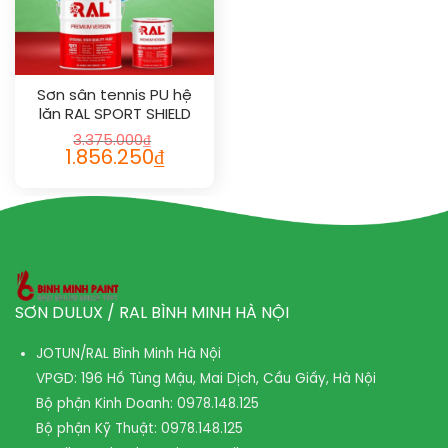
Sơn sân tennis PU hệ
lăn RAL SPORT SHIELD
1020
3.375.000
₫
1.856.250
₫
SƠN DULUX / RAL BÌNH MINH HÀ NỘI
JOTUN/RAL Bình Minh Hà Nội
VPGD: 196 Hồ Tùng Mậu, Mai Dịch, Cầu Giấy, Hà Nội
Bộ phận Kinh Doanh:
0978.148.125
Bộ phận Kỹ Thuật:
0978.148.125