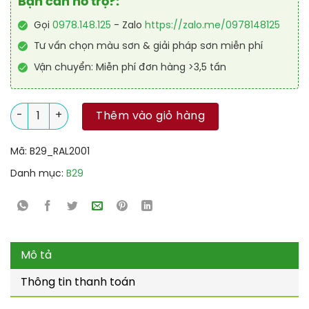
Bạn cần hỗ trợ?:
Gọi
0978.148.125
- Zalo
https://zalo.me/0978148125
Tư vấn chọn màu sơn & giải pháp sơn miễn phí
Vận chuyển: Miễn phí đơn hàng >3,5 tấn
Sơn sân tennis PU hệ lăn RAL SPORT SHIELD 2001 số lượng
Thêm vào giỏ hàng
Mã:
B29_RAL2001
Danh mục:
B29
Mô tả
Thông tin thanh toán