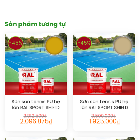
Sản phẩm tương tự
-45%
-45%
Sơn sân tennis PU hệ
Sơn sân tennis PU hệ
lăn RAL SPORT SHIELD
lăn RAL SPORT SHIELD
1004
1001
3.812.500
₫
3.500.000
₫
2.096.875
₫
1.925.000
₫