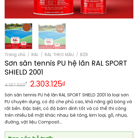
Trang chủ
/
RAL
/
RAL THEO MÀU
/
B29
Sơn sân tennis PU hệ lăn RAL SPORT
SHIELD 2001
₫
2.303.125
₫
4.187.500
Sơn sân tennis PU hệ lăn RAL SPORT SHIELD 2001 là loại sơn
PU chuyên dụng, có độ che phủ cao, khả năng giữ bóng và
rất bền. Đặc biệt, có độ bám dính tốt và có thể thi công
trên nhiều bề mặt khác nhau: bê tông, kim loại, gỗ, nhựa,
đường, vật liệu Composit…