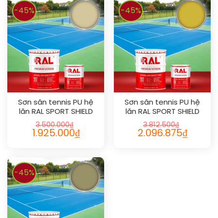
-45%
-45%
Sơn sân tennis PU hệ
Sơn sân tennis PU hệ
lăn RAL SPORT SHIELD
lăn RAL SPORT SHIELD
1014
1012
3.500.000
₫
3.812.500
₫
1.925.000
₫
2.096.875
₫
-45%