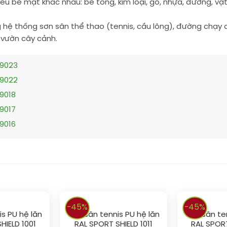
iều bề mặt khác nhau: bê tông, kim loại, gỗ, nhựa, đường, vậ
hệ thống sơn sân thể thao (tennis, cầu lông), đường chạy đi
, vườn cây cảnh.
 9023
 9022
 9018
 9017
 9016
-45%
-45%
s PU hệ lăn
Sơn sân tennis PU hệ lăn
Sơn sân te
HIELD 1001
RAL SPORT SHIELD 1011
RAL SPORT