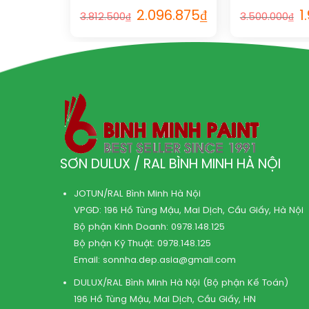
2.096.875
₫
1
3.812.500
₫
3.500.000
₫
SƠN DULUX / RAL BÌNH MINH HÀ NỘI
JOTUN/RAL Bình Minh Hà Nội
VPGD: 196 Hồ Tùng Mậu, Mai Dịch, Cầu Giấy, Hà Nội
Bộ phận Kinh Doanh:
0978.148.125
Bộ phận Kỹ Thuật:
0978.148.125
Email:
sonnha.dep.asia@gmail.com
DULUX/RAL Bình Minh Hà Nội (Bộ phận Kế Toán)
196 Hồ Tùng Mậu, Mai Dịch, Cầu Giấy, HN