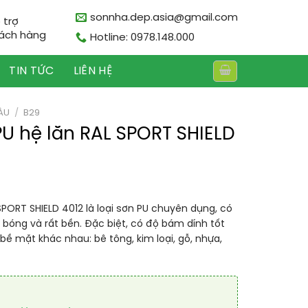
sonnha.dep.asia@gmail.com
 trợ
ách hàng
Hotline: 0978.148.000
TIN TỨC
LIÊN HỆ
ÀU
/
B29
PU hệ lăn RAL SPORT SHIELD
SPORT SHIELD 4012 là loại sơn PU chuyên dụng, có
 bóng và rất bền. Đặc biệt, có độ bám dính tốt
 bề mặt khác nhau: bê tông, kim loại, gỗ, nhựa,