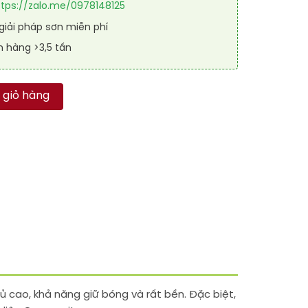
ttps://zalo.me/0978148125
iải pháp sơn miễn phí
n hàng >3,5 tấn
 SPORT SHIELD 4012 số lượng
 giỏ hàng
ủ cao, khả năng giữ bóng và rất bền. Đặc biệt,