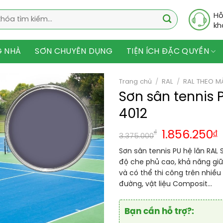
Hỗ
kh
G NHÀ
SƠN CHUYÊN DỤNG
TIỆN ÍCH ĐẶC QUYỀN
Trang chủ
/
RAL
/
RAL THEO M
Sơn sân tennis 
4012
₫
1.856.250
₫
3.375.000
Sơn sân tennis PU hệ lăn RAL 
độ che phủ cao, khả năng giữ
và có thể thi công trên nhiều
đường, vật liệu Composit…
Bạn cần hỗ trợ?: