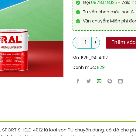
Gọi
0978.148.125
- Zalo
h
Tư vấn chọn màu sơn & g
Vận chuyển: Miễn phí đơ
Sơn sân tennis PU hệ lăn RAL
Thêm vào
Mã:
B29_RAL4012
Danh mục:
B29
L SPORT SHIELD 4012 là loại sơn PU chuyên dụng, có độ che ph