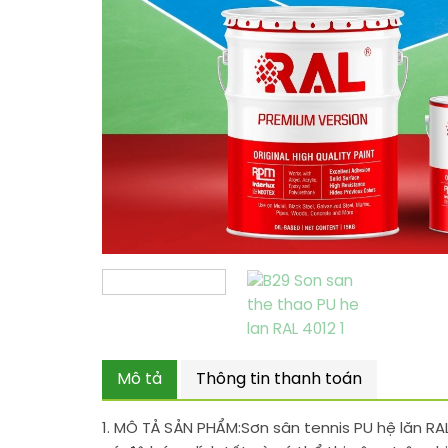
Mô tả
Thông tin thanh toán
1. MÔ TẢ SẢN PHẨM:
Sơn sân tennis PU hệ lăn RA