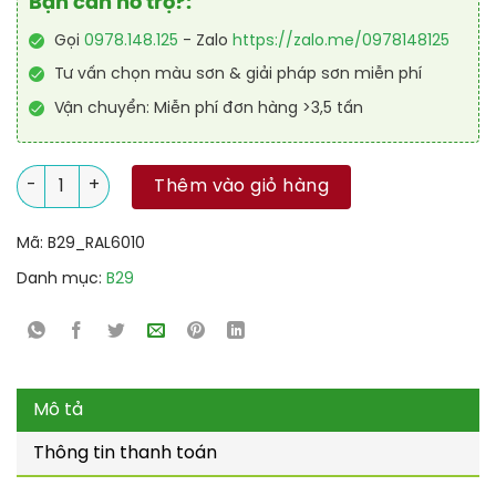
Bạn cần hỗ trợ?:
Gọi
0978.148.125
- Zalo
https://zalo.me/0978148125
Tư vấn chọn màu sơn & giải pháp sơn miễn phí
Vận chuyển: Miễn phí đơn hàng >3,5 tấn
Sơn sân tennis PU hệ lăn RAL SPORT SHIELD 6010 số lượng
Thêm vào giỏ hàng
Mã:
B29_RAL6010
Danh mục:
B29
Mô tả
Thông tin thanh toán