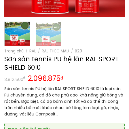
Trang chủ
/
RAL
/
RAL THEO MÀU
/
B29
Sơn sân tennis PU hệ lăn RAL SPORT
SHIELD 6010
₫
2.096.875
₫
3.812.500
Sơn sân tennis PU hệ lăn RAL SPORT SHIELD 6010 là loại sơn
PU chuyên dụng, có độ che phủ cao, khả năng giữ bóng và
rất bền. Đặc biệt, có độ bám dính tốt và có thể thi công
trên nhiều bề mặt khác nhau: bê tông, kim loại, gỗ, nhựa,
đường, vật liệu Composit…