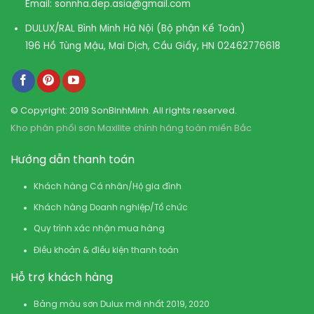
Email:
sonnha.dep.asia@gmail.com
DULUX/RAL Bình Minh Hà Nội (Bộ phận Kế Toán)
196 Hồ Tùng Mậu, Mai Dịch, Cầu Giấy, HN
02462776618
© Copyright: 2019 SonBinhMinh. All rights reserved.
Kho phân phối sơn Maxilite chính hãng toàn miền Bắc
Hướng dẫn thanh toán
Khách hàng Cá nhân/Hộ gia đình
Khách hàng Doanh nghiệp/Tổ chức
Quy trình xác nhận mua hàng
Điều khoản & điều kiện thanh toán
Hỗ trợ khách hàng
Bảng màu sơn Dulux mới nhất 2019, 2020