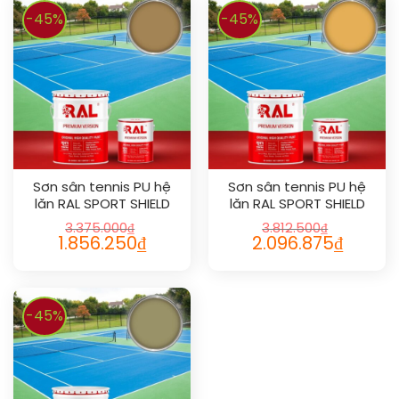
-45%
-45%
Sơn sân tennis PU hệ
Sơn sân tennis PU hệ
lăn RAL SPORT SHIELD
lăn RAL SPORT SHIELD
1011
1017
3.375.000
₫
3.812.500
₫
1.856.250
₫
2.096.875
₫
-45%