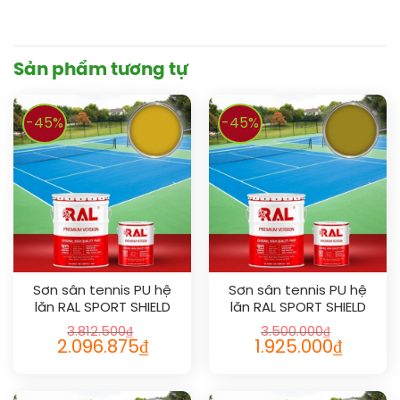
Sản phẩm tương tự
-45%
-45%
Sơn sân tennis PU hệ
Sơn sân tennis PU hệ
lăn RAL SPORT SHIELD
lăn RAL SPORT SHIELD
1032
1027
3.812.500
₫
3.500.000
₫
2.096.875
₫
1.925.000
₫