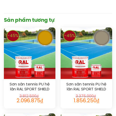
Sản phẩm tương tự
-45%
-45%
Sơn sân tennis PU hệ
Sơn sân tennis PU hệ
lăn RAL SPORT SHIELD
lăn RAL SPORT SHIELD
1006
1019
3.812.500
₫
3.375.000
₫
2.096.875
₫
1.856.250
₫