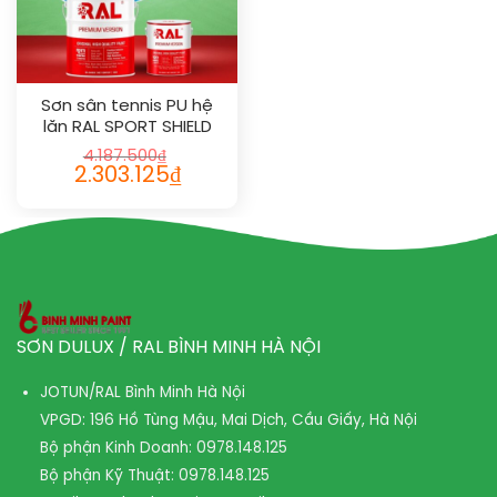
Sơn sân tennis PU hệ
lăn RAL SPORT SHIELD
1016
4.187.500
₫
2.303.125
₫
SƠN DULUX / RAL BÌNH MINH HÀ NỘI
JOTUN/RAL Bình Minh Hà Nội
VPGD: 196 Hồ Tùng Mậu, Mai Dịch, Cầu Giấy, Hà Nội
Bộ phận Kinh Doanh:
0978.148.125
Bộ phận Kỹ Thuật:
0978.148.125