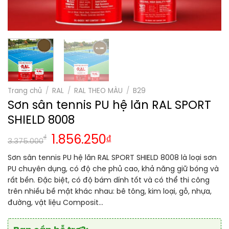
Trang chủ
/
RAL
/
RAL THEO MÀU
/
B29
Sơn sân tennis PU hệ lăn RAL SPORT
SHIELD 8008
₫
1.856.250
₫
3.375.000
Sơn sân tennis PU hệ lăn RAL SPORT SHIELD 8008 là loại sơn
PU chuyên dụng, có độ che phủ cao, khả năng giữ bóng và
rất bền. Đặc biệt, có độ bám dính tốt và có thể thi công
trên nhiều bề mặt khác nhau: bê tông, kim loại, gỗ, nhựa,
đường, vật liệu Composit…