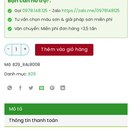
Bạn cần hỗ trợ?:
Gọi
0978.148.125
- Zalo
https://zalo.me/0978148125
Tư vấn chọn màu sơn & giải pháp sơn miễn phí
Vận chuyển: Miễn phí đơn hàng >3,5 tấn
Sơn sân tennis PU hệ lăn RAL SPORT SHIELD 8008 số lượng
Thêm vào giỏ hàng
Mã:
B29_RAL8008
Danh mục:
B29
Mô tả
Thông tin thanh toán