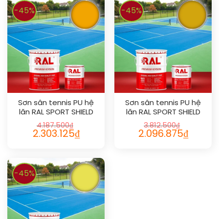
-45%
-45%
Sơn sân tennis PU hệ
Sơn sân tennis PU hệ
lăn RAL SPORT SHIELD
lăn RAL SPORT SHIELD
1028
1004
4.187.500
₫
3.812.500
₫
2.303.125
₫
2.096.875
₫
-45%