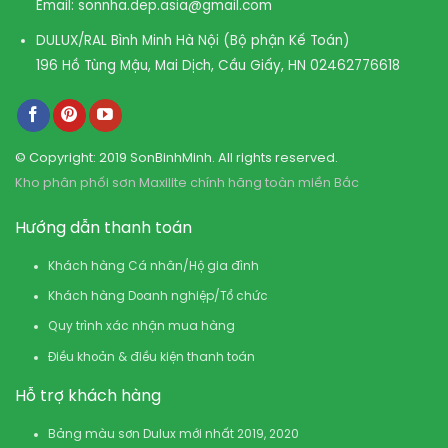
Email:
sonnha.dep.asia@gmail.com
DULUX/RAL Bình Minh Hà Nội (Bộ phận Kế Toán)
196 Hồ Tùng Mậu, Mai Dịch, Cầu Giấy, HN
02462776618
© Copyright: 2019 SonBinhMinh. All rights reserved.
Kho phân phối sơn Maxilite chính hãng toàn miền Bắc
Hướng dẫn thanh toán
Khách hàng Cá nhân/Hộ gia đình
Khách hàng Doanh nghiệp/Tổ chức
Quy trình xác nhận mua hàng
Điều khoản & điều kiện thanh toán
Hỗ trợ khách hàng
Bảng màu sơn Dulux mới nhất 2019, 2020