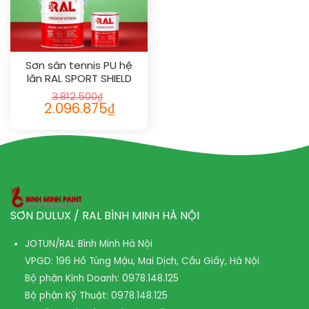
Sơn sân tennis PU hệ
lăn RAL SPORT SHIELD
1021
3.812.500
₫
2.096.875
₫
SƠN DULUX / RAL BÌNH MINH HÀ NỘI
JOTUN/RAL Bình Minh Hà Nội
VPGD: 196 Hồ Tùng Mậu, Mai Dịch, Cầu Giấy, Hà Nội
Bộ phận Kinh Doanh:
0978.148.125
Bộ phận Kỹ Thuật:
0978.148.125