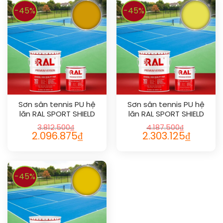
-45%
-45%
Sơn sân tennis PU hệ
Sơn sân tennis PU hệ
lăn RAL SPORT SHIELD
lăn RAL SPORT SHIELD
1006
1016
3.812.500
₫
4.187.500
₫
2.096.875
₫
2.303.125
₫
-45%