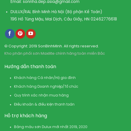
Email:
sonnha.dep.asia@gmail.com
DULUX/RAL Bình Minh Hà Nội (Bộ phận Kế Toán)
196 Hồ Tùng Mậu, Mai Dịch, Cầu Giấy, HN
02462776618
© Copyright: 2019 SonBinhMinh. All rights reserved.
Kho phân phối sơn Maxilite chính hãng toàn miền Bắc
Hướng dẫn thanh toán
Khách hàng Cá nhân/Hộ gia đình
Khách hàng Doanh nghiệp/Tổ chức
Quy trình xác nhận mua hàng
Điều khoản & điều kiện thanh toán
Hỗ trợ khách hàng
Bảng màu sơn Dulux mới nhất 2019, 2020