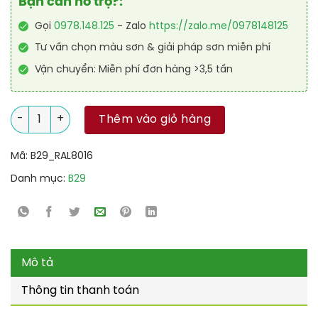
Bạn cần hỗ trợ?:
Gọi
0978.148.125
- Zalo
https://zalo.me/0978148125
Tư vấn chọn màu sơn & giải pháp sơn miễn phí
Vận chuyển: Miễn phí đơn hàng >3,5 tấn
Sơn sân tennis PU hệ lăn RAL SPORT SHIELD 8016 số lượng
Thêm vào giỏ hàng
Mã:
B29_RAL8016
Danh mục:
B29
Mô tả
Thông tin thanh toán