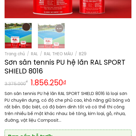
Trang chủ
/
RAL
/
RAL THEO MÀU
/
B29
Sơn sân tennis PU hệ lăn RAL SPORT
SHIELD 8016
₫
1.856.250
₫
3.375.000
Sơn sân tennis PU hệ lăn RAL SPORT SHIELD 8016 là loại sơn
PU chuyên dụng, có độ che phủ cao, khả năng giữ bóng và
rất bền. Đặc biệt, có độ bám dính tốt và có thể thi công
trên nhiều bề mặt khác nhau: bê tông, kim loại, gỗ, nhựa,
đường, vật liệu Composit…