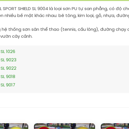
L SPORT SHIELD SL 9004 là loại sơn PU tự san phẳng, có độ c
ên nhiều bề mặt khác nhau: bê tông, kim loại, gỗ, nhựa, đườn
hệ thống sơn sân thể thao (tennis, cầu lông), đường chạy đi
, vườn cây cảnh.
SL 1026
 SL 9023
 SL 9022
SL 9018
SL 9017