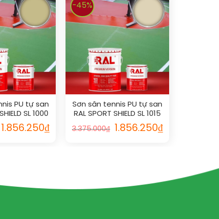
-45%
nnis PU tự san
Sơn sân tennis PU tự san
SHIELD SL 1000
RAL SPORT SHIELD SL 1015
1.856.250
₫
1.856.250
₫
3.375.000
₫