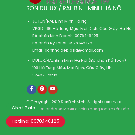
SƠN DULUX / RAL BÌNH MINH HÀ NỘI
JOTUN/RAL Bình Minh Hà Nội
VPGD: 196 Hồ Tùng Mậu, Mai Dịch, Cầu Giấy, Hà Nội
Bộ phận Kinh Doanh:
0978.148.125
Bộ phận Kỹ Thuật:
0978.148.125
Email:
sonnha.dep.asia@gmail.com
DULUX/RAL Bình Minh Hà Nội (Bộ phận Kế Toán)
196 Hồ Tùng Mậu, Mai Dịch, Cầu Giấy, HN
02462776618
© Copyright: 2019 SonBinhMinh. All rights reserved.
Chat Zalo
Kho phân phối sơn Maxilite chính hãng toàn miền Bắc
Hotline: 0978.148.125