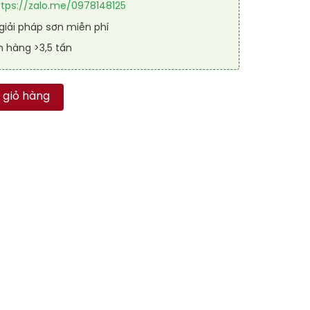
ttps://zalo.me/0978148125
iải pháp sơn miễn phí
n hàng >3,5 tấn
 SPORT SHIELD SL 9004 số lượng
 giỏ hàng