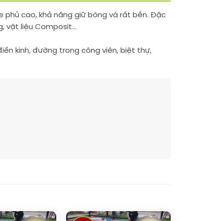
he phủ cao, khả năng giữ bóng và rất bền. Đặc
g, vật liệu Composit…
ền kinh, đường trong công viên, biệt thự,