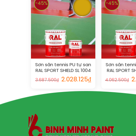
-45%
-45%
Sơn sân tennis PU tự san
Sơn sân tenni
RAL SPORT SHIELD SL 1004
RAL SPORT SHI
2.028.125
₫
2
3.687.500
₫
4.062.500
₫