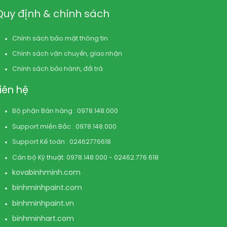
Quy định & chính sách
Chính sách bảo mật thông tin
Chính sách vận chuyển, giao nhận
Chính sách bảo hành, đổi trả
Liên hệ
Bộ phận Bán hàng : 0978.148.000
Support miền Bắc : 0978.148.000
Support Kế toán : 02462776618
Cán bộ Kỹ thuật: 0978.148.000 - 02462.776.618
kovabinhminh.com
binhminhpaint.com
binhminhpaint.vn
binhminhart.com