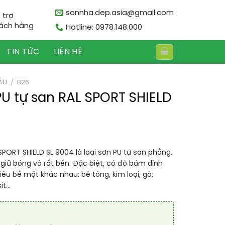
sonnha.dep.asia@gmail.com
 trợ
ách hàng
Hotline: 0978.148.000
TIN TỨC
LIÊN HỆ
ÀU
/
B26
PU tự san RAL SPORT SHIELD
SPORT SHIELD SL 9004 là loại sơn PU tự san phẳng,
giữ bóng và rất bền. Đặc biệt, có độ bám dính
iều bề mặt khác nhau: bê tông, kim loại, gỗ,
it…