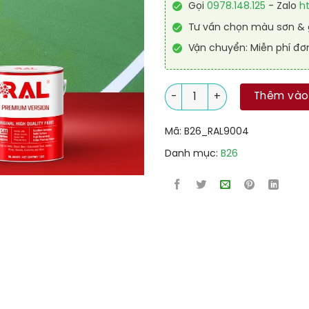
Gọi
0978.148.125
- Zalo
h
Tư vấn chọn màu sơn & g
Vận chuyển: Miễn phí đơ
Sơn sân tennis PU tự san RAL
Thêm vào
Mã:
B26_RAL9004
Danh mục:
B26