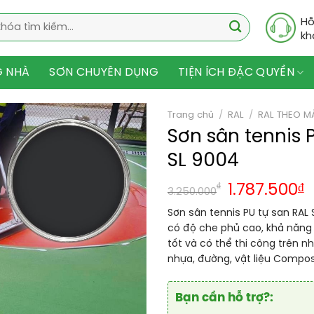
Hỗ
kh
G NHÀ
SƠN CHUYÊN DỤNG
TIỆN ÍCH ĐẶC QUYỀN
Trang chủ
/
RAL
/
RAL THEO M
Sơn sân tennis 
SL 9004
₫
1.787.500
₫
3.250.000
Sơn sân tennis PU tự san RAL 
có độ che phủ cao, khả năng 
tốt và có thể thi công trên nh
nhựa, đường, vật liệu Compos
Bạn cần hỗ trợ?: