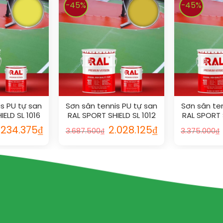
-45%
-45%
s PU tự san
Sơn sân tennis PU tự san
Sơn sân te
ELD SL 1016
RAL SPORT SHIELD SL 1012
RAL SPORT 
.234.375
₫
2.028.125
₫
3.687.500
₫
3.375.000
₫