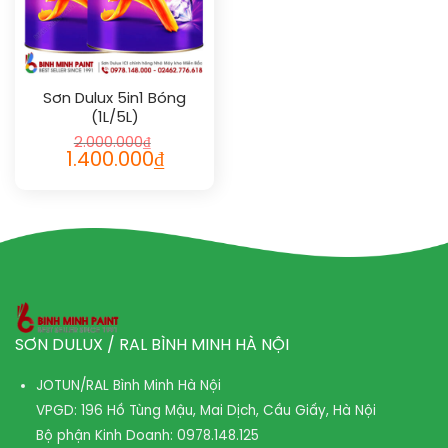
Sơn Dulux 5in1 Bóng
(1L/5L)
2.000.000
₫
1.400.000
₫
SƠN DULUX / RAL BÌNH MINH HÀ NỘI
JOTUN/RAL Bình Minh Hà Nội
VPGD: 196 Hồ Tùng Mậu, Mai Dịch, Cầu Giấy, Hà Nội
Bộ phận Kinh Doanh:
0978.148.125