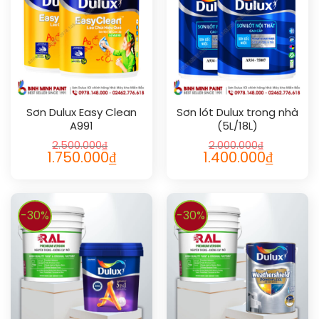
Sơn Dulux Easy Clean
Sơn lót Dulux trong nhà
A991
(5L/18L)
2.500.000
₫
2.000.000
₫
1.750.000
₫
1.400.000
₫
-30%
-30%