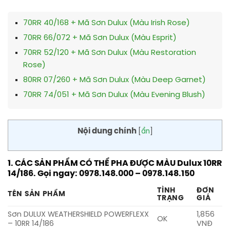
70RR 40/168 + Mã Sơn Dulux (Màu Irish Rose)
70RR 66/072 + Mã Sơn Dulux (Màu Esprit)
70RR 52/120 + Mã Sơn Dulux (Màu Restoration
Rose)
80RR 07/260 + Mã Sơn Dulux (Màu Deep Garnet)
70RR 74/051 + Mã Sơn Dulux (Màu Evening Blush)
Nội dung chính
[
ẩn
]
1. CÁC SẢN PHẨM CÓ THỂ PHA ĐƯỢC MÀU Dulux 10RR
14/186. Gọi ngay: 0978.148.000 – 0978.148.150
TÌNH
ĐƠN
TÊN SẢN PHẨM
TRẠNG
GIÁ
Sơn DULUX WEATHERSHIELD POWERFLEXX
1,856
OK
– 10RR 14/186
VNĐ