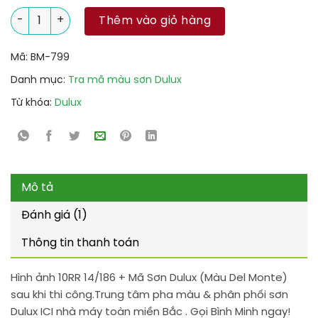
10RR 14/186 + Mã Sơn Dulux (Màu Del Monte) số lượng
Thêm vào giỏ hàng
Mã:
BM-799
Danh mục:
Tra mã màu sơn Dulux
Từ khóa:
Dulux
Mô tả
Đánh giá (1)
Thông tin thanh toán
Hình ảnh 10RR 14/186 + Mã Sơn Dulux (Màu Del Monte)
sau khi thi công.Trung tâm pha màu & phân phối sơn
Dulux ICI nhà máy toàn miền Bắc . Gọi Bình Minh ngay!