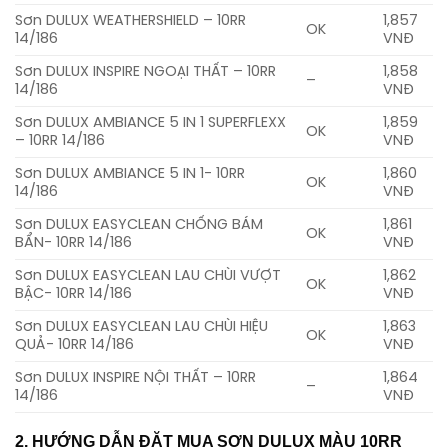
Sơn DULUX WEATHERSHIELD – 10RR
1,857
OK
14/186
VNĐ
Sơn DULUX INSPIRE NGOẠI THẤT – 10RR
1,858
–
14/186
VNĐ
Sơn DULUX AMBIANCE 5 IN 1 SUPERFLEXX
1,859
OK
– 10RR 14/186
VNĐ
Sơn DULUX AMBIANCE 5 IN 1- 10RR
1,860
OK
14/186
VNĐ
Sơn DULUX EASYCLEAN CHỐNG BÁM
1,861
OK
BẨN- 10RR 14/186
VNĐ
Sơn DULUX EASYCLEAN LAU CHÙI VƯỢT
1,862
OK
BẬC- 10RR 14/186
VNĐ
Sơn DULUX EASYCLEAN LAU CHÙI HIỆU
1,863
OK
QUẢ- 10RR 14/186
VNĐ
Sơn DULUX INSPIRE NỘI THẤT – 10RR
1,864
–
14/186
VNĐ
2. HƯỚNG DẪN ĐẶT MUA SƠN DULUX MÀU 10RR