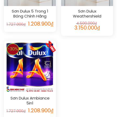
Sơn Dulux 5 Trong 1
Sơn Dulux
Bóng Chính Hãng
Weathershield
Powerflexx Flexx Pro
1.208.900
₫
4.500.000
₫
1.727.000
₫
3.150.000
₫
-30%
Sơn Dulux Ambiance
5in1
1.208.900
₫
1.727.000
₫