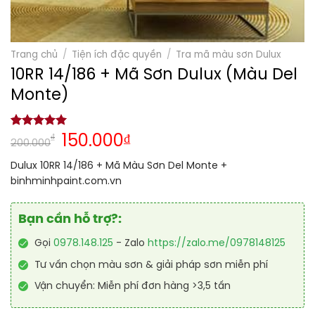
Trang chủ
/
Tiện ích đặc quyền
/
Tra mã màu sơn Dulux
10RR 14/186 + Mã Sơn Dulux (Màu Del
Monte)
5.00
1
trên 5
₫
150.000
₫
200.000
dựa trên
đánh giá
Dulux 10RR 14/186 + Mã Màu Sơn Del Monte +
binhminhpaint.com.vn
Bạn cần hỗ trợ?:
Gọi
0978.148.125
- Zalo
https://zalo.me/0978148125
Tư vấn chọn màu sơn & giải pháp sơn miễn phí
Vận chuyển: Miễn phí đơn hàng >3,5 tấn