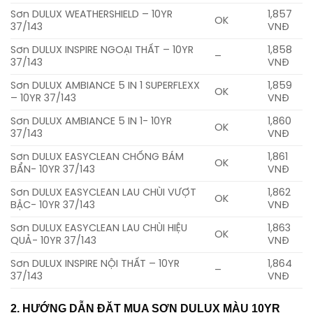
Sơn DULUX WEATHERSHIELD – 10YR
1,857
OK
37/143
VNĐ
Sơn DULUX INSPIRE NGOẠI THẤT – 10YR
1,858
–
37/143
VNĐ
Sơn DULUX AMBIANCE 5 IN 1 SUPERFLEXX
1,859
OK
– 10YR 37/143
VNĐ
Sơn DULUX AMBIANCE 5 IN 1- 10YR
1,860
OK
37/143
VNĐ
Sơn DULUX EASYCLEAN CHỐNG BÁM
1,861
OK
BẨN- 10YR 37/143
VNĐ
Sơn DULUX EASYCLEAN LAU CHÙI VƯỢT
1,862
OK
BẬC- 10YR 37/143
VNĐ
Sơn DULUX EASYCLEAN LAU CHÙI HIỆU
1,863
OK
QUẢ- 10YR 37/143
VNĐ
Sơn DULUX INSPIRE NỘI THẤT – 10YR
1,864
–
37/143
VNĐ
2. HƯỚNG DẪN ĐẶT MUA SƠN DULUX MÀU 10YR