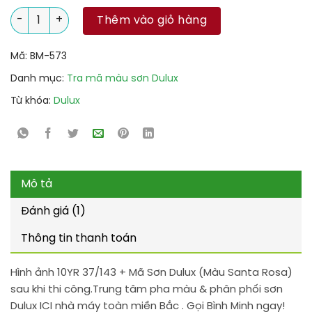
10YR 37/143 + Mã Sơn Dulux (Màu Santa Rosa) số lượng
Thêm vào giỏ hàng
Mã:
BM-573
Danh mục:
Tra mã màu sơn Dulux
Từ khóa:
Dulux
Mô tả
Đánh giá (1)
Thông tin thanh toán
Hình ảnh 10YR 37/143 + Mã Sơn Dulux (Màu Santa Rosa)
sau khi thi công.Trung tâm pha màu & phân phối sơn
Dulux ICI nhà máy toàn miền Bắc . Gọi Bình Minh ngay!