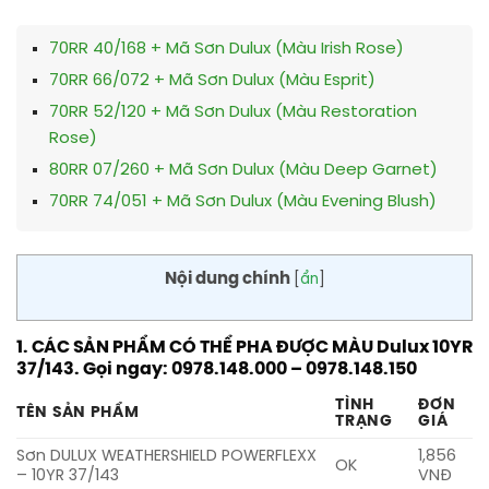
70RR 40/168 + Mã Sơn Dulux (Màu Irish Rose)
70RR 66/072 + Mã Sơn Dulux (Màu Esprit)
70RR 52/120 + Mã Sơn Dulux (Màu Restoration
Rose)
80RR 07/260 + Mã Sơn Dulux (Màu Deep Garnet)
70RR 74/051 + Mã Sơn Dulux (Màu Evening Blush)
Nội dung chính
[
ẩn
]
1. CÁC SẢN PHẨM CÓ THỂ PHA ĐƯỢC MÀU Dulux 10YR
37/143. Gọi ngay: 0978.148.000 – 0978.148.150
TÌNH
ĐƠN
TÊN SẢN PHẨM
TRẠNG
GIÁ
Sơn DULUX WEATHERSHIELD POWERFLEXX
1,856
OK
– 10YR 37/143
VNĐ