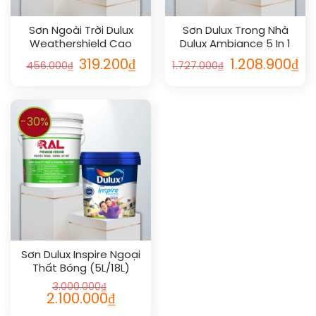
Sơn Ngoài Trời Dulux
Sơn Dulux Trong Nhà
Weathershield Cao
Dulux Ambiance 5 In 1
Cấp Mờ 1L
Diamond Glow Bóng
319.200
₫
1.208.900
₫
456.000
₫
1.727.000
₫
-30%
Sơn Dulux Inspire Ngoại
Thất Bóng (5L/18L)
3.000.000
₫
2.100.000
₫