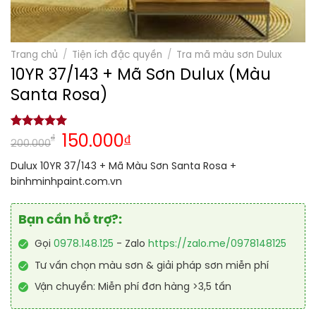
Trang chủ
/
Tiện ích đặc quyền
/
Tra mã màu sơn Dulux
10YR 37/143 + Mã Sơn Dulux (Màu
Santa Rosa)
5.00
1
trên 5
₫
150.000
₫
200.000
dựa trên
đánh giá
Dulux 10YR 37/143 + Mã Màu Sơn Santa Rosa +
binhminhpaint.com.vn
Bạn cần hỗ trợ?:
Gọi
0978.148.125
- Zalo
https://zalo.me/0978148125
Tư vấn chọn màu sơn & giải pháp sơn miễn phí
Vận chuyển: Miễn phí đơn hàng >3,5 tấn