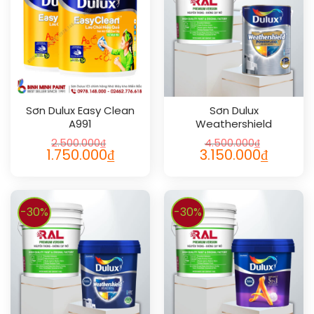
Sơn Dulux Easy Clean
Sơn Dulux
A991
Weathershield
Powerflexx Flexx Pro
2.500.000
₫
4.500.000
₫
1.750.000
₫
3.150.000
₫
-30%
-30%