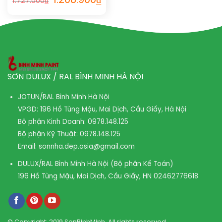
1.208.900
₫
1.727.000
₫
SƠN DULUX / RAL BÌNH MINH HÀ NỘI
JOTUN/RAL Bình Minh Hà Nội
VPGD: 196 Hồ Tùng Mậu, Mai Dịch, Cầu Giấy, Hà Nội
Bộ phận Kinh Doanh:
0978.148.125
Bộ phận Kỹ Thuật:
0978.148.125
Email:
sonnha.dep.asia@gmail.com
DULUX/RAL Bình Minh Hà Nội (Bộ phận Kế Toán)
196 Hồ Tùng Mậu, Mai Dịch, Cầu Giấy, HN
02462776618