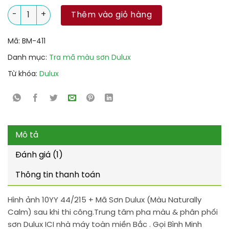
10YY 44/215 + Mã Sơn Dulux (Màu Naturally Calm) số lượng
Thêm vào giỏ hàng
Mã:
BM-411
Danh mục:
Tra mã màu sơn Dulux
Từ khóa:
Dulux
Mô tả
Đánh giá (1)
Thông tin thanh toán
Hình ảnh 10YY 44/215 + Mã Sơn Dulux (Màu Naturally
Calm) sau khi thi công.Trung tâm pha màu & phân phối
sơn Dulux ICI nhà máy toàn miền Bắc . Gọi Bình Minh