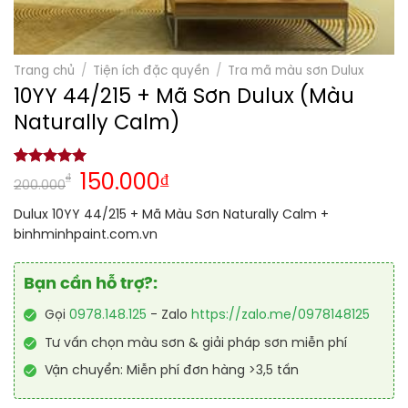
Trang chủ
/
Tiện ích đặc quyền
/
Tra mã màu sơn Dulux
10YY 44/215 + Mã Sơn Dulux (Màu
Naturally Calm)
5.00
1
trên 5
₫
150.000
₫
200.000
dựa trên
đánh giá
Dulux 10YY 44/215 + Mã Màu Sơn Naturally Calm +
binhminhpaint.com.vn
Bạn cần hỗ trợ?:
Gọi
0978.148.125
- Zalo
https://zalo.me/0978148125
Tư vấn chọn màu sơn & giải pháp sơn miễn phí
Vận chuyển: Miễn phí đơn hàng >3,5 tấn