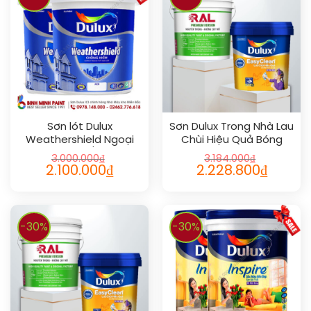
Sơn lót Dulux
Sơn Dulux Trong Nhà Lau
Weathershield Ngoại
Chùi Hiệu Quả Bóng
Thất (5L/18L)
3.000.000
₫
3.184.000
₫
2.100.000
₫
2.228.800
₫
-30%
-30%