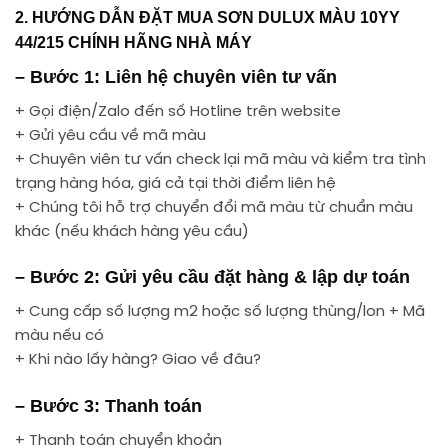
2. HƯỚNG DẪN ĐẶT MUA SƠN DULUX MÀU 10YY
44/215 CHÍNH HÃNG NHÀ MÁY
– Bước 1: Liên hệ chuyên viên tư vấn
+ Gọi điện/Zalo đến số Hotline trên website
+ Gửi yêu cầu về mã màu
+ Chuyên viên tư vấn check lại mã màu và kiểm tra tình
trạng hàng hóa, giá cả tại thời điểm liên hệ
+ Chúng tôi hỗ trợ chuyển đổi mã màu từ chuẩn màu
khác (nếu khách hàng yêu cầu)
– Bước 2: Gửi yêu cầu đặt hàng & lập dự toán
+ Cung cấp số lượng m2 hoặc số lượng thùng/lon + Mã
màu nếu có
+ Khi nào lấy hàng? Giao về đâu?
– Bước 3: Thanh toán
+ Thanh toán chuyển khoản