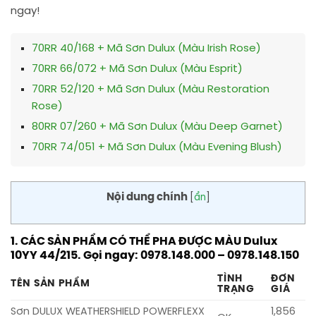
ngay!
70RR 40/168 + Mã Sơn Dulux (Màu Irish Rose)
70RR 66/072 + Mã Sơn Dulux (Màu Esprit)
70RR 52/120 + Mã Sơn Dulux (Màu Restoration
Rose)
80RR 07/260 + Mã Sơn Dulux (Màu Deep Garnet)
70RR 74/051 + Mã Sơn Dulux (Màu Evening Blush)
Nội dung chính
[
ẩn
]
1. CÁC SẢN PHẨM CÓ THỂ PHA ĐƯỢC MÀU Dulux
10YY 44/215. Gọi ngay: 0978.148.000 – 0978.148.150
TÌNH
ĐƠN
TÊN SẢN PHẨM
TRẠNG
GIÁ
Sơn DULUX WEATHERSHIELD POWERFLEXX
1,856