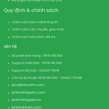
Bảng giá sơn Dulux mới nhất 2016
Quy định & chính sách
Chính sách bảo mật thông tin
Chính sách vận chuyển, giao nhận
Chính sách bảo hành, đổi trả
Liên hệ
Bộ phận Bán hàng : 0978.148.000
Support miền Bắc : 0978.148.000
Support Kế toán : 02462776618
Cán bộ Kỹ thuật: 0978.148.000 - 02462.776.618
kovabinhminh.com
binhminhpaint.com
binhminhpaint.vn
binhminhart.com