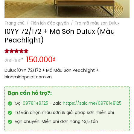
Trang chủ
/
Tiện ích đặc quyền
/
Tra mã màu sơn Dulux
10YY 72/172 + Mã Sơn Dulux (Màu
Peachlight)
5.00
1
trên 5
₫
150.000
₫
200.000
dựa trên
đánh giá
Dulux 10YY 72/172 + Mã Màu Sơn Peachlight +
binhminhpaint.com.vn
Bạn cần hỗ trợ?:
Gọi
0978.148.125
- Zalo
https://zalo.me/0978148125
Tư vấn chọn màu sơn & giải pháp sơn miễn phí
Vận chuyển: Miễn phí đơn hàng >3,5 tấn