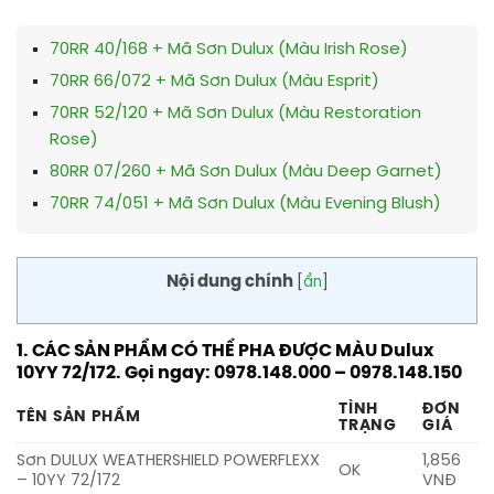
70RR 40/168 + Mã Sơn Dulux (Màu Irish Rose)
70RR 66/072 + Mã Sơn Dulux (Màu Esprit)
70RR 52/120 + Mã Sơn Dulux (Màu Restoration
Rose)
80RR 07/260 + Mã Sơn Dulux (Màu Deep Garnet)
70RR 74/051 + Mã Sơn Dulux (Màu Evening Blush)
Nội dung chính
[
ẩn
]
1. CÁC SẢN PHẨM CÓ THỂ PHA ĐƯỢC MÀU Dulux
10YY 72/172. Gọi ngay: 0978.148.000 – 0978.148.150
TÌNH
ĐƠN
TÊN SẢN PHẨM
TRẠNG
GIÁ
Sơn DULUX WEATHERSHIELD POWERFLEXX
1,856
OK
– 10YY 72/172
VNĐ