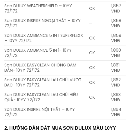
Sơn DULUX WEATHERSHIELD – 10YY
1,857
OK
72/172
VNĐ
Sơn DULUX INSPIRE NGOẠI THẤT – 10YY
1,858
–
72/172
VNĐ
Sơn DULUX AMBIANCE 5 IN 1 SUPERFLEXX
1,859
OK
– 10YY 72/172
VNĐ
Sơn DULUX AMBIANCE 5 IN 1- 10YY
1,860
OK
72/172
VNĐ
Sơn DULUX EASYCLEAN CHỐNG BÁM
1,861
OK
BẨN- 10YY 72/172
VNĐ
Sơn DULUX EASYCLEAN LAU CHÙI VƯỢT
1,862
OK
BẬC- 10YY 72/172
VNĐ
Sơn DULUX EASYCLEAN LAU CHÙI HIỆU
1,863
OK
QUẢ- 10YY 72/172
VNĐ
Sơn DULUX INSPIRE NỘI THẤT – 10YY
1,864
–
72/172
VNĐ
2. HƯỚNG DẪN ĐẶT MUA SƠN DULUX MÀU 10YY