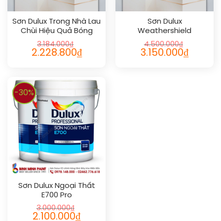
Sơn Dulux Trong Nhà Lau
Sơn Dulux
Chùi Hiệu Quả Bóng
Weathershield
Powerflexx Flexx Pro
3.184.000
₫
4.500.000
₫
2.228.800
₫
3.150.000
₫
-30%
Sơn Dulux Ngoại Thất
E700 Pro
3.000.000
₫
2.100.000
₫