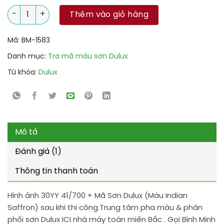
30YY 41/700 + Mã Sơn Dulux (Màu Indian Saffron) số lượng
Thêm vào giỏ hàng
Mã:
BM-1583
Danh mục:
Tra mã màu sơn Dulux
Từ khóa:
Dulux
Mô tả
Đánh giá (1)
Thông tin thanh toán
Hình ảnh 30YY 41/700 + Mã Sơn Dulux (Màu Indian
Saffron) sau khi thi công.Trung tâm pha màu & phân
phối sơn Dulux ICI nhà máy toàn miền Bắc . Gọi Bình Minh