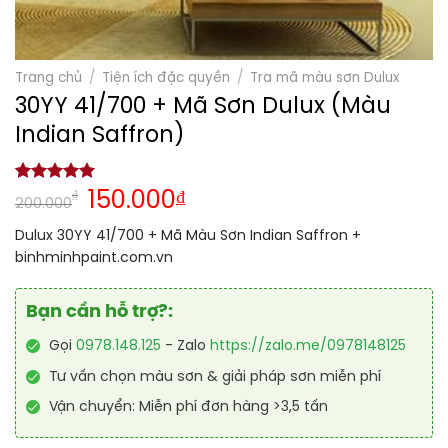
Trang chủ
/
Tiện ích đặc quyền
/
Tra mã màu sơn Dulux
30YY 41/700 + Mã Sơn Dulux (Màu
Indian Saffron)
5.00
1
trên 5
₫
150.000
₫
200.000
dựa trên
đánh giá
Dulux 30YY 41/700 + Mã Màu Sơn Indian Saffron +
binhminhpaint.com.vn
Bạn cần hỗ trợ?:
Gọi
0978.148.125
- Zalo
https://zalo.me/0978148125
Tư vấn chọn màu sơn & giải pháp sơn miễn phí
Vận chuyển: Miễn phí đơn hàng >3,5 tấn