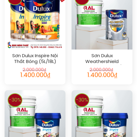
Sơn Dulux Inspire Nội
Sơn Dulux
Thất Bóng (5L/18L)
Weathershield
Powerflexx Bóng (1L/5L)
2.000.000
₫
2.000.000
₫
1.400.000
₫
1.400.000
₫
-30%
-30%