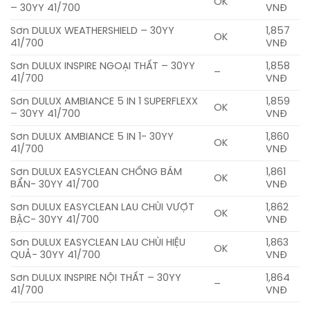
OK
– 30YY 41/700
VNĐ
Sơn DULUX WEATHERSHIELD – 30YY
1,857
OK
41/700
VNĐ
Sơn DULUX INSPIRE NGOẠI THẤT – 30YY
1,858
–
41/700
VNĐ
Sơn DULUX AMBIANCE 5 IN 1 SUPERFLEXX
1,859
OK
– 30YY 41/700
VNĐ
Sơn DULUX AMBIANCE 5 IN 1- 30YY
1,860
OK
41/700
VNĐ
Sơn DULUX EASYCLEAN CHỐNG BÁM
1,861
OK
BẨN- 30YY 41/700
VNĐ
Sơn DULUX EASYCLEAN LAU CHÙI VƯỢT
1,862
OK
BẬC- 30YY 41/700
VNĐ
Sơn DULUX EASYCLEAN LAU CHÙI HIỆU
1,863
OK
QUẢ- 30YY 41/700
VNĐ
Sơn DULUX INSPIRE NỘI THẤT – 30YY
1,864
–
41/700
VNĐ