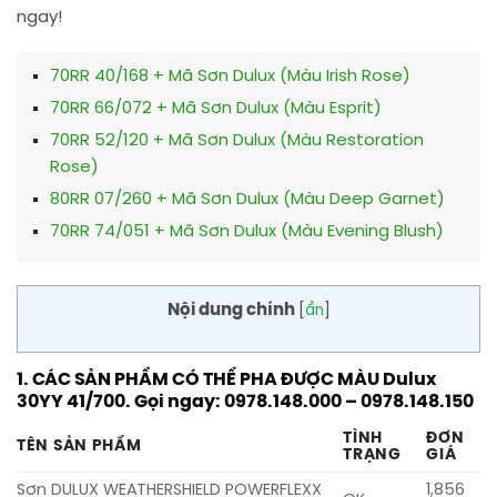
ngay!
70RR 40/168 + Mã Sơn Dulux (Màu Irish Rose)
70RR 66/072 + Mã Sơn Dulux (Màu Esprit)
70RR 52/120 + Mã Sơn Dulux (Màu Restoration
Rose)
80RR 07/260 + Mã Sơn Dulux (Màu Deep Garnet)
70RR 74/051 + Mã Sơn Dulux (Màu Evening Blush)
Nội dung chính
[
ẩn
]
1. CÁC SẢN PHẨM CÓ THỂ PHA ĐƯỢC MÀU Dulux
30YY 41/700. Gọi ngay: 0978.148.000 – 0978.148.150
TÌNH
ĐƠN
TÊN SẢN PHẨM
TRẠNG
GIÁ
Sơn DULUX WEATHERSHIELD POWERFLEXX
1,856