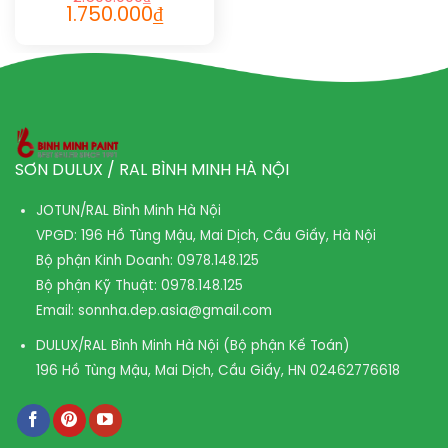
1.750.000
₫
SƠN DULUX / RAL BÌNH MINH HÀ NỘI
JOTUN/RAL Bình Minh Hà Nội
VPGD: 196 Hồ Tùng Mậu, Mai Dịch, Cầu Giấy, Hà Nội
Bộ phận Kinh Doanh:
0978.148.125
Bộ phận Kỹ Thuật:
0978.148.125
Email:
sonnha.dep.asia@gmail.com
DULUX/RAL Bình Minh Hà Nội (Bộ phận Kế Toán)
196 Hồ Tùng Mậu, Mai Dịch, Cầu Giấy, HN
02462776618