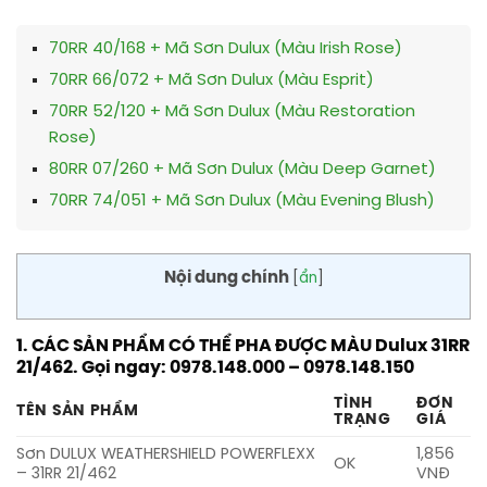
70RR 40/168 + Mã Sơn Dulux (Màu Irish Rose)
70RR 66/072 + Mã Sơn Dulux (Màu Esprit)
70RR 52/120 + Mã Sơn Dulux (Màu Restoration
Rose)
80RR 07/260 + Mã Sơn Dulux (Màu Deep Garnet)
70RR 74/051 + Mã Sơn Dulux (Màu Evening Blush)
Nội dung chính
[
ẩn
]
1. CÁC SẢN PHẨM CÓ THỂ PHA ĐƯỢC MÀU Dulux 31RR
21/462. Gọi ngay: 0978.148.000 – 0978.148.150
TÌNH
ĐƠN
TÊN SẢN PHẨM
TRẠNG
GIÁ
Sơn DULUX WEATHERSHIELD POWERFLEXX
1,856
OK
– 31RR 21/462
VNĐ