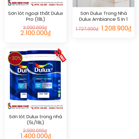
Sơn lót ngoại thất Dulux
Sơn Dulux Trong Nhà
Pro (18L)
Dulux Ambiance 5 In 1
Diamond Glow Bóng
3.000.000
₫
1.208.900
₫
1.727.000
₫
2.100.000
₫
-30%
Sơn lót Dulux trong nhà
(5L/18L)
2.000.000
₫
1.400.000
₫