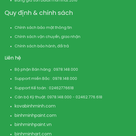
Bảng giá sơn Dulux mới nhất 2016
Quy định & chính sách
Chính sách bảo mật thông tin
Chính sách vận chuyển, giao nhận
Chính sách bảo hành, đổi trả
Liên hệ
Bộ phận Bán hàng : 0978.148.000
Support miền Bắc : 0978.148.000
Support Kế toán : 02462776618
Cán bộ Kỹ thuật: 0978.148.000 - 02462.776.618
kovabinhminh.com
binhminhpaint.com
binhminhpaint.vn
binhminhart.com