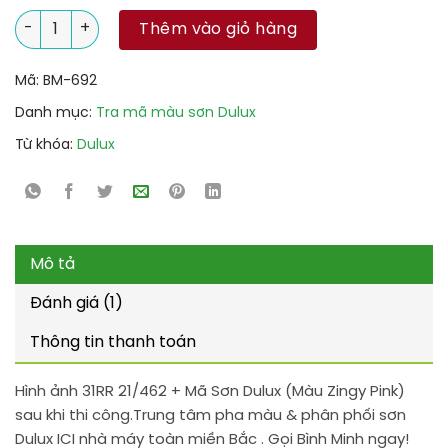
31RR 21/462 + Mã Sơn Dulux (Màu Zingy Pink) số lượng
Thêm vào giỏ hàng
Mã:
BM-692
Danh mục:
Tra mã màu sơn Dulux
Từ khóa:
Dulux
Mô tả
Đánh giá (1)
Thông tin thanh toán
Hình ảnh 31RR 21/462 + Mã Sơn Dulux (Màu Zingy Pink)
sau khi thi công.Trung tâm pha màu & phân phối sơn
Dulux ICI nhà máy toàn miền Bắc . Gọi Bình Minh ngay!