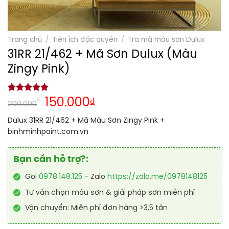
Trang chủ
/
Tiện ích đặc quyền
/
Tra mã màu sơn Dulux
31RR 21/462 + Mã Sơn Dulux (Màu
Zingy Pink)
5.00
1
trên 5
₫
150.000
₫
200.000
dựa trên
đánh giá
Dulux 31RR 21/462 + Mã Màu Sơn Zingy Pink +
binhminhpaint.com.vn
Bạn cần hỗ trợ?:
Gọi
0978.148.125
- Zalo
https://zalo.me/0978148125
Tư vấn chọn màu sơn & giải pháp sơn miễn phí
Vận chuyển: Miễn phí đơn hàng >3,5 tấn