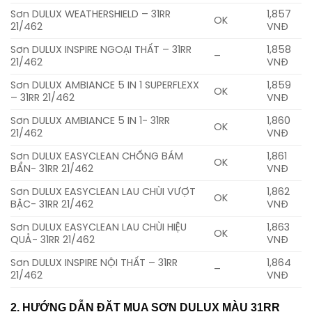
Sơn DULUX WEATHERSHIELD – 31RR
1,857
OK
21/462
VNĐ
Sơn DULUX INSPIRE NGOẠI THẤT – 31RR
1,858
–
21/462
VNĐ
Sơn DULUX AMBIANCE 5 IN 1 SUPERFLEXX
1,859
OK
– 31RR 21/462
VNĐ
Sơn DULUX AMBIANCE 5 IN 1- 31RR
1,860
OK
21/462
VNĐ
Sơn DULUX EASYCLEAN CHỐNG BÁM
1,861
OK
BẨN- 31RR 21/462
VNĐ
Sơn DULUX EASYCLEAN LAU CHÙI VƯỢT
1,862
OK
BẬC- 31RR 21/462
VNĐ
Sơn DULUX EASYCLEAN LAU CHÙI HIỆU
1,863
OK
QUẢ- 31RR 21/462
VNĐ
Sơn DULUX INSPIRE NỘI THẤT – 31RR
1,864
–
21/462
VNĐ
2. HƯỚNG DẪN ĐẶT MUA SƠN DULUX MÀU 31RR