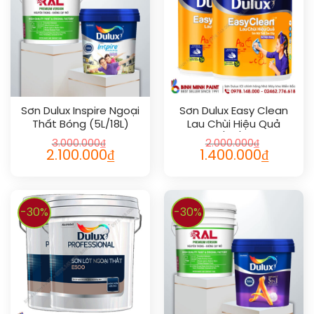
Sơn Dulux Inspire Ngoại
Sơn Dulux Easy Clean
Thất Bóng (5L/18L)
Lau Chùi Hiệu Quả
(1L/5L/18L)
3.000.000
₫
2.000.000
₫
2.100.000
₫
1.400.000
₫
-30%
-30%