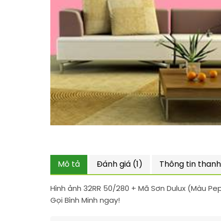
Mô tả
Đánh giá (1)
Thông tin thanh
Hình ảnh 32RR 50/280 + Mã Sơn Dulux (Màu Pep
Gọi Bình Minh ngay!