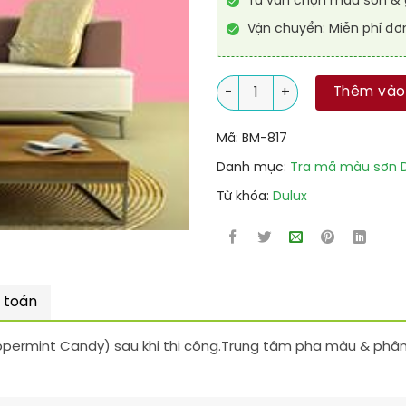
Tư vấn chọn màu sơn & g
Vận chuyển: Miễn phí đơ
32RR 50/280 + Mã Sơn Dulux
Thêm vào
Mã:
BM-817
Danh mục:
Tra mã màu sơn D
Từ khóa:
Dulux
 toán
permint Candy) sau khi thi công.Trung tâm pha màu & phân 