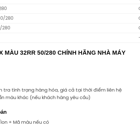
280
50/280
0/280
 MÀU 32RR 50/280 CHÍNH HÃNG NHÀ MÁY
tra tình trạng hàng hóa, giá cả tại thời điểm liên hệ
uẩn màu khác (nếu khách hàng yêu cầu)
oán
/lon + Mã màu nếu có