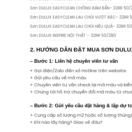
Sơn DULUX EASYCLEAN CHỐNG BÁM BẨN- 32RR 50/
Sơn DULUX EASYCLEAN LAU CHÙI VƯỢT BẬC- 32RR 
Sơn DULUX EASYCLEAN LAU CHÙI HIỆU QUẢ- 32RR 5
Sơn DULUX INSPIRE NỘI THẤT – 32RR 50/280
2. HƯỚNG DẪN ĐẶT MUA SƠN DULUX
– Bước 1: Liên hệ chuyên viên tư vấn
+ Gọi điện/Zalo đến số Hotline trên website
+ Gửi yêu cầu về mã màu
+ Chuyên viên tư vấn check lại mã màu và kiểm 
+ Chúng tôi hỗ trợ chuyển đổi mã màu từ ch
– Bước 2: Gửi yêu cầu đặt hàng & lập dự t
+ Cung cấp số lượng m2 hoặc số lượng thùng
+ Khi nào lấy hàng? Giao về đâu?