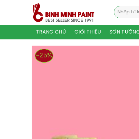
Skip
Tìm
to
kiếm:
content
TRANG CHỦ
GIỚI THIỆU
SƠN TƯỜN
-25%