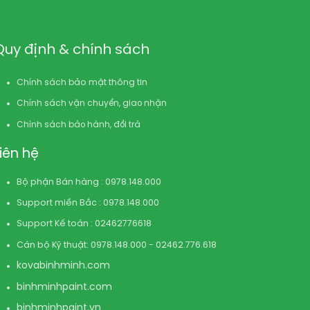
Quy định & chính sách
Chính sách bảo mật thông tin
Chính sách vận chuyển, giao nhận
Chính sách bảo hành, đổi trả
Liên hệ
Bộ phận Bán hàng : 0978.148.000
Support miền Bắc : 0978.148.000
Support Kế toán : 02462776618
Cán bộ Kỹ thuật: 0978.148.000 - 02462.776.618
kovabinhminh.com
binhminhpaint.com
binhminhpaint.vn