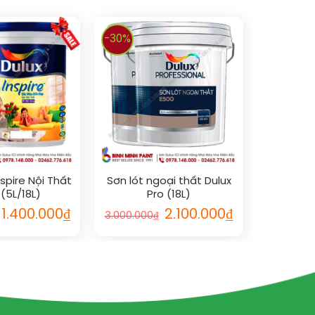
-30%
nspire Nội Thất
Sơn lót ngoại thất Dulux
(5L/18L)
Pro (18L)
1.400.000
₫
2.100.000
₫
3.000.000
₫