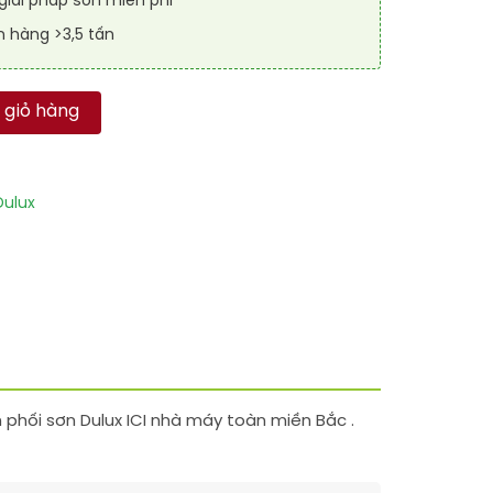
iải pháp sơn miễn phí
n hàng >3,5 tấn
 (Màu Peppermint Candy) số lượng
 giỏ hàng
ulux
phối sơn Dulux ICI nhà máy toàn miền Bắc .