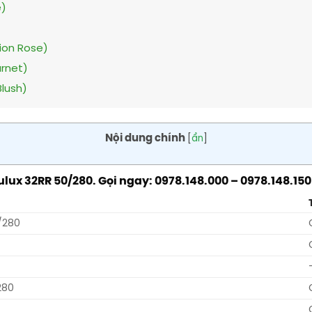
e)
ion Rose)
rnet)
lush)
Nội dung chính
[
ẩn
]
x 32RR 50/280. Gọi ngay: 0978.148.000 – 0978.148.150
/280
280