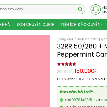
Hỗ
kh
G NHÀ
SƠN CHUYÊN DỤNG
TIỆN ÍCH ĐẶC QUYỀN
Trang chủ
/
Tiện ích đặc quyề
32RR 50/280 + 
Peppermint Ca
5.00
1
trên 5
₫
150.000
₫
200.000
dựa trên
đánh giá
Dulux 32RR 50/280 + Mã Màu 
Bạn cần hỗ trợ?:
Gọi
0978.148.125
- Zalo
h