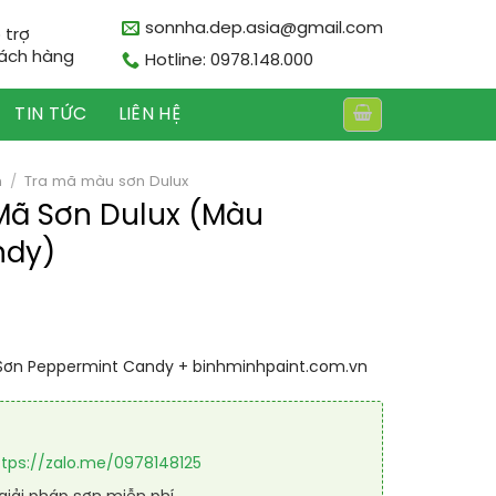
sonnha.dep.asia@gmail.com
 trợ
ách hàng
Hotline: 0978.148.000
TIN TỨC
LIÊN HỆ
n
/
Tra mã màu sơn Dulux
Mã Sơn Dulux (Màu
ndy)
Sơn Peppermint Candy + binhminhpaint.com.vn
ttps://zalo.me/0978148125