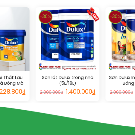
-30%
-30%
i Thất Lau
Sơn lót Dulux trong nhà
Sơn Dulux I
uả Bóng Mờ
(5L/18L)
Bóng 
.228.800
₫
1.400.000
₫
2.000.000
₫
2.000.000
₫