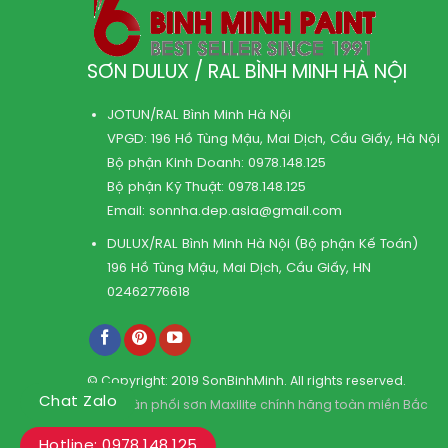
SƠN DULUX / RAL BÌNH MINH HÀ NỘI
JOTUN/RAL Bình Minh Hà Nội
VPGD: 196 Hồ Tùng Mậu, Mai Dịch, Cầu Giấy, Hà Nội
Bộ phận Kinh Doanh:
0978.148.125
Bộ phận Kỹ Thuật:
0978.148.125
Email:
sonnha.dep.asia@gmail.com
DULUX/RAL Bình Minh Hà Nội (Bộ phận Kế Toán)
196 Hồ Tùng Mậu, Mai Dịch, Cầu Giấy, HN
02462776618
© Copyright: 2019 SonBinhMinh. All rights reserved.
Chat Zalo
Kho phân phối sơn Maxilite chính hãng toàn miền Bắc
Hotline: 0978.148.125