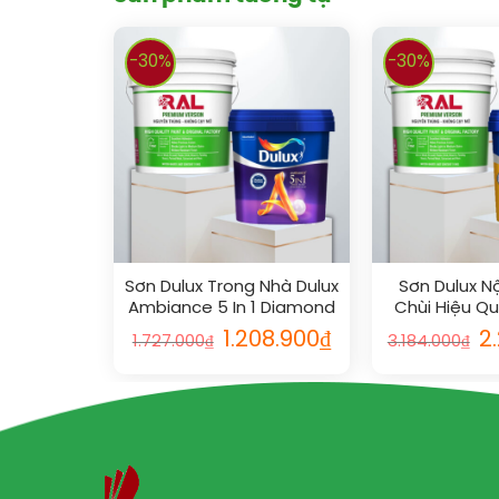
-30%
-30%
Sơn Dulux Trong Nhà Dulux
Sơn Dulux Nộ
Ambiance 5 In 1 Diamond
Chùi Hiệu Q
Glow Bóng
1.208.900
₫
2
1.727.000
₫
3.184.000
₫