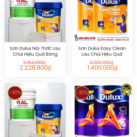
Sơn Dulux Nội Thất Lau
Sơn Dulux Easy Clean
Chùi Hiệu Quả Bóng
Lau Chùi Hiệu Quả
(1L/5L/18L)
3.184.000
₫
2.000.000
₫
2.228.800
₫
1.400.000
₫
-30%
-30%