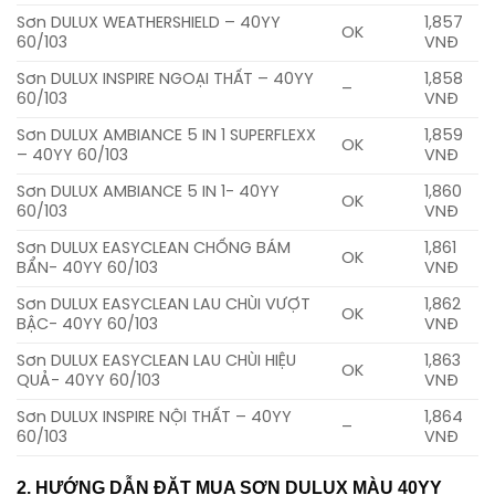
Sơn DULUX WEATHERSHIELD – 40YY
1,857
OK
60/103
VNĐ
Sơn DULUX INSPIRE NGOẠI THẤT – 40YY
1,858
–
60/103
VNĐ
Sơn DULUX AMBIANCE 5 IN 1 SUPERFLEXX
1,859
OK
– 40YY 60/103
VNĐ
Sơn DULUX AMBIANCE 5 IN 1- 40YY
1,860
OK
60/103
VNĐ
Sơn DULUX EASYCLEAN CHỐNG BÁM
1,861
OK
BẨN- 40YY 60/103
VNĐ
Sơn DULUX EASYCLEAN LAU CHÙI VƯỢT
1,862
OK
BẬC- 40YY 60/103
VNĐ
Sơn DULUX EASYCLEAN LAU CHÙI HIỆU
1,863
OK
QUẢ- 40YY 60/103
VNĐ
Sơn DULUX INSPIRE NỘI THẤT – 40YY
1,864
–
60/103
VNĐ
2. HƯỚNG DẪN ĐẶT MUA SƠN DULUX MÀU 40YY