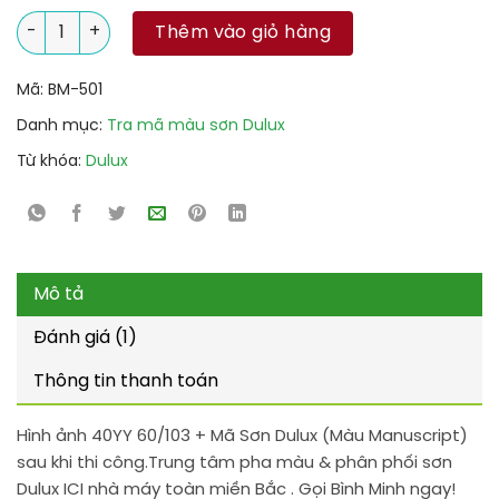
40YY 60/103 + Mã Sơn Dulux (Màu Manuscript) số lượng
Thêm vào giỏ hàng
Mã:
BM-501
Danh mục:
Tra mã màu sơn Dulux
Từ khóa:
Dulux
Mô tả
Đánh giá (1)
Thông tin thanh toán
Hình ảnh 40YY 60/103 + Mã Sơn Dulux (Màu Manuscript)
sau khi thi công.Trung tâm pha màu & phân phối sơn
Dulux ICI nhà máy toàn miền Bắc . Gọi Bình Minh ngay!