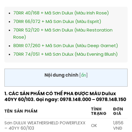
70RR 40/168 + Mã Sơn Dulux (Màu Irish Rose)
70RR 66/072 + Mã Sơn Dulux (Màu Esprit)
70RR 52/120 + Mã Sơn Dulux (Màu Restoration
Rose)
80RR 07/260 + Mã Sơn Dulux (Màu Deep Garnet)
70RR 74/051 + Mã Sơn Dulux (Màu Evening Blush)
Nội dung chính
[
ẩn
]
1. CÁC SẢN PHẨM CÓ THỂ PHA ĐƯỢC MÀU Dulux
40YY 60/103. Gọi ngay: 0978.148.000 – 0978.148.150
TÌNH
ĐƠN
TÊN SẢN PHẨM
TRẠNG
GIÁ
Sơn DULUX WEATHERSHIELD POWERFLEXX
1,856
OK
– 40YY 60/103
VNĐ