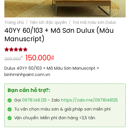
Trang chủ
/
Tiện ích đặc quyền
/
Tra mã màu sơn Dulux
40YY 60/103 + Mã Sơn Dulux (Màu
Manuscript)
5.00
1
trên 5
₫
150.000
₫
200.000
dựa trên
đánh giá
Dulux 40YY 60/103 + Mã Màu Sơn Manuscript +
binhminhpaint.com.vn
Bạn cần hỗ trợ?:
Gọi
0978.148.125
- Zalo
https://zalo.me/0978148125
Tư vấn chọn màu sơn & giải pháp sơn miễn phí
Vận chuyển: Miễn phí đơn hàng >3,5 tấn