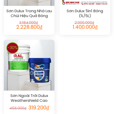
Sơn Dulux Trong Nhà Lau
Sơn Dulux 5in1 Bóng
Chùi Hiệu Quả Bóng
(1L/5L)
3.184.000
₫
2.000.000
₫
2.228.800
₫
1.400.000
₫
-30%
Sơn Ngoài Trời Dulux
Weathershield Cao
Cấp Mờ 1L
319.200
₫
456.000
₫