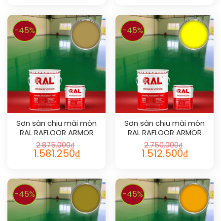
-45%
-45%
Sơn sàn chịu mài mòn
Sơn sàn chịu mài mòn
RAL RAFLOOR ARMOR
RAL RAFLOOR ARMOR
1024
1026
2.875.000
₫
2.750.000
₫
1.581.250
₫
1.512.500
₫
-45%
-45%