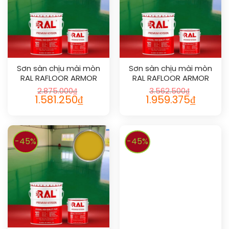
Sơn sàn chịu mài mòn
Sơn sàn chịu mài mòn
RAL RAFLOOR ARMOR
RAL RAFLOOR ARMOR
1027
1028
2.875.000
₫
3.562.500
₫
1.581.250
₫
1.959.375
₫
-45%
-45%