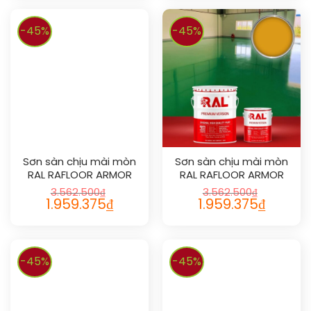
-45%
-45%
Sơn sàn chịu mài mòn
Sơn sàn chịu mài mòn
RAL RAFLOOR ARMOR
RAL RAFLOOR ARMOR
1036
1037
3.562.500
₫
3.562.500
₫
1.959.375
₫
1.959.375
₫
-45%
-45%