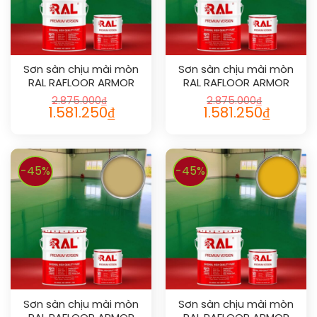
Sơn sàn chịu mài mòn
Sơn sàn chịu mài mòn
RAL RAFLOOR ARMOR
RAL RAFLOOR ARMOR
1000
1001
2.875.000
₫
2.875.000
₫
1.581.250
₫
1.581.250
₫
-45%
-45%
Sơn sàn chịu mài mòn
Sơn sàn chịu mài mòn