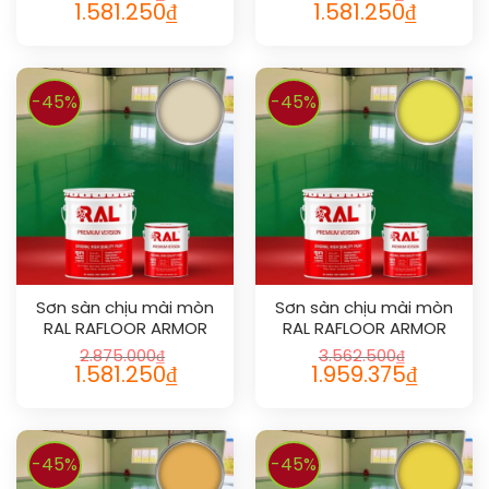
1.581.250
₫
1.581.250
₫
-45%
-45%
Sơn sàn chịu mài mòn
Sơn sàn chịu mài mòn
RAL RAFLOOR ARMOR
RAL RAFLOOR ARMOR
1015
1016
2.875.000
₫
3.562.500
₫
1.581.250
₫
1.959.375
₫
-45%
-45%