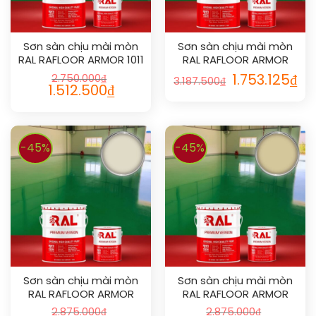
Sơn sàn chịu mài mòn
Sơn sàn chịu mài mòn
RAL RAFLOOR ARMOR 1011
RAL RAFLOOR ARMOR
1012
2.750.000
₫
1.753.125
₫
3.187.500
₫
1.512.500
₫
-45%
-45%
Sơn sàn chịu mài mòn
Sơn sàn chịu mài mòn
RAL RAFLOOR ARMOR
RAL RAFLOOR ARMOR
1013
1014
2.875.000
₫
2.875.000
₫