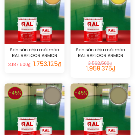
Sơn sàn chịu mài mòn
Sơn sàn chịu mài mòn
RAL RAFLOOR ARMOR
RAL RAFLOOR ARMOR
1017
1018
1.753.125
₫
3.562.500
₫
3.187.500
₫
1.959.375
₫
-45%
-45%