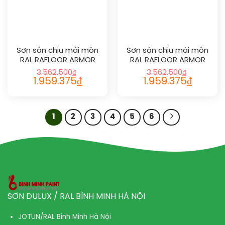
Sơn sàn chịu mài mòn
Sơn sàn chịu mài mòn
RAL RAFLOOR ARMOR
RAL RAFLOOR ARMOR
2009
2010
3.562.500
₫
3.562.500
₫
1.959.375
₫
1.959.375
₫
1
2
3
4
5
6
SƠN DULUX / RAL BÌNH MINH HÀ NỘI
JOTUN/RAL Bình Minh Hà Nội