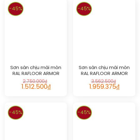
-45%
-45%
Sơn sàn chịu mài mòn
Sơn sàn chịu mài mòn
RAL RAFLOOR ARMOR
RAL RAFLOOR ARMOR
2007
2008
2.750.000
₫
3.562.500
₫
1.512.500
₫
1.959.375
₫
-45%
-45%