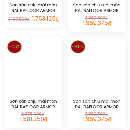
Sơn sàn chịu mài mòn
Sơn sàn chịu mài mòn
RAL RAFLOOR ARMOR
RAL RAFLOOR ARMOR
1032
1033
1.753.125
₫
3.562.500
₫
3.187.500
₫
1.959.375
₫
-45%
-45%
Sơn sàn chịu mài mòn
Sơn sàn chịu mài mòn
RAL RAFLOOR ARMOR
RAL RAFLOOR ARMOR
1034
1035
2.875.000
₫
3.562.500
₫
1.581.250
₫
1.959.375
₫