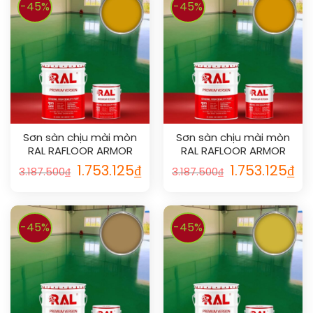
-45%
-45%
Sơn sàn chịu mài mòn
Sơn sàn chịu mài mòn
RAL RAFLOOR ARMOR
RAL RAFLOOR ARMOR
1006
1007
1.753.125
₫
1.753.125
₫
3.187.500
₫
3.187.500
₫
-45%
-45%