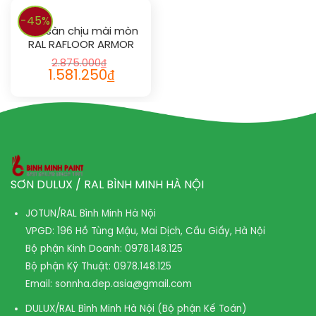
-45%
Sơn sàn chịu mài mòn
RAL RAFLOOR ARMOR
1014
2.875.000
₫
1.581.250
₫
SƠN DULUX / RAL BÌNH MINH HÀ NỘI
JOTUN/RAL Bình Minh Hà Nội
VPGD: 196 Hồ Tùng Mậu, Mai Dịch, Cầu Giấy, Hà Nội
Bộ phận Kinh Doanh:
0978.148.125
Bộ phận Kỹ Thuật:
0978.148.125
Email:
sonnha.dep.asia@gmail.com
DULUX/RAL Bình Minh Hà Nội (Bộ phận Kế Toán)