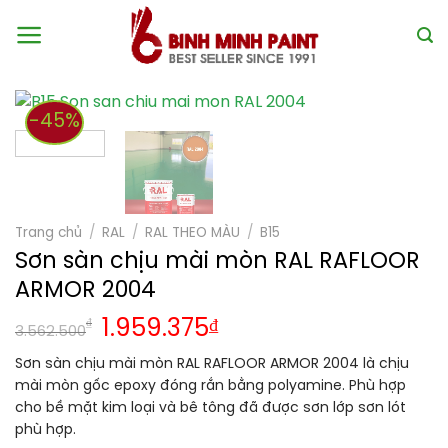
Skip
to
content
-45%
Trang chủ
/
RAL
/
RAL THEO MÀU
/
B15
Sơn sàn chịu mài mòn RAL RAFLOOR
ARMOR 2004
₫
1.959.375
₫
3.562.500
Sơn sàn chịu mài mòn RAL RAFLOOR ARMOR 2004 là chịu
mài mòn gốc epoxy đóng rắn bằng polyamine. Phù hợp
cho bề mặt kim loại và bê tông đã được sơn lớp sơn lót
phù hợp.