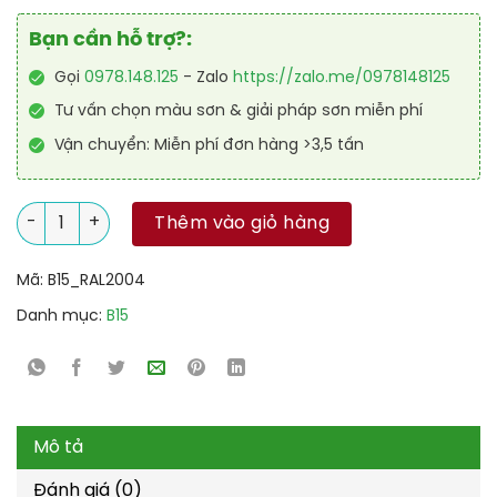
Bạn cần hỗ trợ?:
Gọi
0978.148.125
- Zalo
https://zalo.me/0978148125
Tư vấn chọn màu sơn & giải pháp sơn miễn phí
Vận chuyển: Miễn phí đơn hàng >3,5 tấn
Sơn sàn chịu mài mòn RAL RAFLOOR ARMOR 2004 số lượng
Thêm vào giỏ hàng
Mã:
B15_RAL2004
Danh mục:
B15
Mô tả
Đánh giá (0)