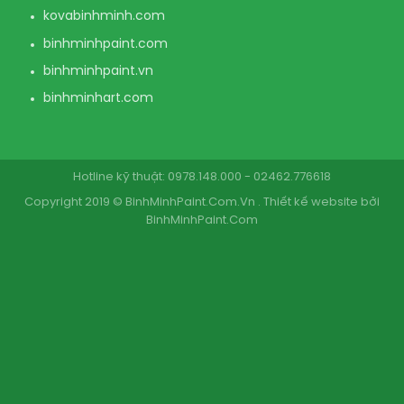
kovabinhminh.com
binhminhpaint.com
binhminhpaint.vn
binhminhart.com
Hotline kỹ thuật: 0978.148.000 - 02462.776618
Copyright 2019 © BinhMinhPaint.Com.Vn . Thiết kế website bởi
BinhMinhPaint.Com