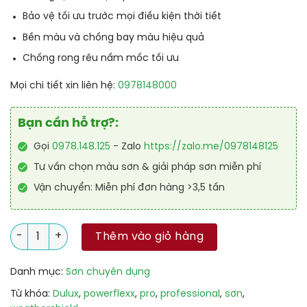
Bảo vệ tối ưu trước mọi điều kiện thời tiết
Bền màu và chống bay màu hiệu quả
Chống rong rêu nấm mốc tối ưu
Mọi chi tiết xin liên hệ:
0978148000
Bạn cần hỗ trợ?:
Gọi
0978.148.125
- Zalo
https://zalo.me/0978148125
Tư vấn chọn màu sơn & giải pháp sơn miễn phí
Vận chuyển: Miễn phí đơn hàng >3,5 tấn
Sơn Dulux Weathershield Powerflexx Flexx Pro số lượng
Thêm vào giỏ hàng
Danh mục:
Sơn chuyên dụng
Từ khóa:
Dulux
,
powerflexx
,
pro
,
professional
,
sơn
,