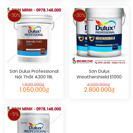
-30%
-30%
Sơn Dulux Professional
Sơn Dulux
Nội Thất A300 18L
Weathershield E1000
Pro
1.500.000
₫
4.000.000
₫
1.050.000
₫
2.800.000
₫
-5%