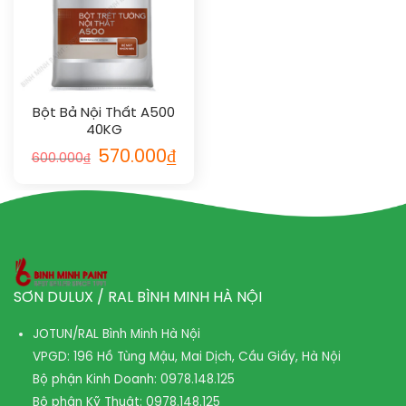
Bột Bả Nội Thất A500
40KG
570.000
₫
600.000
₫
SƠN DULUX / RAL BÌNH MINH HÀ NỘI
JOTUN/RAL Bình Minh Hà Nội
VPGD: 196 Hồ Tùng Mậu, Mai Dịch, Cầu Giấy, Hà Nội
Bộ phận Kinh Doanh:
0978.148.125
Bộ phận Kỹ Thuật:
0978.148.125