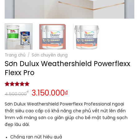
Trang chủ
/
Sơn chuyên dụng
Sơn Dulux Weathershield Powerflexx
Flexx Pro
5.00
1
trên 5
₫
3.150.000
₫
4.500.000
dựa trên
đánh giá
Sơn Dulux Weathershield Powerflexx Professional
ngoại
thất siêu cao cấp có khả năng che phủ vết nứt lên đến
1mm với màng sơn co giãn giúp cho bề mặt tường sạch
đẹp lâu dài.
Chống rạn nứt hiệu quả