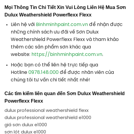
Mọi Thông Tin Chi Tiết Xin Vui Lòng Liên Hệ Mua Sơn
Dulux Weathershield Powerflexx Flexx
Liên hệ với
Binhminhpaint.com.vn
để nhận được
những chính sách ưu đãi về Sơn Dulux
Weathershield Powerflexx Flexx và tham khảo
thêm các sản phẩm sơn khác qua
website:
https://binhminhpaint.com.vn
.
Hoặc bạn có thể liên hệ trực tiếp qua
Hotline
0978.148.000
để được nhân viên của
chúng tôi tư vấn chi tiết nhất nhé!
Các tìm kiếm liên quan đến
Sơn Dulux Weathershield
Powerflexx Flexx
dulux professional weathershield flexx
dulux professional weathershield e1000
giá sơn dulux e1000
sơn lót dulux e1000