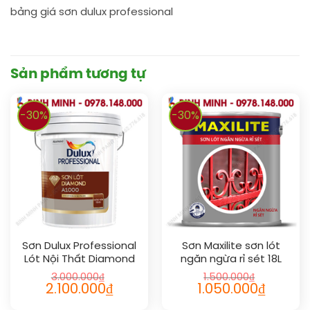
bảng giá sơn dulux professional
Sản phẩm tương tự
-30%
-30%
Sơn Dulux Professional
Sơn Maxilite sơn lót
Lót Nội Thất Diamond
ngăn ngừa rỉ sét 18L
A1000 18L
3.000.000
₫
1.500.000
₫
2.100.000
₫
1.050.000
₫