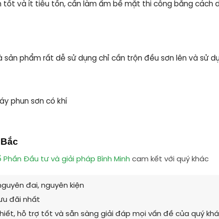
 và ít tiêu tốn, cần làm ẩm bề mặt thi công bằng cách dùng
 sản phẩm rất dễ sử dụng chỉ cần trộn đều sơn lên và sử d
máy phun sơn có khí
 Bắc
 Phần Đầu tư và giải pháp Bình Minh
cam kết với quý khác
guyên đai, nguyên kiện
ưu đãi nhất
hiết, hỗ trợ tốt và sẵn sàng giải đáp mọi vấn đề của quý kh