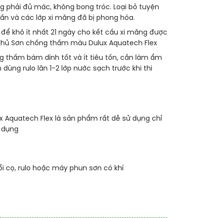
ng phải đủ mác, không bong tróc. Loại bỏ tuyện
hấn và các lớp xi măng đã bị phong hóa.
 để khô ít nhất 21 ngày cho kết cấu xi măng được
 phủ
Sơn chống thấm màu Dulux Aquatech Flex
thấm bám dính tốt và ít tiêu tốn, cần làm ẩm
dùng rulo lăn 1-2 lớp nước sạch trước khi thi
Aquatech Flex là sản phẩm rất dễ sử dụng chỉ
ử dụng
i cọ, rulo hoặc máy phun sơn có khí