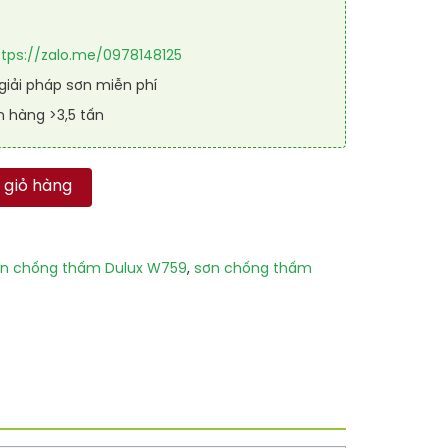
ttps://zalo.me/0978148125
iải pháp sơn miễn phí
n hàng >3,5 tấn
W759 số lượng
 giỏ hàng
n chống thấm Dulux W759
,
sơn chống thấm