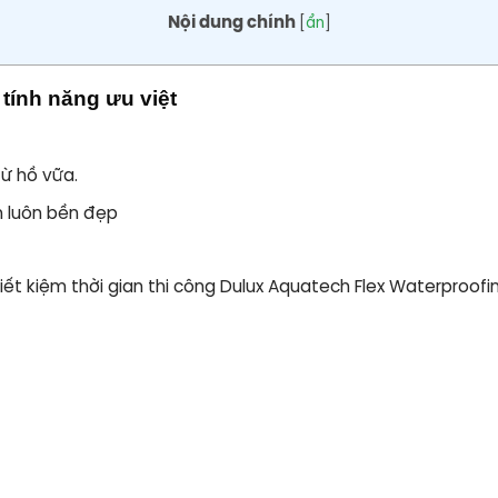
Nội dung chính
[
ẩn
]
tính năng ưu việt
ừ hồ vữa.
 luôn bền đẹp
ết kiệm thời gian thi công Dulux Aquatech Flex Waterproof