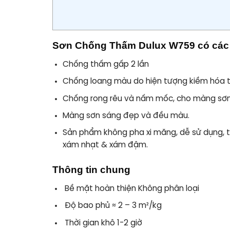
Sơn Chống Thấm Dulux W759 có các 
Chống thấm gấp 2 lần
Chống loang màu do hiện tượng kiềm hóa t
Chống rong rêu và nấm mốc, cho màng sơn
Màng sơn sáng đẹp và đều màu.
Sản phẩm không pha xi măng, dễ sử dụng, ti
xám nhạt & xám đậm.
Thông tin chung
Bề mặt hoàn thiện
Không phân loại
Độ bao phủ
≈ 2 – 3 m²/kg
Thời gian khô
1-2 giờ