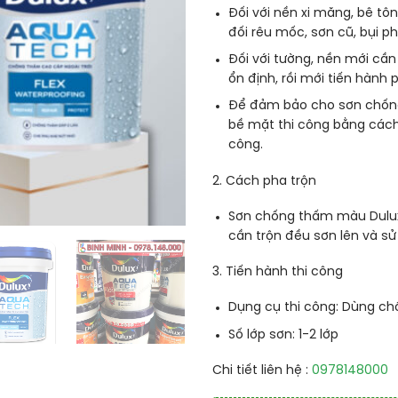
Đối với nền xi măng, bê tô
đối rêu mốc, sơn cũ, bụi p
Đối với tường, nền mới cần
ổn định, rồi mới tiến hành
Để đảm bảo cho sơn chống 
bề mặt thi công bằng cách 
công
.
2. Cách pha trộn
Sơn chống thấm màu Dulux 
cần trộn đều sơn lên và s
3. Tiến hành thi công
Dụng cụ thi công: Dùng chổ
Số lớp sơn: 1-2 lớp
Chi tiết liên hệ :
0978148000