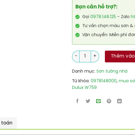
Bạn cần hỗ trợ?:
Gọi
0978.148.125
- Zalo
h
Tư vấn chọn màu sơn & g
Vận chuyển: Miễn phí đơ
Mua Sơn Chống Thấm Dulux 
Thêm vào
Danh mục:
Sơn tường nhà
Từ khóa:
0978148000
,
mua sơ
Dulux W759
 toán