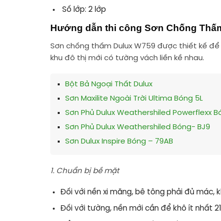
Số lớp:
2 lớp
Hướng dẫn thi công Sơn Chống Thấ
Sơn chống thấm Dulux W759 được thiết kế để 
khu đô thị mới có tường vách liền kề nhau.
Bột Bả Ngoại Thất Dulux
Sơn Maxilite Ngoài Trời Ultima Bóng 5L
Sơn Phủ Dulux Weathershiled Powerflexx 
Sơn Phủ Dulux Weathershiled Bóng- BJ9
Sơn Dulux Inspire Bóng – 79AB
1. Chuẩn bị bề mặt
Đối với nền xi măng, bê tông phải đủ mác, k
Đối với tường, nền mới cần để khô ít nhất 2