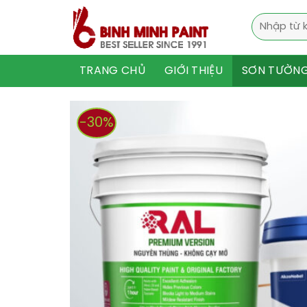
Skip
Tìm
to
kiếm:
content
TRANG CHỦ
GIỚI THIỆU
SƠN TƯỜN
-30%