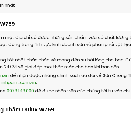
ín nhất
 W759
m một địa chỉ có được những sản phẩm vừa có chất lượng tốt
oạt động trong lĩnh vực kinh doanh sơn và phân phối vật liệu 
ng tốt nhất chắc chắn sẽ mang đến sự hài lòng cho bạn. Cùn
ạn 24/24 sẽ giải đáp mọi thắc mắc cho bạn khi bạn cần.
om.vn
để nhận được những chính sách ưu đãi về Sơn Chống 
minhpaint.com.vn
.
ine
0978.148.000
để được nhân viên của chúng tôi tư vấn chi 
g Thấm Dulux W759