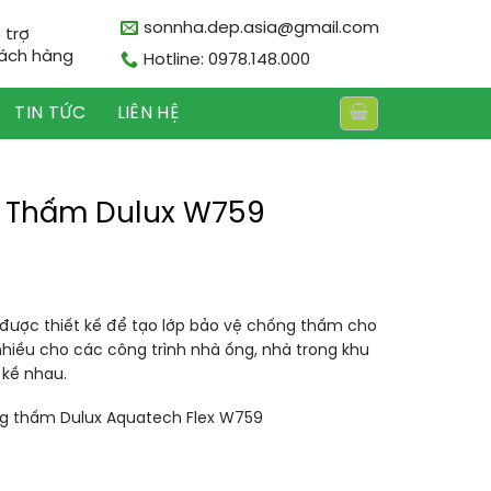
sonnha.dep.asia@gmail.com
 trợ
ách hàng
Hotline: 0978.148.000
TIN TỨC
LIÊN HỆ
 Thấm Dulux W759
ược thiết kế để tạo lớp bảo vệ chống thấm cho
hiều cho các công trình nhà ống, nhà trong khu
 kề nhau.
ng thấm Dulux Aquatech Flex W759