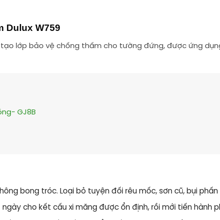
m Dulux W759
tạo lớp bảo vệ chống thấm cho tường đứng, được ứng dụng 
Bóng- GJ8B
hông bong tróc. Loại bỏ tuyện đối rêu mốc, sơn cũ, bụi phấn
1 ngày cho kết cấu xi măng được ổn định, rồi mới tiến hành 