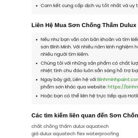
Cam kết cung cấp dịch vụ tốt nhất và uy t
Liên Hệ Mua Sơn Chống Thấm Dulux
Nếu như bạn vẫn còn băn khoăn và tìm kiế
sơn Bình Minh. Với nhiều năm kinh nghiệm h
nhiều người tìm kiếm.
Chúng tôi với những sản phẩm có chất lượ
nhiệt tình chu đáo luôn sẵn sàng hỗ trợ b
Ngay bây giờ, Liên hệ với
Binhminhpaint.c
phẩm sơn khác qua website:
https://binh
Hoặc bạn có thể liên hệ trực tiếp qua Hotl
Các tìm kiếm liên quan đến
Sơn Chốn
chất chống thấm dulux aquatech
giá dulux aquatech flex waterproofing