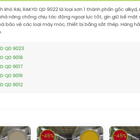
 khô RAL RAKYD QD 9022 là loại sơn 1 thành phần gốc alkyd, 
khả năng chống chịu tác động ngoại lực tốt, gìn giữ bề mặt
và bảo vệ các loại máy móc, thiết bị bằng sắt thép. Hàng hả
.
YD QD 9023
YD QD 9018
YD QD 9017
YD QD 9016
YD QD 9012
-45%
-45%