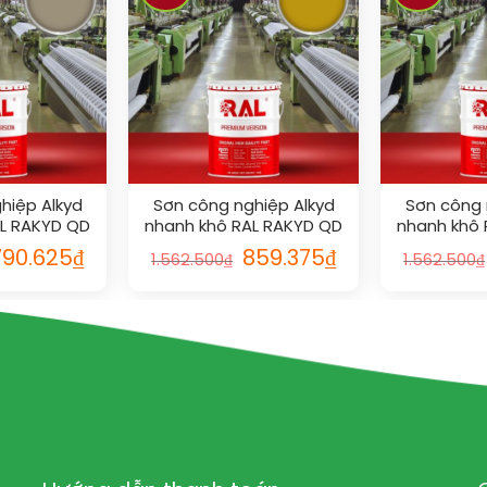
hiệp Alkyd
Sơn công nghiệp Alkyd
Sơn công 
AL RAKYD QD
nhanh khô RAL RAKYD QD
nhanh khô 
9
1005
790.625
₫
859.375
₫
1.562.500
₫
1.562.500
₫