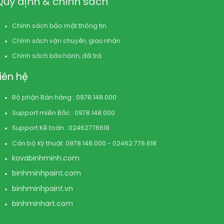
Quy định & chính sách
Chính sách bảo mật thông tin
Chính sách vận chuyển, giao nhận
Chính sách bảo hành, đổi trả
Liên hệ
Bộ phận Bán hàng : 0978.148.000
Support miền Bắc : 0978.148.000
Support Kế toán : 02462776618
Cán bộ Kỹ thuật: 0978.148.000 - 02462.776.618
kovabinhminh.com
binhminhpaint.com
binhminhpaint.vn
binhminhart.com