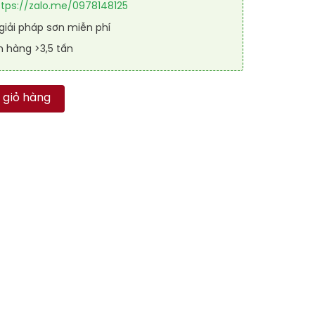
ttps://zalo.me/0978148125
iải pháp sơn miễn phí
n hàng >3,5 tấn
 khô RAL RAKYD QD 9022 số lượng
 giỏ hàng