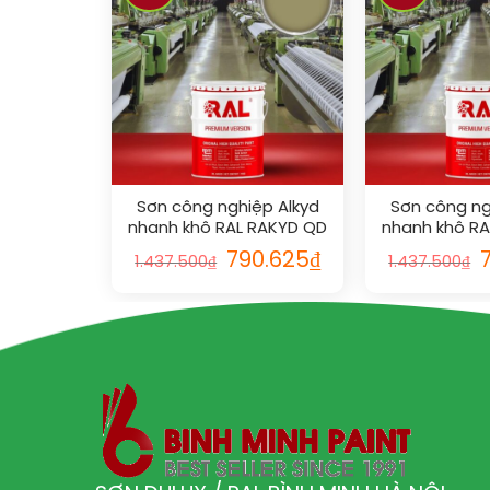
Sơn công nghiệp Alkyd
Sơn công ng
nhanh khô RAL RAKYD QD
nhanh khô R
1020
101
790.625
₫
1.437.500
₫
1.437.500
₫