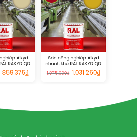
nghiệp Alkyd
Sơn công nghiệp Alkyd
RAL RAKYD QD
nhanh khô RAL RAKYD QD
1014
1032
859.375
₫
1.031.250
₫
1.875.000
₫