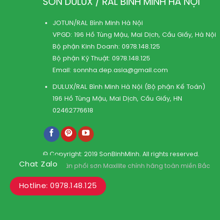
SƠN DULUX / RAL BÌNH MINH HÀ NỘI
JOTUN/RAL Bình Minh Hà Nội
VPGD: 196 Hồ Tùng Mậu, Mai Dịch, Cầu Giấy, Hà Nội
Bộ phận Kinh Doanh:
0978.148.125
Bộ phận Kỹ Thuật:
0978.148.125
Email:
sonnha.dep.asia@gmail.com
DULUX/RAL Bình Minh Hà Nội (Bộ phận Kế Toán)
196 Hồ Tùng Mậu, Mai Dịch, Cầu Giấy, HN
02462776618
© Copyright: 2019 SonBinhMinh. All rights reserved.
Chat Zalo
Kho phân phối sơn Maxilite chính hãng toàn miền Bắc
Hotline: 0978.148.125