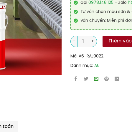
Gọi
0978.148.125
- Zalo
h
Tư vấn chọn màu sơn & g
Vận chuyển: Miễn phí đơ
Sơn công nghiệp Alkyd nhanh
Thêm vào
Mã:
A6_RAL9022
Danh mục:
A6
h toán