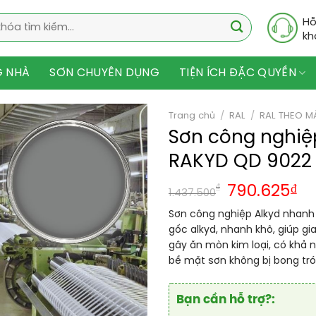
Hỗ
kh
G NHÀ
SƠN CHUYÊN DỤNG
TIỆN ÍCH ĐẶC QUYỀN
Trang chủ
/
RAL
/
RAL THEO M
Sơn công nghiệ
RAKYD QD 9022
₫
790.625
₫
1.437.500
Sơn công nghiệp Alkyd nhanh 
gốc alkyd, nhanh khô, giúp g
gây ăn mòn kim loại, có khả n
bề mặt sơn không bị bong tró
Bạn cần hỗ trợ?: