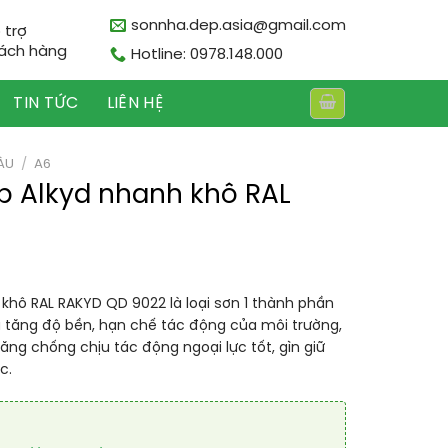
sonnha.dep.asia@gmail.com
 trợ
ách hàng
Hotline: 0978.148.000
TIN TỨC
LIÊN HỆ
ÀU
/
A6
p Alkyd nhanh khô RAL
khô RAL RAKYD QD 9022 là loại sơn 1 thành phần
ia tăng độ bền, hạn chế tác động của môi trường,
ăng chống chịu tác động ngoại lực tốt, gìn giữ
c.