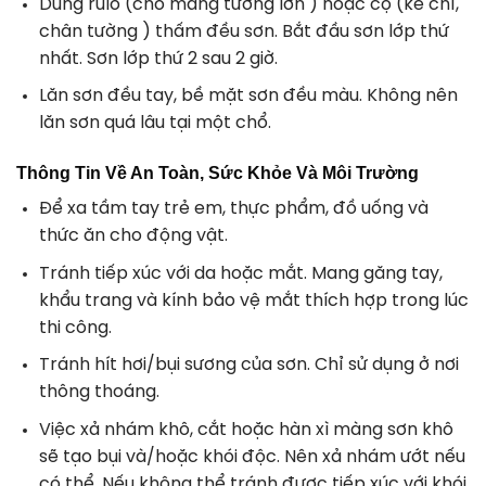
Dùng rulo (cho mảng tường lớn ) hoặc cọ (kẻ chỉ,
chân tường ) thấm đều sơn. Bắt đầu sơn lớp thứ
nhất. Sơn lớp thứ 2 sau 2 giờ.
Lăn sơn đều tay, bề mặt sơn đều màu. Không nên
lăn sơn quá lâu tại một chổ.
Thông Tin Về An Toàn, Sức Khỏe Và Môi Trường
Để xa tầm tay trẻ em, thực phẩm, đồ uống và
thức ăn cho động vật.
Tránh tiếp xúc với da hoặc mắt. Mang găng tay,
khẩu trang và kính bảo vệ mắt thích hợp trong lúc
thi công.
Tránh hít hơi/bụi sương của sơn. Chỉ sử dụng ở nơi
thông thoáng.
Việc xả nhám khô, cắt hoặc hàn xì màng sơn khô
sẽ tạo bụi và/hoặc khói độc. Nên xả nhám ướt nếu
có thể. Nếu không thể tránh được tiếp xúc với khói