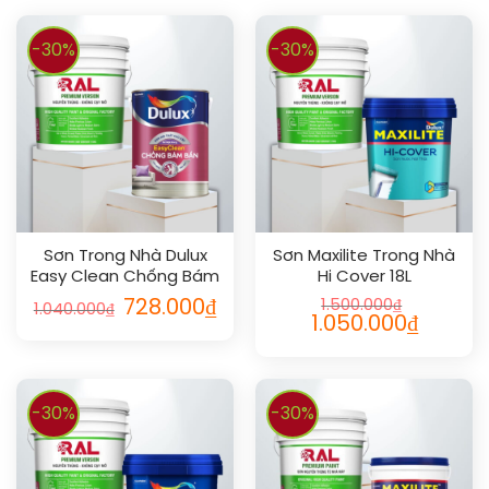
-30%
-30%
Sơn Trong Nhà Dulux
Sơn Maxilite Trong Nhà
Easy Clean Chống Bám
Hi Cover 18L
Bẩn Bóng 5L
728.000
₫
1.500.000
₫
1.040.000
₫
1.050.000
₫
-30%
-30%