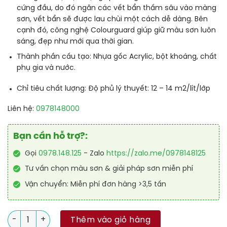
cứng đầu, do đó ngăn các vết bẩn thấm sâu vào màng
sơn, vết bẩn sẽ được lau chùi một cách dễ dàng. Bên
cạnh đó, công nghệ Colourguard giúp giữ màu sơn luôn
sáng, đẹp như mới qua thời gian.
Thành phần cấu tạo:
Nhựa gốc Acrylic, bột khoáng, chất
phụ gia và nước.
Chỉ tiêu chất lượng:
Độ phủ lý thuyết: 12 – 14 m2/lít/lớp
Liên hệ:
0978148000
Bạn cần hỗ trợ?:
Gọi
0978.148.125
- Zalo
https://zalo.me/0978148125
Tư vấn chọn màu sơn & giải pháp sơn miễn phí
Vận chuyển: Miễn phí đơn hàng >3,5 tấn
Sơn Dulux Easy Clean Lau Chùi Vượt Bậc Bóng Mờ Cao Cấp s
Thêm vào giỏ hàng