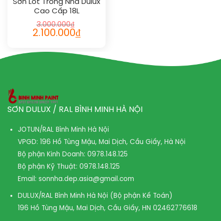
Sơn Lót Trong Nhà Dulux
Cao Cấp 18L
3.000.000
₫
2.100.000
₫
SƠN DULUX / RAL BÌNH MINH HÀ NỘI
JOTUN/RAL Bình Minh Hà Nội
VPGD: 196 Hồ Tùng Mậu, Mai Dịch, Cầu Giấy, Hà Nội
Bộ phận Kinh Doanh:
0978.148.125
Bộ phận Kỹ Thuật:
0978.148.125
Email:
sonnha.dep.asia@gmail.com
DULUX/RAL Bình Minh Hà Nội (Bộ phận Kế Toán)
196 Hồ Tùng Mậu, Mai Dịch, Cầu Giấy, HN
02462776618