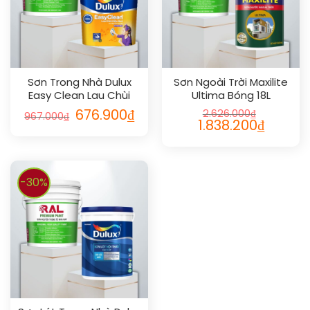
Sơn Trong Nhà Dulux
Sơn Ngoài Trời Maxilite
Easy Clean Lau Chùi
Ultima Bóng 18L
Vượt Bậc Bóng 5L
676.900
₫
2.626.000
₫
967.000
₫
1.838.200
₫
-30%