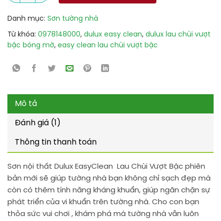
Danh mục:
Sơn tường nhà
Từ khóa:
0978148000
,
dulux easy clean
,
dulux lau chùi vượt
bậc bóng mờ
,
easy clean lau chùi vượt bậc
Mô tả
Đánh giá (1)
Thông tin thanh toán
Sơn nội thất Dulux EasyClean Lau Chùi Vượt Bậc phiên
bản mới sẽ giúp tường nhà bạn không chỉ sạch đẹp mà
còn có thêm tính năng kháng khuẩn, giúp ngăn chặn sự
phát triển của vi khuẩn trên tường nhà. Cho con bạn
thỏa sức vui chơi , khám phá mà tường nhà vẫn luôn