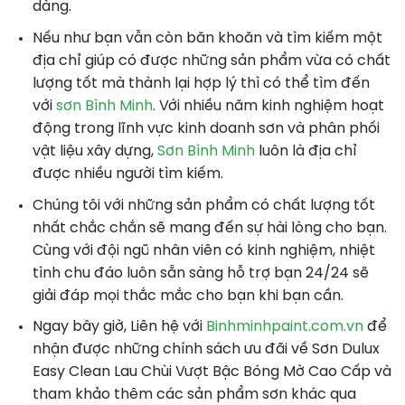
dàng.
Nếu như bạn vẫn còn băn khoăn và tìm kiếm một
địa chỉ giúp có được những sản phẩm vừa có chất
lượng tốt mà thành lại hợp lý thì có thể tìm đến
với
sơn Bình Minh
. Với nhiều năm kinh nghiệm hoạt
động trong lĩnh vực kinh doanh sơn và phân phối
vật liệu xây dựng,
Sơn Bình Minh
luôn là địa chỉ
được nhiều người tìm kiếm.
Chúng tôi với những sản phẩm có chất lượng tốt
nhất chắc chắn sẽ mang đến sự hài lòng cho bạn.
Cùng với đội ngũ nhân viên có kinh nghiệm, nhiệt
tình chu đáo luôn sẵn sàng hỗ trợ bạn 24/24 sẽ
giải đáp mọi thắc mắc cho bạn khi bạn cần.
Ngay bây giờ, Liên hệ với
Binhminhpaint.com.vn
để
nhận được những chính sách ưu đãi về Sơn Dulux
Easy Clean Lau Chùi Vượt Bậc Bóng Mờ Cao Cấp và
tham khảo thêm các sản phẩm sơn khác qua