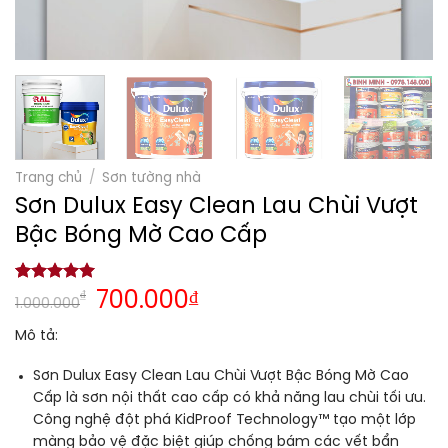
Trang chủ
/
Sơn tường nhà
Sơn Dulux Easy Clean Lau Chùi Vượt
Bậc Bóng Mờ Cao Cấp
5.00
1
trên 5
₫
700.000
₫
1.000.000
dựa trên
đánh giá
Mô tả:
Sơn Dulux Easy Clean Lau Chùi Vượt Bậc Bóng Mờ Cao
Cấp là sơn nội thất cao cấp có khả năng lau chùi tối ưu.
Công nghệ đột phá KidProof Technology™ tạo một lớp
màng bảo vệ đặc biệt giúp chống bám các vết bẩn