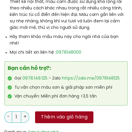
Thiết kế nội thất, màu cam được sử dụng khá rộng rãi
theo nhiều cách khác nhau trong rất nhiều công trình,
kiến trúc từ cổ điển đến hiện đại. Màu cam gắn liền với
sự nhẹ nhàng, không khí vui tươi và luôn đem lại cảm
giác mới mẻ, thú vị cho người sử dụng.
Hãy tham khảo mẫu màu này cho ngôi nhà của bạn
nhé!
0978148000
Mọi chi tiết xin liên hệ :
Bạn cần hỗ trợ?:
Gọi
0978.148.125
- Zalo
https://zalo.me/0978148125
Tư vấn chọn màu sơn & giải pháp sơn miễn phí
Vận chuyển: Miễn phí đơn hàng >3,5 tấn
Sơn Dulux Insipre Nội Thất – Mã Màu Cam Đậm 90YR 57/293 
Thêm vào giỏ hàng