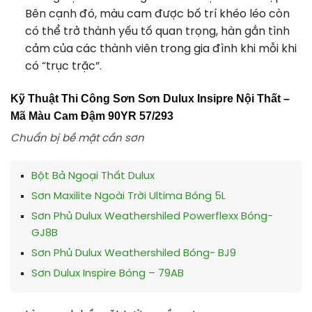
Bên cạnh đó, màu cam được bố trí khéo léo còn
có thể trở thành yếu tố quan trọng, hàn gắn tình
cảm của các thành viên trong gia đình khi mỗi khi
có “trục trặc”.
Kỹ Thuật Thi Công Sơn Sơn Dulux Insipre Nội Thất –
Mã Màu Cam Đậm 90YR 57/293
Chuẩn bị bề mặt cần sơn
Bột Bả Ngoại Thất Dulux
Sơn Maxilite Ngoài Trời Ultima Bóng 5L
Sơn Phủ Dulux Weathershiled Powerflexx Bóng-
GJ8B
Sơn Phủ Dulux Weathershiled Bóng- BJ9
Sơn Dulux Inspire Bóng – 79AB