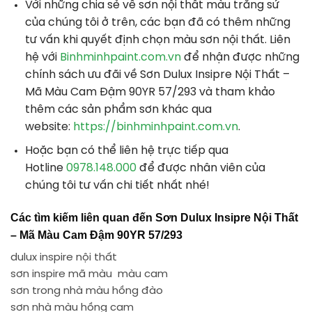
Với những chia sẻ về sơn nội thất màu trắng sứ
của chúng tôi ở trên, các bạn đã có thêm những
tư vấn khi quyết định chọn màu sơn nội thất. Liên
hệ với
Binhminhpaint.com.vn
để nhận được những
chính sách ưu đãi về Sơn Dulux Insipre Nội Thất –
Mã Màu Cam Đậm 90YR 57/293 và tham khảo
thêm các sản phẩm sơn khác qua
website:
https://binhminhpaint.com.vn
.
Hoặc bạn có thể liên hệ trực tiếp qua
Hotline
0978.148.000
để được nhân viên của
chúng tôi tư vấn chi tiết nhất nhé!
Các tìm kiếm liên quan đến
Sơn Dulux Insipre Nội Thất
– Mã Màu Cam Đậm 90YR 57/293
dulux inspire nội thất
sơn inspire mã màu màu cam
sơn trong nhà màu hồng đào
sơn nhà màu hồng cam