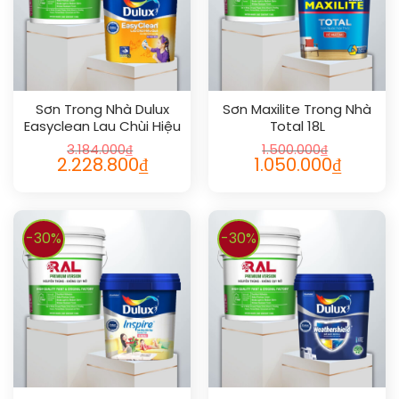
Sơn Trong Nhà Dulux
Sơn Maxilite Trong Nhà
Easyclean Lau Chùi Hiệu
Total 18L
Quả Bóng 18L
3.184.000
₫
1.500.000
₫
2.228.800
₫
1.050.000
₫
-30%
-30%