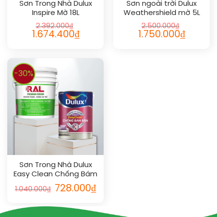
Sơn Trong Nhà Dulux
Sơn ngoài trời Dulux
Inspire Mờ 18L
Weathershield mờ 5L
2.392.000
₫
2.500.000
₫
1.674.400
₫
1.750.000
₫
-30%
Sơn Trong Nhà Dulux
Easy Clean Chống Bám
Bẩn Bóng 5L
728.000
₫
1.040.000
₫