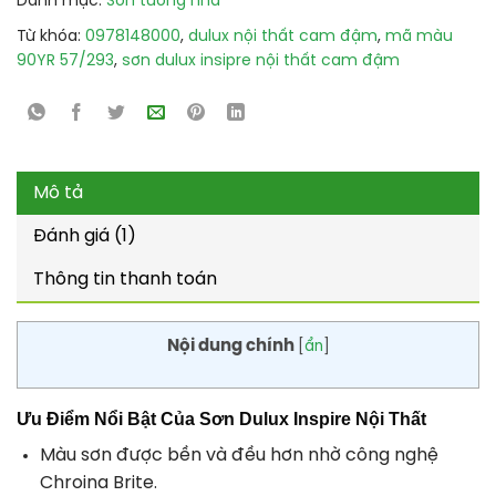
Danh mục:
Sơn tường nhà
Từ khóa:
0978148000
,
dulux nội thất cam đậm
,
mã màu
90YR 57/293
,
sơn dulux insipre nội thất cam đậm
Mô tả
Đánh giá (1)
Thông tin thanh toán
Nội dung chính
[
ẩn
]
Ưu Điểm Nổi Bật Của Sơn Dulux Inspire Nội Thất
Màu sơn được bền và đều hơn nhờ công nghệ
Chroina Brite.