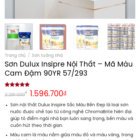
Trang chủ
/
Sơn tường nhà
Sơn Dulux Insipre Nội Thất – Mã Màu
Cam Đậm 90YR 57/293
5.00
1
trên 5
₫
1.596.700
₫
2.281.000
dựa trên
đánh giá
Sơn nội thất Dulux Inspire Sắc Màu Bền Đẹp
là loại sơn
nước được chế tạo từ công nghệ ChromaBrite hiên đại
giúp tô điểm ngôi nhà bạn luôn sang trọng, bền màu và
cuốn hút theo thời gian.
Màu cam là màu nằm giữa màu đỏ và màu vàng, trong