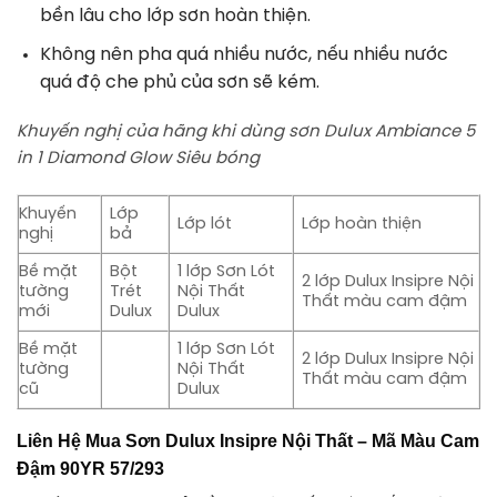
bền lâu cho lớp sơn hoàn thiện.
Không nên pha quá nhiều nước, nếu nhiều nước
quá độ che phủ của sơn sẽ kém.
Khuyến nghị của hãng khi dùng sơn Dulux Ambiance 5
in 1 Diamond Glow Siêu bóng
Khuyến
Lớp
Lớp lót
Lớp hoàn thiện
nghị
bả
Bề mặt
Bột
1 lớp Sơn Lót
2 lớp Dulux Insipre Nội
tường
Trét
Nội Thất
Thất màu cam đậm
mới
Dulux
Dulux
Bề mặt
1 lớp Sơn Lót
2 lớp Dulux Insipre Nội
tường
Nội Thất
Thất màu cam đậm
cũ
Dulux
Liên Hệ Mua
Sơn Dulux Insipre Nội Thất – Mã Màu Cam
Đậm 90YR 57/293