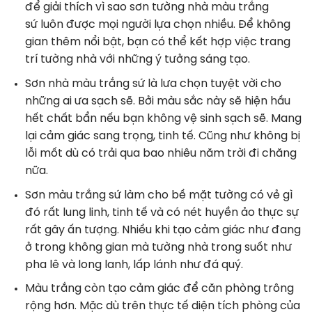
để giải thích vì sao
sơn tường nhà màu trắng
sứ
luôn được mọi người lựa chọn nhiều. Để không
gian thêm nổi bật, bạn có thể kết hợp việc trang
trí tường nhà với những ý tưởng sáng tạo.
Sơn nhà màu trắng sứ là lưa chọn tuyệt vời cho
những ai ưa sạch sẽ. Bởi màu sắc này sẽ hiện hầu
hết chất bẩn nếu bạn không vệ sinh sạch sẽ. Mang
lại cảm giác sang trọng, tinh tế. Cũng như không bị
lỗi mốt dù có trải qua bao nhiêu năm trời đi chăng
nữa.
Sơn màu trắng sứ làm cho bề mặt tường có vẻ gì
đó rất lung linh, tinh tế và có nét huyền ảo thực sự
rất gây ấn tượng. Nhiều khi tạo cảm giác như đang
ở trong không gian mà tường nhà trong suốt như
pha lê và long lanh, lấp lánh như đá quý.
Màu trắng còn tạo cảm giác để căn phòng trông
rộng hơn. Mặc dù trên thực tế diện tích phòng của