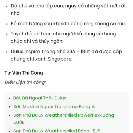
Độ phủ và che lấp cao, ngay cả những vết nứt rất
nhỏ.
Bề mặt tường sau khi sơn bóng mịn, không có mùi.
Tuyệt đối an toàn cho người sử dụng vì không
chứa chì và thủy ngân.
Dulux Inspire Trong Nhà 39A – 18Lit đã được cấp
chứng chỉ xanh Singapore.
Tư Vấn Thi Công
Điều kiện thi công:
Bột Bả Ngoại Thất Dulux
Sơn Maxilite Ngoài Trời Ultima Bóng 5L
Sơn Phủ Dulux Weathershiled Powerflexx Bóng-
GJ8B
Sơn Phủ Dulux Weathershiled Bóng- BJ9