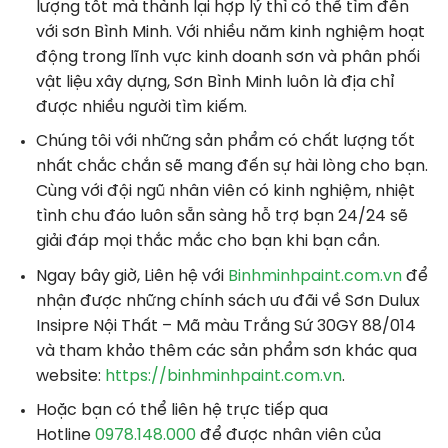
lượng tốt mà thành lại hợp lý thì có thể tìm đến
với sơn Bình Minh. Với nhiều năm kinh nghiệm hoạt
động trong lĩnh vực kinh doanh sơn và phân phối
vật liệu xây dựng, Sơn Bình Minh luôn là địa chỉ
được nhiều người tìm kiếm.
Chúng tôi với những sản phẩm có chất lượng tốt
nhất chắc chắn sẽ mang đến sự hài lòng cho bạn.
Cùng với đội ngũ nhân viên có kinh nghiệm, nhiệt
tình chu đáo luôn sẵn sàng hỗ trợ bạn 24/24 sẽ
giải đáp mọi thắc mắc cho bạn khi bạn cần.
Ngay bây giờ, Liên hệ với
Binhminhpaint.com.vn
để
nhận được những chính sách ưu đãi về Sơn Dulux
Insipre Nội Thất – Mã màu Trắng Sứ 30GY 88/014
và tham khảo thêm các sản phẩm sơn khác qua
website:
https://binhminhpaint.com.vn
.
Hoặc bạn có thể liên hệ trực tiếp qua
Hotline
0978.148.000
để được nhân viên của