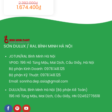
2.392.000
₫
1.674.400
₫
SƠN DULUX / RAL BÌNH MINH HÀ NỘI
JOTUN/RAL Bình Minh Hà Nội
VPGD: 196 Hồ Tùng Mậu, Mai Dịch, Cầu Giấy, Hà Nội
Bộ phận Kinh Doanh:
0978.148.125
Bộ phận Kỹ Thuật:
0978.148.125
Email:
sonnha.dep.asia@gmail.com
DULUX/RAL Bình Minh Hà Nội (Bộ phận Kế Toán)
196 Hồ Tùng Mậu, Mai Dịch, Cầu Giấy, HN
02462776618