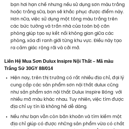
bạn hơi hạn chế nhưng nếu sử dụng sơn màu trắng
hoặc trắng sữa, bạn sẽ khắc phục được điểm này.
Hơn nữa, việc sử dụng một tông màu trắng trên
các bức tường và trần nhà của toàn bộ căn
phòng giúp tạo sự kết nối không gian giữa các
phòng, xóa đi ranh giới từng khu vực. Điều này tạo
ra cảm giác rộng rãi và cởi mở.
Liên Hệ Mua Sơn Dulux Insipre Nội Thất – Mã màu
Trắng Sứ 30GY 88/014
Hiện nay, trên thị trường có rất nhiều địa chỉ, đại lý
cung cấp các sản phẩm
sơn nội thất dulux
cũng
như sản phẩm
sơn nội thất Dulux Inspire Bóng với
nhiều mã màu khác nhau.
Tuy nhiên, việc tìm được
địa chỉ uy tín là không hề dễ dàng.
Nếu như bạn vẫn còn băn khoăn và tìm kiếm một
địa chỉ giúp có được những sản phẩm vừa có chất