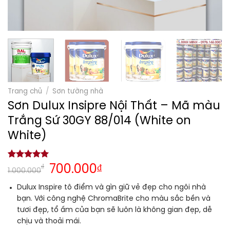
Trang chủ
/
Sơn tường nhà
Sơn Dulux Insipre Nội Thất – Mã màu
Trắng Sứ 30GY 88/014 (White on
White)
5.00
1
trên 5
₫
700.000
₫
1.000.000
dựa trên
đánh giá
Dulux Inspire tô điểm và gìn giữ vẻ đẹp cho ngôi nhà
bạn. Với công nghệ ChromaBrite cho màu sắc bền và
tươi đẹp, tổ ấm của bạn sẽ luôn là không gian đẹp, dễ
chịu và thoải mái.