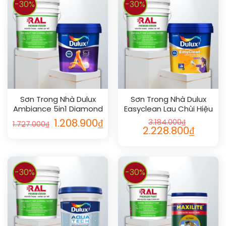
-30%
-30%
Sơn Trong Nhà Dulux
Sơn Trong Nhà Dulux
Ambiance 5in1 Diamond
Easyclean Lau Chùi Hiệu
Glow Siêu Cao Cấp 5L
Quả Bóng 18L
1.208.900
₫
3.184.000
₫
1.727.000
₫
2.228.800
₫
-30%
-30%