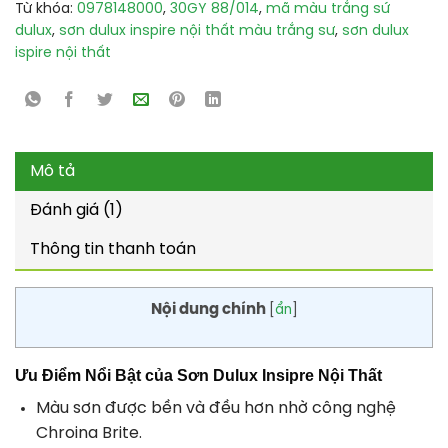
Từ khóa:
0978148000
,
30GY 88/014
,
mã màu trắng sứ
dulux
,
sơn dulux inspire nội thất màu trắng sư
,
sơn dulux
ispire nội thất
Mô tả
Đánh giá (1)
Thông tin thanh toán
Nội dung chính
[
ẩn
]
Ưu Điểm Nổi Bật của Sơn Dulux Insipre Nội Thất
Màu sơn được bền và đều hơn nhờ công nghệ
Chroina Brite.