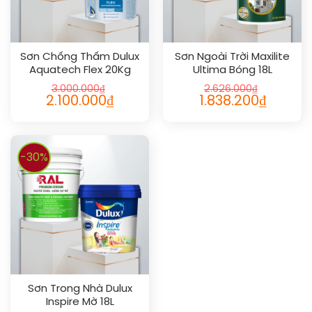
Sơn Chống Thấm Dulux
Sơn Ngoài Trời Maxilite
Aquatech Flex 20Kg
Ultima Bóng 18L
3.000.000
₫
2.626.000
₫
2.100.000
₫
1.838.200
₫
-30%
Sơn Trong Nhà Dulux
Inspire Mờ 18L