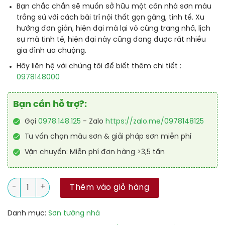
Bạn chắc chắn sẽ muốn sở hữu một căn nhà sơn màu
trắng sứ với cách bài trí nội thất gọn gàng, tinh tế. Xu
hướng đơn giản, hiện đại mà lại vô cùng trang nhã, lịch
sự mà tinh tế, hiện đại này cũng đang được rất nhiều
gia đình ưa chuộng.
Hãy liên hệ với chúng tôi để biết thêm chi tiết :
0978148000
Bạn cần hỗ trợ?:
Gọi
0978.148.125
- Zalo
https://zalo.me/0978148125
Tư vấn chọn màu sơn & giải pháp sơn miễn phí
Vận chuyển: Miễn phí đơn hàng >3,5 tấn
Sơn Dulux Insipre Nội Thất - Mã màu Trắng Sứ 30GY 88/014 (
Thêm vào giỏ hàng
Danh mục:
Sơn tường nhà