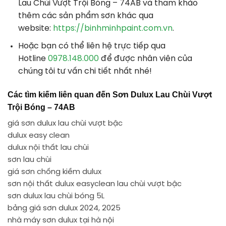
Lau Chùi Vượt Trội Bóng – 74AB và tham khảo
thêm các sản phẩm sơn khác qua
website:
https://binhminhpaint.com.vn
.
Hoặc bạn có thể liên hệ trực tiếp qua
Hotline
0978.148.000
để được nhân viên của
chúng tôi tư vấn chi tiết nhất nhé!
Các tìm kiếm liên quan đến Sơn Dulux Lau Chùi Vượt
Trội Bóng – 74AB
giá sơn dulux lau chùi vượt bậc
dulux easy clean
dulux nội thất lau chùi
sơn lau chùi
giá sơn chống kiềm dulux
sơn nội thất dulux easyclean lau chùi vượt bậc
sơn dulux lau chùi bóng 5L
bảng giá sơn dulux 2024, 2025
nhà máy sơn dulux tại hà nội