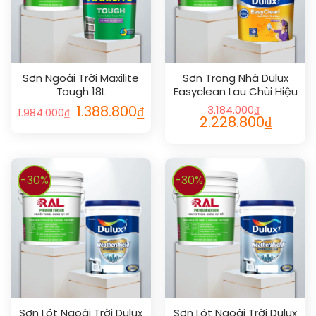
Sơn Ngoài Trời Maxilite
Sơn Trong Nhà Dulux
Tough 18L
Easyclean Lau Chùi Hiệu
Quả Bóng 18L
1.388.800
₫
3.184.000
₫
1.984.000
₫
2.228.800
₫
-30%
-30%
Sơn Lót Ngoài Trời Dulux
Sơn Lót Ngoài Trời Dulux