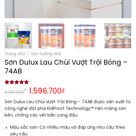
Trang chủ
/
Sơn tường nhà
Sơn Dulux Lau Chùi Vượt Trội Bóng –
74AB
5.00
1
trên 5
₫
1.596.700
₫
2.281.000
dựa trên
đánh giá
Sơn Dulux Lau Chùi Vượt Trội Bóng – 74AB được sản xuất từ
công nghệ đột phá KidProof Technology™ nên màng sơn
bền, chống các vết bẩn cứng đầu.
Màu sắc sơn:
Có nhiều màu và đáp ứng nhu cầu theo
yêu cầu.