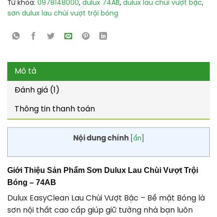
Từ khóa:
0978148000
,
dulux 74AB
,
dulux lau chùi vượt bậc
,
sơn dulux lau chùi vượt trội bóng
Mô tả
Đánh giá (1)
Thông tin thanh toán
Nội dung chính
[
ẩn
]
Giới Thiệu Sản Phẩm Sơn Dulux Lau Chùi Vượt Trội
Bóng – 74AB
Dulux EasyClean Lau Chùi Vượt Bậc – Bề mặt Bóng là
sơn nội thất cao cấp giúp giữ tường nhà bạn luôn