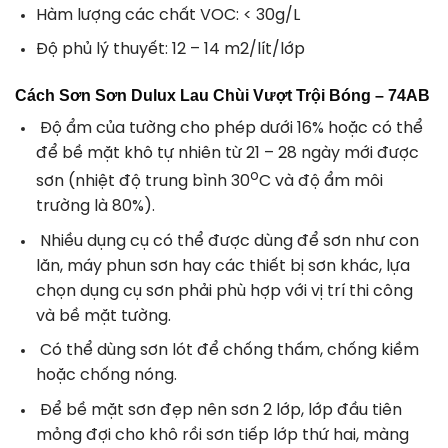
Hàm lượng các chất VOC: < 30g/L
Độ phủ lý thuyết: 12 – 14 m2/lít/lớp
Cách Sơn Sơn Dulux Lau Chùi Vượt Trội Bóng – 74AB
Độ ẩm của tường cho phép dưới 16% hoặc có thể
để bề mặt khô tự nhiên từ 21 – 28 ngày mới được
o
sơn (nhiệt độ trung bình 30
C và độ ẩm môi
trường là 80%).
Nhiều dụng cụ có thể được dùng để sơn như con
lăn, máy phun sơn hay các thiết bị sơn khác, lựa
chọn dụng cụ sơn phải phù hợp với vị trí thi công
và bề mặt tường.
Có thể dùng sơn lót để chống thấm, chống kiềm
hoặc chống nóng.
Để bề mặt sơn đẹp nên sơn 2 lớp, lớp đầu tiên
mỏng đợi cho khô rồi sơn tiếp lớp thứ hai, màng