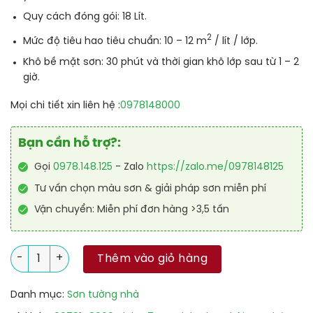
Quy cách đóng gói:
18 Lít.
2
Mức độ tiêu hao tiêu chuẩn:
10 – 12 m
/ lít / lớp.
Khô bề mặt sơn:
30 phút và thời gian khô lớp sau từ 1 – 2
giờ.
Mọi chi tiết xin liên hệ :
0978148000
Bạn cần hỗ trợ?:
Gọi
0978.148.125
- Zalo
https://zalo.me/0978148125
Tư vấn chọn màu sơn & giải pháp sơn miễn phí
Vận chuyển: Miễn phí đơn hàng >3,5 tấn
Sơn Dulux Lau Chùi Vượt Trội Bóng - 74AB số lượng
Thêm vào giỏ hàng
Danh mục:
Sơn tường nhà