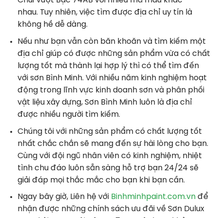
Chùi Vượt Bậc 74AB
với nhiều mã màu khác
nhau.
Tuy nhiên, việc tìm được địa chỉ uy tín là
không hề dễ dàng.
Nếu như bạn vẫn còn băn khoăn và tìm kiếm một
địa chỉ giúp có được những sản phẩm vừa có chất
lượng tốt mà thành lại hợp lý thì có thể tìm đến
với sơn Bình Minh. Với nhiều năm kinh nghiệm hoạt
động trong lĩnh vực kinh doanh sơn và phân phối
vật liệu xây dựng, Sơn Bình Minh luôn là địa chỉ
được nhiều người tìm kiếm.
Chúng tôi với những sản phẩm có chất lượng tốt
nhất chắc chắn sẽ mang đến sự hài lòng cho bạn.
Cùng với đội ngũ nhân viên có kinh nghiệm, nhiệt
tình chu đáo luôn sẵn sàng hỗ trợ bạn 24/24 sẽ
giải đáp mọi thắc mắc cho bạn khi bạn cần.
Ngay bây giờ, Liên hệ với
Binhminhpaint.com.vn
để
nhận được những chính sách ưu đãi về Sơn Dulux