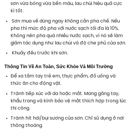
sơn vừa bóng vừa bền màu, lau chùi hiệu quả cực
kì tốt.
Sơn mua về dùng ngay không cần pha chế. Nếu
pha thì mức độ pha với nước sạch tối đa là 10%.
Không nên pha quá nhiều nước sạch, vì nó sẽ làm
giảm tác dụng như lau chùi và độ che phủ của sơn.
Khuấy đều trước khi sơn.
Thông Tin Về An Toàn, Sức Khỏe Và Môi Trường
Để xa tầm tay trẻ em, thực phẩm, đồ uống và
thức ăn cho động vật.
Tránh tiếp xúc với da hoặc mắt. Mang găng tay,
khẩu trang và kính bảo vệ mắt thích hợp trong lúc
thi công.
Tránh hít hơi/bụi sương của sơn. Chỉ sử dụng ở nơi
thông thoáng.