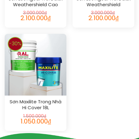
Weathershield Cao
Weathershield
Cấp 18L
Powersealer Siêu Cao
3.000.000
₫
3.000.000
₫
Cấp 18L
2.100.000
₫
2.100.000
₫
-30%
Sơn Maxilite Trong Nhà
Hi Cover 18L
1.500.000
₫
1.050.000
₫