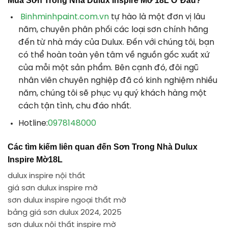
Mua Sơn Trong Nhà Dulux Inspire Mờ 18L Ở Đâu?
Binhminhpaint.com.vn
tự hào là một đơn vị lâu
năm, chuyên phân phối các loại sơn chính hãng
đến từ nhà máy của Dulux. Đến với chúng tôi, bạn
có thể hoàn toàn yên tâm về nguồn gốc xuất xứ
của mỗi một sản phẩm. Bên cạnh đó, đôi ngũ
nhân viên chuyên nghiệp đã có kinh nghiệm nhiều
năm, chúng tôi sẽ phục vụ quý khách hàng một
cách tận tình, chu đáo nhất.
Hotline:
0978148000
Các tìm kiếm liên quan đến Sơn Trong Nhà Dulux
Inspire Mờ18L
dulux inspire nội thất
giá sơn dulux inspire mờ
sơn dulux inspire ngoại thất mờ
bảng giá sơn dulux 2024, 2025
sơn dulux nội thất inspire mờ