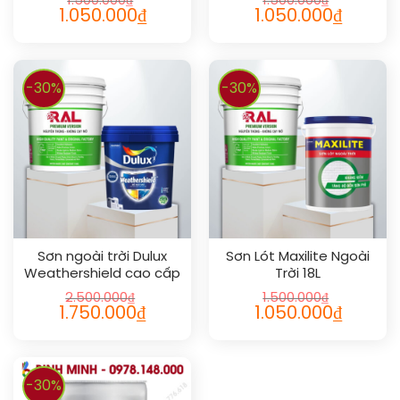
1.500.000
₫
1.500.000
₫
1.050.000
₫
1.050.000
₫
-30%
-30%
Sơn ngoài trời Dulux
Sơn Lót Maxilite Ngoài
Weathershield cao cấp
Trời 18L
bóng 5L
2.500.000
₫
1.500.000
₫
1.750.000
₫
1.050.000
₫
-30%