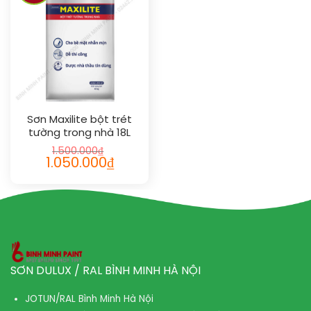
Sơn Maxilite bột trét
tường trong nhà 18L
1.500.000
₫
1.050.000
₫
SƠN DULUX / RAL BÌNH MINH HÀ NỘI
JOTUN/RAL Bình Minh Hà Nội