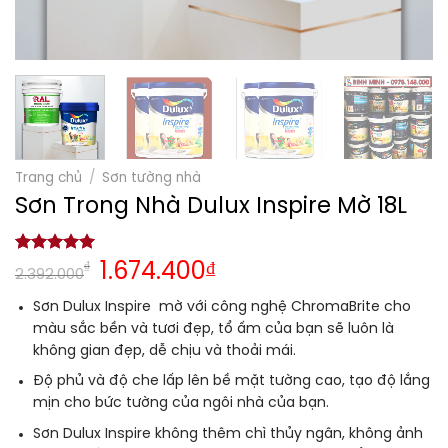
Trang chủ
/
Sơn tường nhà
Sơn Trong Nhà Dulux Inspire Mờ 18L
5.00
1
trên 5
₫
1.674.400
₫
2.392.000
dựa trên
đánh giá
Sơn Dulux Inspire mờ với công nghệ ChromaBrite cho
màu sắc bền và tươi đẹp, tổ ấm của bạn sẽ luôn là
không gian đẹp, dễ chịu và thoải mái.
Độ phủ và độ che lấp lên bề mặt tường cao, tạo độ lắng
mịn cho bức tường của ngôi nhà của bạn.
Sơn Dulux Inspire không thêm chì thủy ngân, không ảnh