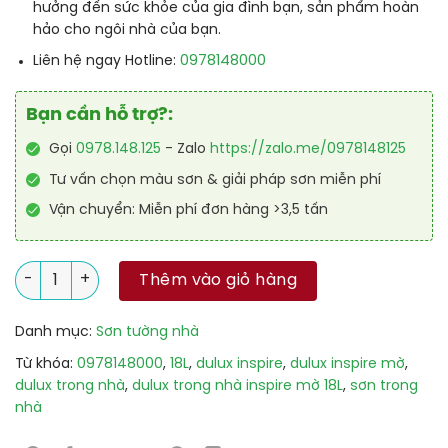
hưởng đến sức khỏe của gia đình bạn, sản phẩm hoàn
hảo cho ngôi nhà của bạn.
0978148000
Liên hệ ngay Hotline:
Bạn cần hỗ trợ?:
Gọi
0978.148.125
- Zalo
https://zalo.me/0978148125
Tư vấn chọn màu sơn & giải pháp sơn miễn phí
Vận chuyển: Miễn phí đơn hàng >3,5 tấn
Sơn Trong Nhà Dulux Inspire Mờ 18L số lượng
Thêm vào giỏ hàng
Danh mục:
Sơn tường nhà
Từ khóa:
0978148000
,
18L
,
dulux inspire
,
dulux inspire mờ
,
dulux trong nhà
,
dulux trong nhà inspire mờ 18L
,
sơn trong
nhà