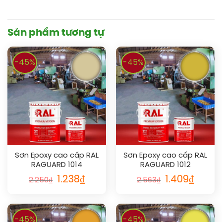
Sản phẩm tương tự
-45%
-45%
Sơn Epoxy cao cấp RAL
Sơn Epoxy cao cấp RAL
RAGUARD 1014
RAGUARD 1012
1.238
₫
1.409
₫
2.250
₫
2.563
₫
-45%
-45%