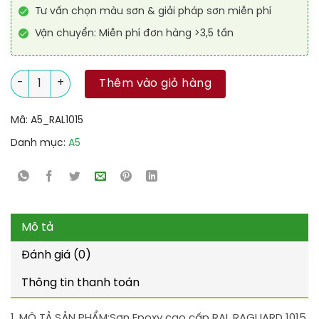
Tư vấn chọn màu sơn & giải pháp sơn miễn phí
Vận chuyển: Miễn phí đơn hàng >3,5 tấn
Sơn Epoxy cao cấp RAL RAGUARD 1015 số lượng
Thêm vào giỏ hàng
Mã:
A5_RAL1015
Danh mục:
A5
Mô tả
Đánh giá (0)
Thông tin thanh toán
1. MÔ TẢ SẢN PHẨM:
Sơn Epoxy cao cấp RAL RAGUARD 1015