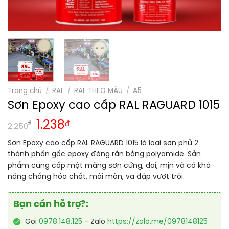
Trang chủ
/
RAL
/
RAL THEO MÀU
/
A5
Sơn Epoxy cao cấp RAL RAGUARD 1015
₫
1.238
₫
2.250
Sơn Epoxy cao cấp RAL RAGUARD 1015 là loại sơn phủ 2
thành phần gốc epoxy đóng rắn bằng polyamide. Sản
phẩm cung cấp một màng sơn cứng, dai, mịn và có khả
năng chống hóa chất, mài mòn, va đập vượt trội.
Bạn cần hỗ trợ?:
Gọi
0978.148.125
- Zalo
https://zalo.me/0978148125