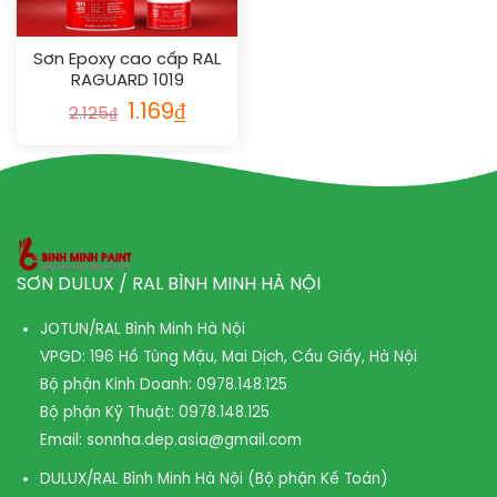
Sơn Epoxy cao cấp RAL
RAGUARD 1019
1.169
₫
2.125
₫
SƠN DULUX / RAL BÌNH MINH HÀ NỘI
JOTUN/RAL Bình Minh Hà Nội
VPGD: 196 Hồ Tùng Mậu, Mai Dịch, Cầu Giấy, Hà Nội
Bộ phận Kinh Doanh:
0978.148.125
Bộ phận Kỹ Thuật:
0978.148.125
Email:
sonnha.dep.asia@gmail.com
DULUX/RAL Bình Minh Hà Nội (Bộ phận Kế Toán)