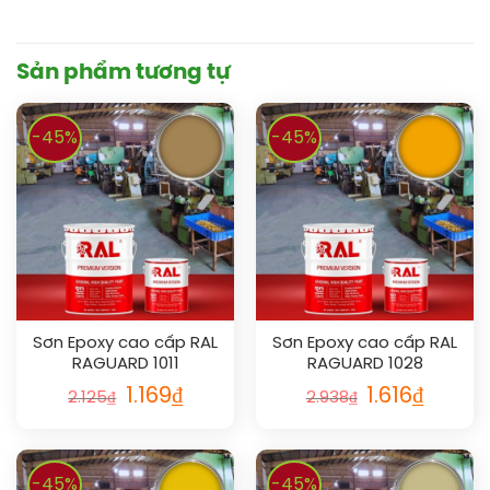
Sản phẩm tương tự
-45%
-45%
Sơn Epoxy cao cấp RAL
Sơn Epoxy cao cấp RAL
RAGUARD 1011
RAGUARD 1028
1.169
₫
1.616
₫
2.125
₫
2.938
₫
-45%
-45%