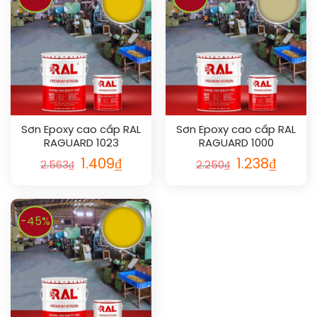
Sơn Epoxy cao cấp RAL
Sơn Epoxy cao cấp RAL
RAGUARD 1023
RAGUARD 1000
1.409
₫
1.238
₫
2.563
₫
2.250
₫
-45%