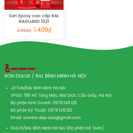
Sơn Epoxy cao cấp RAL
RAGUARD 1021
1.409
₫
2.563
₫
SƠN DULUX / RAL BÌNH MINH HÀ NỘI
JOTUN/RAL Bình Minh Hà Nội
VPGD: 196 Hồ Tùng Mậu, Mai Dịch, Cầu Giấy, Hà Nội
Bộ phận Kinh Doanh:
0978.148.125
Bộ phận Kỹ Thuật:
0978.148.125
Email:
sonnha.dep.asia@gmail.com
DULUX/RAL Bình Minh Hà Nội (Bộ phận Kế Toán)