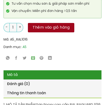
Tư vấn chọn màu sơn & giải pháp sơn miễn phí
Vận chuyển: Miễn phí đơn hàng >3,5 tấn
Sơn Epoxy cao cấp RAL RAGUARD 1016 số lượng
Thêm vào giỏ hàng
Mã:
A5_RAL1016
Danh mục:
A5
Mô tả
Đánh giá (0)
Thông tin thanh toán
1. MÔ TẢ SẢN PHẨM:
Sơn Epoxy cao cấp RAL RAGUARD 1016