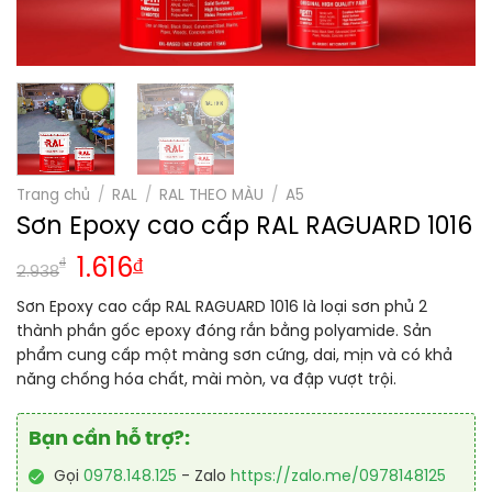
Trang chủ
/
RAL
/
RAL THEO MÀU
/
A5
Sơn Epoxy cao cấp RAL RAGUARD 1016
₫
1.616
₫
2.938
Sơn Epoxy cao cấp RAL RAGUARD 1016 là loại sơn phủ 2
thành phần gốc epoxy đóng rắn bằng polyamide. Sản
phẩm cung cấp một màng sơn cứng, dai, mịn và có khả
năng chống hóa chất, mài mòn, va đập vượt trội.
Bạn cần hỗ trợ?:
Gọi
0978.148.125
- Zalo
https://zalo.me/0978148125