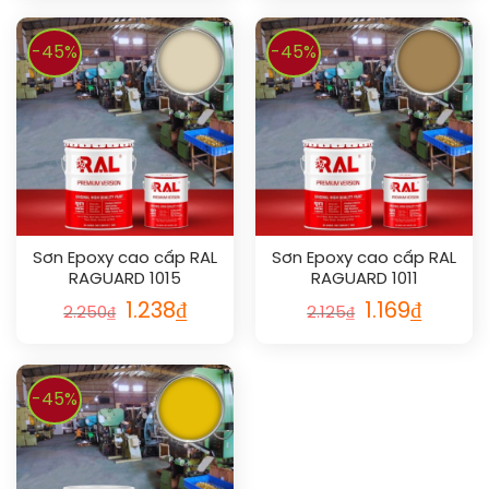
-45%
-45%
Sơn Epoxy cao cấp RAL
Sơn Epoxy cao cấp RAL
RAGUARD 1015
RAGUARD 1011
1.238
₫
1.169
₫
2.250
₫
2.125
₫
-45%