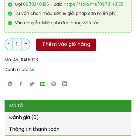
Gọi
0978.148.125
- Zalo
https://zalo.me/0978148125
Tư vấn chọn màu sơn & giải pháp sơn miễn phí
Vận chuyển: Miễn phí đơn hàng >3,5 tấn
Sơn Epoxy cao cấp RAL RAGUARD 5023 số lượng
Thêm vào giỏ hàng
Mã:
A5_RAL5023
Danh mục:
A5
Mô tả
Đánh giá (0)
Thông tin thanh toán