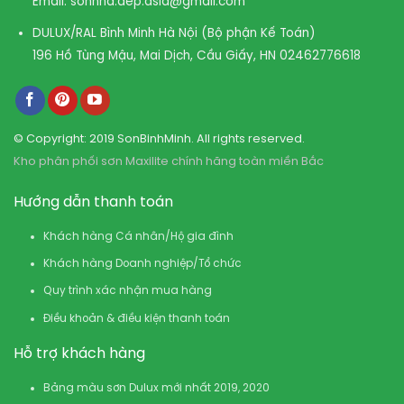
Email:
sonnha.dep.asia@gmail.com
DULUX/RAL Bình Minh Hà Nội (Bộ phận Kế Toán)
196 Hồ Tùng Mậu, Mai Dịch, Cầu Giấy, HN
02462776618
© Copyright: 2019 SonBinhMinh. All rights reserved.
Kho phân phối sơn Maxilite chính hãng toàn miền Bắc
Hướng dẫn thanh toán
Khách hàng Cá nhân/Hộ gia đình
Khách hàng Doanh nghiệp/Tổ chức
Quy trình xác nhận mua hàng
Điều khoản & điều kiện thanh toán
Hỗ trợ khách hàng
Bảng màu sơn Dulux mới nhất 2019, 2020