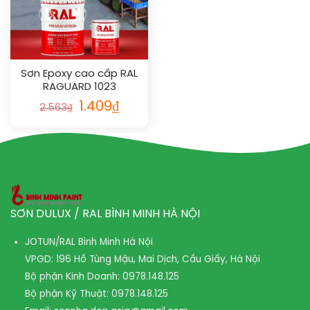
Sơn Epoxy cao cấp RAL
RAGUARD 1023
1.409
₫
2.563
₫
SƠN DULUX / RAL BÌNH MINH HÀ NỘI
JOTUN/RAL Bình Minh Hà Nội
VPGD: 196 Hồ Tùng Mậu, Mai Dịch, Cầu Giấy, Hà Nội
Bộ phận Kinh Doanh:
0978.148.125
Bộ phận Kỹ Thuật:
0978.148.125