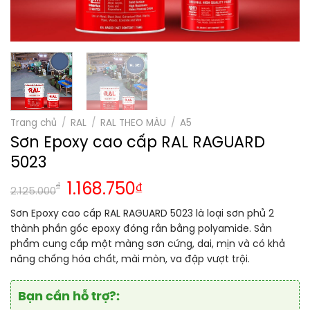
Trang chủ
/
RAL
/
RAL THEO MÀU
/
A5
Sơn Epoxy cao cấp RAL RAGUARD
5023
₫
1.168.750
₫
2.125.000
Sơn Epoxy cao cấp RAL RAGUARD 5023 là loại sơn phủ 2
thành phần gốc epoxy đóng rắn bằng polyamide. Sản
phẩm cung cấp một màng sơn cứng, dai, mịn và có khả
năng chống hóa chất, mài mòn, va đập vượt trội.
Bạn cần hỗ trợ?: