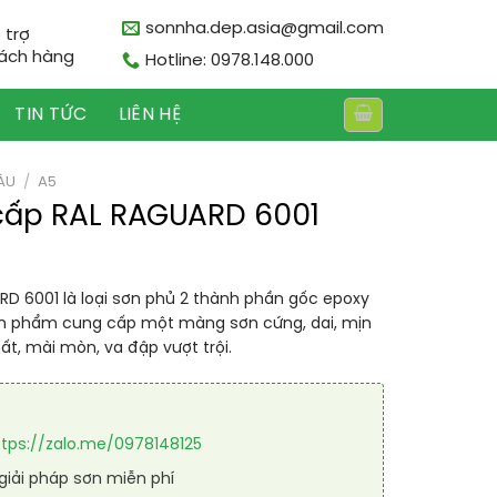
sonnha.dep.asia@gmail.com
 trợ
ách hàng
Hotline: 0978.148.000
TIN TỨC
LIÊN HỆ
ÀU
/
A5
cấp RAL RAGUARD 6001
D 6001 là loại sơn phủ 2 thành phần gốc epoxy
ản phẩm cung cấp một màng sơn cứng, dai, mịn
t, mài mòn, va đập vượt trội.
ttps://zalo.me/0978148125
iải pháp sơn miễn phí