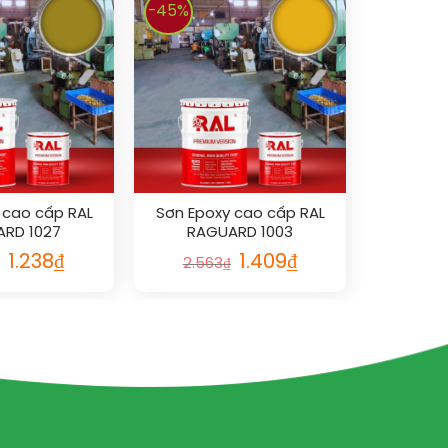
-45%
 cao cấp RAL
Sơn Epoxy cao cấp RAL
RD 1027
RAGUARD 1003
1.238
₫
1.409
₫
2.563
₫