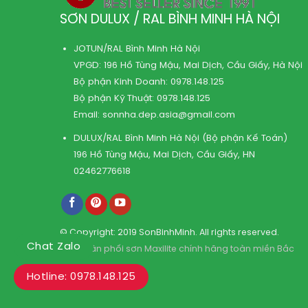
SƠN DULUX / RAL BÌNH MINH HÀ NỘI
JOTUN/RAL Bình Minh Hà Nội
VPGD: 196 Hồ Tùng Mậu, Mai Dịch, Cầu Giấy, Hà Nội
Bộ phận Kinh Doanh:
0978.148.125
Bộ phận Kỹ Thuật:
0978.148.125
Email:
sonnha.dep.asia@gmail.com
DULUX/RAL Bình Minh Hà Nội (Bộ phận Kế Toán)
196 Hồ Tùng Mậu, Mai Dịch, Cầu Giấy, HN
02462776618
© Copyright: 2019 SonBinhMinh. All rights reserved.
Chat Zalo
Kho phân phối sơn Maxilite chính hãng toàn miền Bắc
Hotline: 0978.148.125