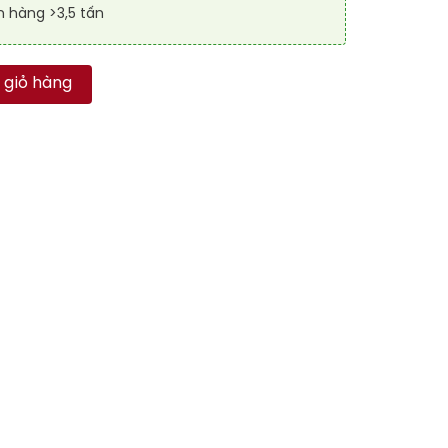
n hàng >3,5 tấn
RD 6001 số lượng
 giỏ hàng