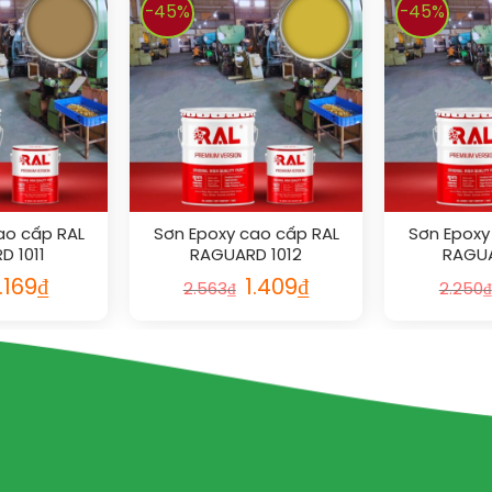
-45%
-45%
ao cấp RAL
Sơn Epoxy cao cấp RAL
Sơn Epoxy
D 1011
RAGUARD 1012
RAGUA
1.169
₫
1.409
₫
2.563
₫
2.250
₫