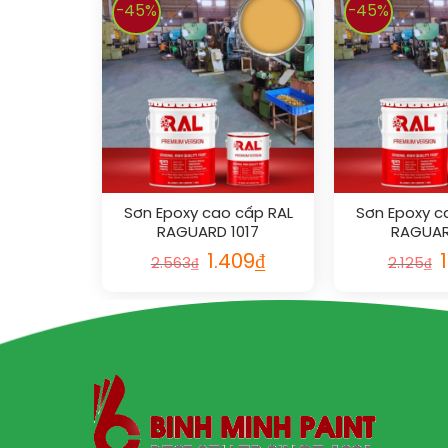
-45%
-45%
Sơn Epoxy cao cấp RAL
Sơn Epoxy c
RAGUARD 1017
RAGUAR
1.409
₫
2.563
₫
2.125
₫