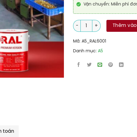
Vận chuyển: Miễn phí đơ
Sơn Epoxy cao cấp RAL RAGUA
Thêm vào
Mã:
A5_RAL6001
Danh mục:
A5
h toán