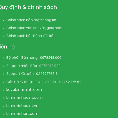
Quy định & chính sách
Chính sách bảo mật thông tin
Chính sách vận chuyển, giao nhận
Chính sách bảo hành, đổi trả
Liên hệ
Bộ phận Bán hàng : 0978.148.000
Support miền Bắc : 0978.148.000
Support Kế toán : 02462776618
Cán bộ Kỹ thuật: 0978.148.000 - 02462.776.618
kovabinhminh.com
binhminhpaint.com
binhminhpaint.vn
binhminhart.com