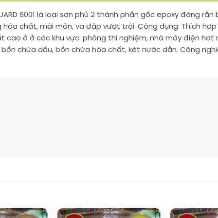
UARD 6001 là loại sơn phủ 2 thành phần gốc epoxy đóng rắ
 hóa chất, mài mòn, va đập vượt trội. Công dụng: Thích hợp
t cao ở ở các khu vực: phòng thí nghiệm, nhà máy điện hạt n
 bồn chứa dầu, bồn chứa hóa chất, két nước dằn. Công nghiệ