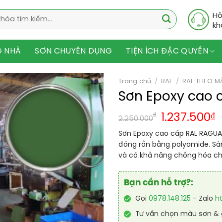
Hỗ
kh
G NHÀ
SƠN CHUYÊN DỤNG
TIỆN ÍCH ĐẶC QUYỀN
Trang chủ
/
RAL
/
RAL THEO M
Sơn Epoxy cao 
₫
1.237.500
₫
2.250.000
Sơn Epoxy cao cấp RAL RAGUAR
đóng rắn bằng polyamide. S
và có khả năng chống hóa chấ
Bạn cần hỗ trợ?:
Gọi
0978.148.125
- Zalo
h
Tư vấn chọn màu sơn & g