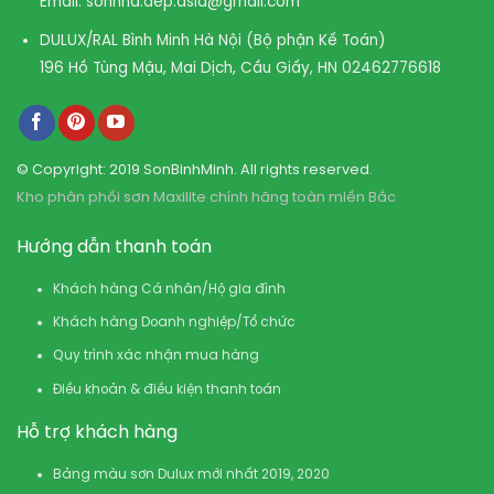
Email:
sonnha.dep.asia@gmail.com
DULUX/RAL Bình Minh Hà Nội (Bộ phận Kế Toán)
196 Hồ Tùng Mậu, Mai Dịch, Cầu Giấy, HN
02462776618
© Copyright: 2019 SonBinhMinh. All rights reserved.
Kho phân phối sơn Maxilite chính hãng toàn miền Bắc
Hướng dẫn thanh toán
Khách hàng Cá nhân/Hộ gia đình
Khách hàng Doanh nghiệp/Tổ chức
Quy trình xác nhận mua hàng
Điều khoản & điều kiện thanh toán
Hỗ trợ khách hàng
Bảng màu sơn Dulux mới nhất 2019, 2020