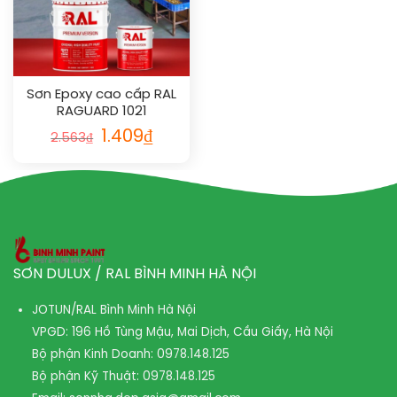
Sơn Epoxy cao cấp RAL
RAGUARD 1021
1.409
₫
2.563
₫
SƠN DULUX / RAL BÌNH MINH HÀ NỘI
JOTUN/RAL Bình Minh Hà Nội
VPGD: 196 Hồ Tùng Mậu, Mai Dịch, Cầu Giấy, Hà Nội
Bộ phận Kinh Doanh:
0978.148.125
Bộ phận Kỹ Thuật:
0978.148.125