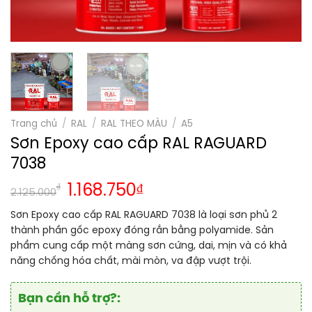
Trang chủ
/
RAL
/
RAL THEO MÀU
/
A5
Sơn Epoxy cao cấp RAL RAGUARD
7038
₫
1.168.750
₫
2.125.000
Sơn Epoxy cao cấp RAL RAGUARD 7038 là loại sơn phủ 2
thành phần gốc epoxy đóng rắn bằng polyamide. Sản
phẩm cung cấp một màng sơn cứng, dai, mịn và có khả
năng chống hóa chất, mài mòn, va đập vượt trội.
Bạn cần hỗ trợ?: