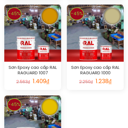
-45%
-45%
Sơn Epoxy cao cấp RAL
Sơn Epoxy cao cấp RAL
RAGUARD 1007
RAGUARD 1000
1.409
₫
1.238
₫
2.563
₫
2.250
₫
-45%