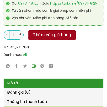
Gọi
0978.148.125
- Zalo
https://zalo.me/0978148125
Tư vấn chọn màu sơn & giải pháp sơn miễn phí
Vận chuyển: Miễn phí đơn hàng >3,5 tấn
Sơn Epoxy cao cấp RAL RAGUARD 7038 số lượng
Thêm vào giỏ hàng
Mã:
A5_RAL7038
Danh mục:
A5
Mô tả
Đánh giá (0)
Thông tin thanh toán