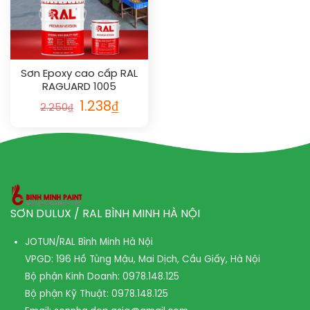
Sơn Epoxy cao cấp RAL
RAGUARD 1005
1.238
₫
2.250
₫
SƠN DULUX / RAL BÌNH MINH HÀ NỘI
JOTUN/RAL Bình Minh Hà Nội
VPGD: 196 Hồ Tùng Mậu, Mai Dịch, Cầu Giấy, Hà Nội
Bộ phận Kinh Doanh:
0978.148.125
Bộ phận Kỹ Thuật:
0978.148.125