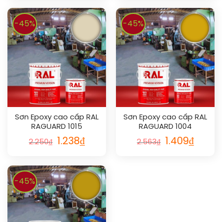
-45%
-45%
Sơn Epoxy cao cấp RAL
Sơn Epoxy cao cấp RAL
RAGUARD 1015
RAGUARD 1004
1.238
₫
1.409
₫
2.250
₫
2.563
₫
-45%