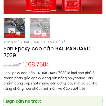
Trang chủ
/
RAL
/
RAL THEO MÀU
/
A5
Sơn Epoxy cao cấp RAL RAGUARD
7039
₫
1.168.750
₫
2.125.000
Sơn Epoxy cao cấp RAL RAGUARD 7039 là loại sơn phủ 2
thành phần gốc epoxy đóng rắn bằng polyamide. Sản
phẩm cung cấp một màng sơn cứng, dai, mịn và có khả
năng chống hóa chất, mài mòn, va đập vượt trội.
Bạn cần hỗ trợ?: