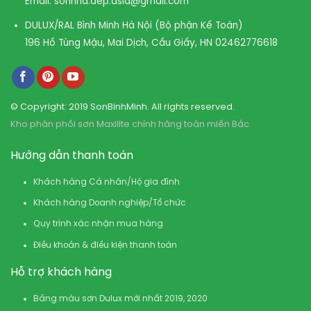
Email:
sonnha.dep.asia@gmail.com
DULUX/RAL Bình Minh Hà Nội (Bộ phận Kế Toán)
196 Hồ Tùng Mậu, Mai Dịch, Cầu Giấy, HN
02462776618
© Copyright: 2019 SonBinhMinh. All rights reserved.
Kho phân phối sơn Maxilite chính hãng toàn miền Bắc
Hướng dẫn thanh toán
Khách hàng Cá nhân/Hộ gia đình
Khách hàng Doanh nghiệp/Tổ chức
Quy trình xác nhận mua hàng
Điều khoản & điều kiện thanh toán
Hỗ trợ khách hàng
Bảng màu sơn Dulux mới nhất 2019, 2020