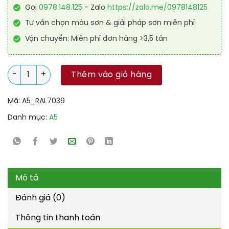
Gọi
0978.148.125
- Zalo
https://zalo.me/0978148125
Tư vấn chọn màu sơn & giải pháp sơn miễn phí
Vận chuyển: Miễn phí đơn hàng >3,5 tấn
Sơn Epoxy cao cấp RAL RAGUARD 7039 số lượng
Thêm vào giỏ hàng
Mã:
A5_RAL7039
Danh mục:
A5
Mô tả
Đánh giá (0)
Thông tin thanh toán