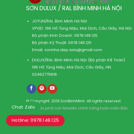
SƠN DULUX / RAL BÌNH MINH HÀ NỘI
JOTUN/RAL Bình Minh Hà Nội
VPGD: 196 Hồ Tùng Mậu, Mai Dịch, Cầu Giấy, Hà Nội
Bộ phận Kinh Doanh:
0978.148.125
Bộ phận Kỹ Thuật:
0978.148.125
Email:
sonnha.dep.asia@gmail.com
DULUX/RAL Bình Minh Hà Nội (Bộ phận Kế Toán)
196 Hồ Tùng Mậu, Mai Dịch, Cầu Giấy, HN
02462776618
© Copyright: 2019 SonBinhMinh. All rights reserved.
Chat Zalo
Kho phân phối sơn Maxilite chính hãng toàn miền Bắc
Hotline: 0978.148.125