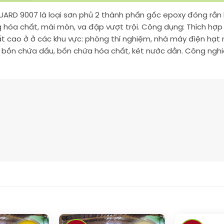
UARD 9007 là loại sơn phủ 2 thành phần gốc epoxy đóng rắ
 hóa chất, mài mòn, va đập vượt trội. Công dụng: Thích hợp
t cao ở ở các khu vực: phòng thí nghiệm, nhà máy điện hạt n
 bồn chứa dầu, bồn chứa hóa chất, két nước dằn. Công nghiệ