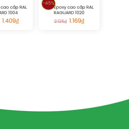
-45%
 cao cấp RAL
Sơn Epoxy cao cấp RAL
RD 1004
RAGUARD 1020
1.409
₫
1.169
₫
2.125
₫