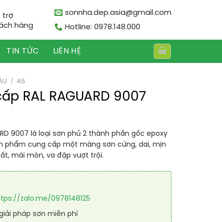
sonnha.dep.asia@gmail.com
 trợ
ách hàng
Hotline: 0978.148.000
TIN TỨC
LIÊN HỆ
ÀU
/
A5
cấp RAL RAGUARD 9007
RD 9007 là loại sơn phủ 2 thành phần gốc epoxy
ản phẩm cung cấp một màng sơn cứng, dai, mịn
t, mài mòn, va đập vượt trội.
ttps://zalo.me/0978148125
iải pháp sơn miễn phí