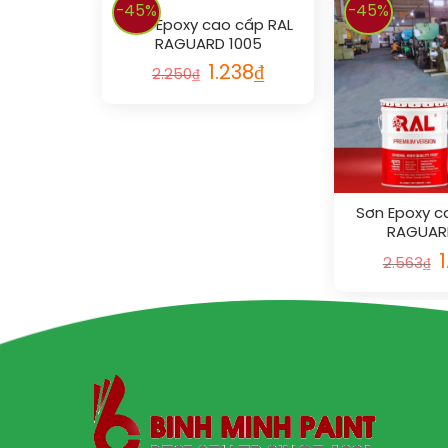
-45%
-45%
Sơn Epoxy cao cấp RAL
RAGUARD 1005
1.238
₫
2.250
₫
Sơn Epoxy c
RAGUAR
2.563
₫