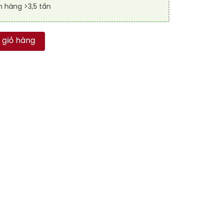
n hàng >3,5 tấn
ARD 9007 số lượng
 giỏ hàng