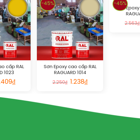
-45%
-45%
Sơn Epoxy
RAGUA
2.563
₫
ao cấp RAL
Sơn Epoxy cao cấp RAL
D 1023
RAGUARD 1014
1.409
₫
1.238
₫
2.250
₫