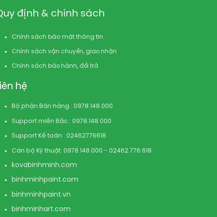
Quy định & chính sách
Chính sách bảo mật thông tin
Chính sách vận chuyển, giao nhận
Chính sách bảo hành, đổi trả
Liên hệ
Bộ phận Bán hàng : 0978.148.000
Support miền Bắc : 0978.148.000
Support Kế toán : 02462776618
Cán bộ Kỹ thuật: 0978.148.000 - 02462.776.618
kovabinhminh.com
binhminhpaint.com
binhminhpaint.vn
binhminhart.com