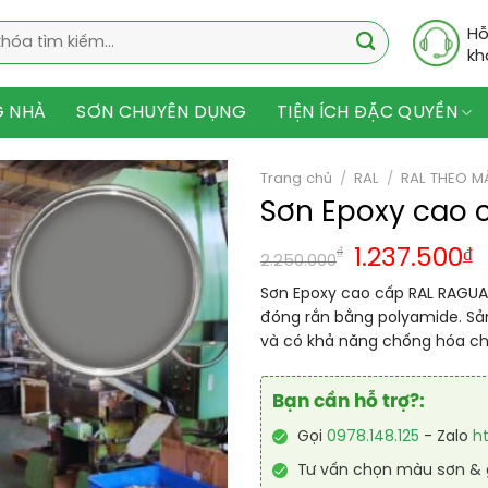
Hỗ
kh
G NHÀ
SƠN CHUYÊN DỤNG
TIỆN ÍCH ĐẶC QUYỀN
Trang chủ
/
RAL
/
RAL THEO M
Sơn Epoxy cao 
₫
1.237.500
₫
2.250.000
Sơn Epoxy cao cấp RAL RAGUA
đóng rắn bằng polyamide. S
và có khả năng chống hóa chấ
Bạn cần hỗ trợ?:
Gọi
0978.148.125
- Zalo
h
Tư vấn chọn màu sơn & g