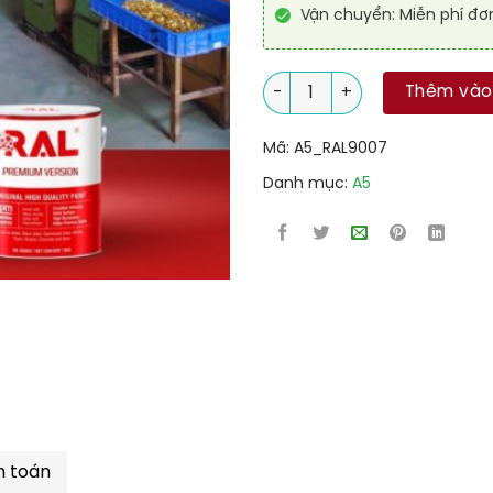
Vận chuyển: Miễn phí đơ
Sơn Epoxy cao cấp RAL RAGU
Thêm vào
Mã:
A5_RAL9007
Danh mục:
A5
h toán