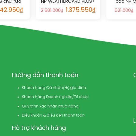
 chùi rửa
NP WEATHERGARD PLUS+
cao NP M
kháng khuẩn
vs RAL
WHIT
42.950
₫
1.375.550
₫
2.501.000
₫
521.000
₫
AL
Hướng dẫn thanh toán
Khách hàng Cá nhân/Hộ gia đình
Khách hàng Doanh nghiệp/Tổ chức
Quy trình xác nhận mua hàng
Điều khoản & điều kiện thanh toán
Hỗ trợ khách hàng