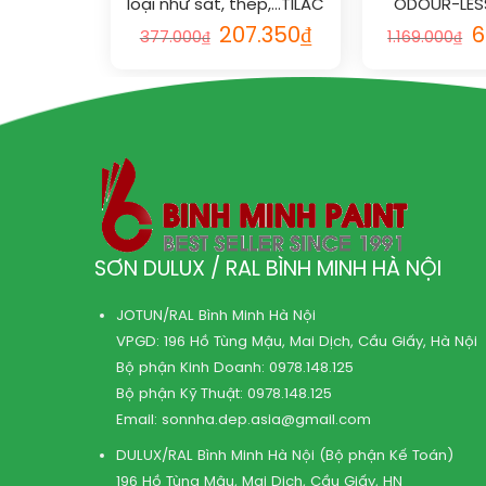
loại như sắt, thép,…TILAC
ODOUR-LESS
GREY PRIMER vs RAL
vượt trội và 
207.350
₫
6
377.000
₫
1.169.000
₫
vs R
SƠN DULUX / RAL BÌNH MINH HÀ NỘI
JOTUN/RAL Bình Minh Hà Nội
VPGD: 196 Hồ Tùng Mậu, Mai Dịch, Cầu Giấy, Hà Nội
Bộ phận Kinh Doanh:
0978.148.125
Bộ phận Kỹ Thuật:
0978.148.125
Email:
sonnha.dep.asia@gmail.com
DULUX/RAL Bình Minh Hà Nội (Bộ phận Kế Toán)
196 Hồ Tùng Mậu, Mai Dịch, Cầu Giấy, HN