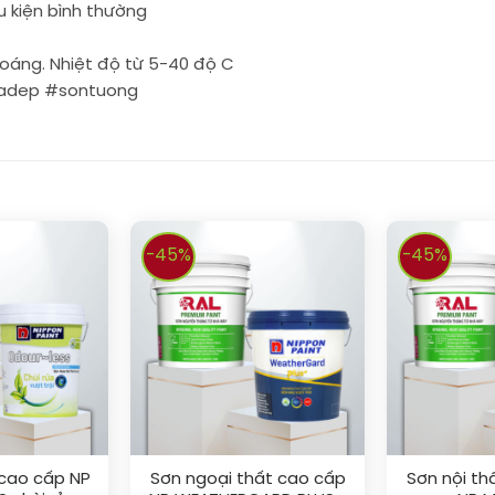
ều kiện bình thường
hoáng. Nhiệt độ từ 5-40 độ C
hadep #sontuong
-45%
-45%
 cao cấp NP
Sơn ngoại thất cao cấp
Sơn nội th