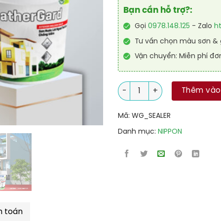
Bạn cần hỗ trợ?:
Gọi
0978.148.125
- Zalo
h
Tư vấn chọn màu sơn & g
Vận chuyển: Miễn phí đơ
Sơn lót ngoại thất cao cấp 
Thêm vào
Mã:
WG_SEALER
Danh mục:
NIPPON
h toán