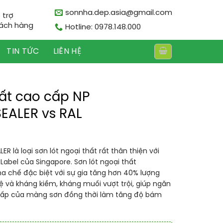
sonnha.dep.asia@gmail.com
 trợ
ách hàng
Hotline: 0978.148.000
TIN TỨC
LIÊN HỆ
hất cao cấp NP
EALER vs RAL
 là loại sơn lót ngoại thất rất thân thiện với
Label của Singapore. Sơn lót ngoại thất
 chế đặc biệt với sự gia tăng hơn 40% lượng
ệ và kháng kiềm, kháng muối vượt trội, giúp ngăn
cấp của màng sơn đồng thời làm tăng độ bám