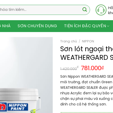
Hỗ
kh
G NHÀ
SƠN CHUYÊN DỤNG
TIỆN ÍCH ĐẶC QUYỀN
Trang chủ
/
NIPPON
Sơn lót ngoại t
WEATHERGARD S
₫
781.000
₫
1.420.000
Sơn Nippon WEATHERGARD SEALER
môi trường, đạt chuẩn Green 
WEATHERGARD SEALER được pha
nhựa Acrylic đem lại sự bảo v
chặn sự phai màu và xuống 
dính cho cả hệ thống sơn.