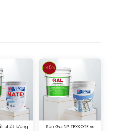
-45%
ất chất lượng
Sơn Gai NP TEXKOTE vs