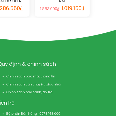
ATEX SUPER
RAL
E vs RAL
286.550
₫
1.019.150
₫
1.853.000
₫
Quy định & chính sách
Chính sách bảo mật thông tin
Chính sách vận chuyển, giao nhận
Chính sách bảo hành, đổi trả
Liên hệ
Bộ phận Bán hàng : 0978.148.000