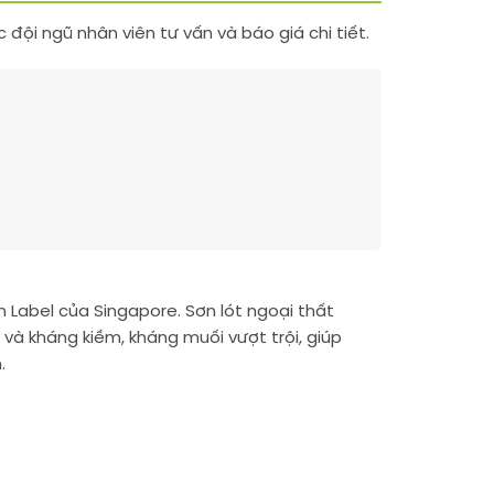
ội ngũ nhân viên tư vấn và báo giá chi tiết.
n Label của Singapore. Sơn lót ngoại thất
và kháng kiềm, kháng muối vượt trội, giúp
.