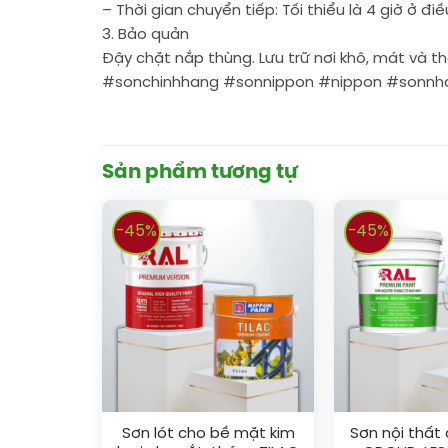
– Thời gian chuyển tiếp: Tối thiểu là 4 giờ ở đi
3. Bảo quản
Đậy chặt nắp thùng. Lưu trữ nơi khô, mát và t
#sonchinhhang #sonnippon #nippon #sonn
Sản phẩm tương tự
-45%
-45%
Sơn lót cho bề mặt kim
Sơn nội thất