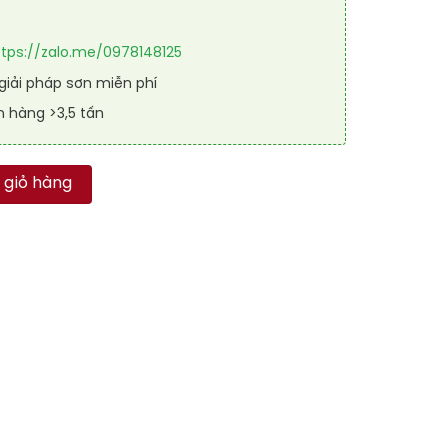
ttps://zalo.me/0978148125
iải pháp sơn miễn phí
n hàng >3,5 tấn
NP WEATHERGARD SEALER vs RAL số lượng
 giỏ hàng