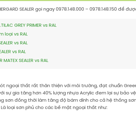
GARD SEALER gọi ngay 0978.148.000 – 0978.148.150 để được đ
…TILAC GREY PRIMER vs RAL
 loại vs RAL
SEALER vs RAL
ALER vs RAL
R MATEX SEALER vs RAL
ót ngoại thất rất thân thiện với môi trường, đạt chuẩn Gree
 sự gia tăng hơn 40% lượng nhựa Acrylic đem lại sự bảo vệ 
g sơn đồng thời làm tăng độ bám dính cho cả hệ thống sơn
Là loại sơn phủ cho các bề mặt ngoại thất như: