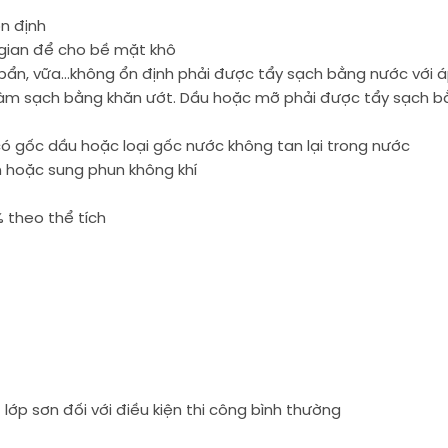
n định
 gian để cho bề mặt khô
 bẩn, vữa…không ổn định phải được tẩy sạch bằng nước với 
 làm sạch bằng khăn ướt. Dầu hoặc mỡ phải được tẩy sạch b
 có gốc dầu hoặc loại gốc nước không tan lại trong nước
n hoặc sung phun không khí
 theo thể tích
lớp sơn đối với điều kiện thi công bình thường