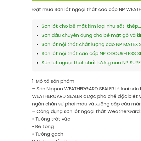
Đặt mua Sơn lót ngoại thất cao cấp NP WEATHER
Sơn lót cho bề mặt kim loại như sắt, thép,
Sơn dầu chuyên dụng cho bề mặt gỗ và kim
Sơn lót nội thất chất lượng cao NP MATEX 
Sơn lót nội thất cao cấp NP ODOUR-LESS SE
Sơn lót ngoại thất chất lượng cao NP SUPE
1. Mô tả sản phẩm
– Sơn Nippon WEATHERGARD SEALER là loại sơn l
WEATHERGARD SEALER được pha chế đặc biệt với
ngăn chặn sự phai màu và xuống cấp của màn
– Công dụng sơn lót ngoại thất WeatherGard: 
• Tường trát vữa
• Bê tông
• Tường gạch