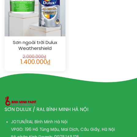
Sơn ngoài trời Dulux
Weathershield
Powerflexx siêu cao cấp
2.000.000
₫
5L
1.400.000
₫
SƠN DULUX / RAL BÌNH MINH HÀ NỘI
JOTUN/RAL Bình Minh Hà Nội
VPGD: 196 Hồ Tùng Mậu, Mai Dịch, Cầu Giấy, Hà Nội