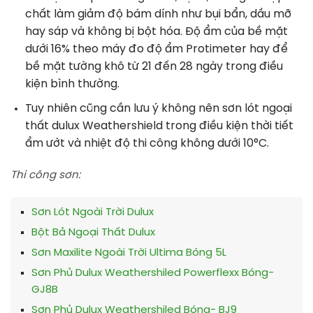
chất làm giảm độ bám dính như bụi bẩn, dầu mỡ
hay sáp và không bị bột hóa. Độ ẩm của bề mặt
dưới 16% theo máy đo độ ẩm Protimeter hay để
bề mặt tường khô từ 21 đến 28 ngày trong điều
kiện bình thường.
Tuy nhiên cũng cần lưu ý không nên sơn lót ngoại
thất dulux Weathershield trong điều kiện thời tiết
ẩm ướt và nhiệt độ thi công không dưới 10°
C
.
Thi công sơn:
Sơn Lót Ngoài Trời Dulux
Bột Bả Ngoại Thất Dulux
Sơn Maxilite Ngoài Trời Ultima Bóng 5L
Sơn Phủ Dulux Weathershiled Powerflexx Bóng-
GJ8B
Sơn Phủ Dulux Weathershiled Bóng- BJ9