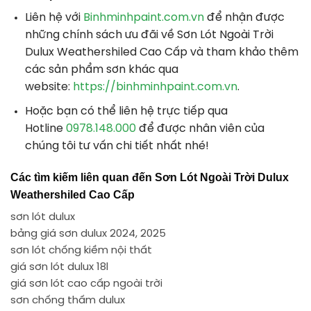
Liên hệ với
Binhminhpaint.com.vn
để nhận được
những chính sách ưu đãi về Sơn Lót Ngoài Trời
Dulux Weathershiled Cao Cấp và tham khảo thêm
các sản phẩm sơn khác qua
website:
https://binhminhpaint.com.vn
.
Hoặc bạn có thể liên hệ trực tiếp qua
Hotline
0978.148.000
để được nhân viên của
chúng tôi tư vấn chi tiết nhất nhé!
Các tìm kiếm liên quan đến Sơn Lót Ngoài Trời Dulux
Weathershiled Cao Cấp
sơn lót dulux
bảng giá sơn dulux 2024, 2025
sơn lót chống kiềm nội thất
giá sơn lót dulux 18l
giá sơn lót cao cấp ngoài trời
sơn chống thấm dulux