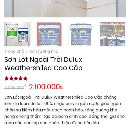
Trang chủ
/
Sơn tường nhà
Sơn Lót Ngoài Trời Dulux
Weathershiled Cao Cấp
5.00
1
trên 5
₫
2.100.000
₫
3.000.000
dựa trên
đánh giá
Sơn Lót Ngoài Trời Dulux Weathershiled Cao Cấp chống
kiềm là loại sơn lót 100% nhựa acrylic gốc nước giúp ngăn
chặn sự kiềm hóa một cách hoàn hảo, tăng cường khả
năng chống thấm, tạo độ bám dính cao, đồng thời giữ cho
màu sắc của lớp sơn hoàn thiện được bền lâu.