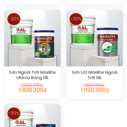
-30%
-30%
Sơn Ngoài Trời Maxilite
Sơn Lót Maxilite Ngoài
Ultima Bóng 18L
Trời 18L
2.626.000
₫
1.500.000
₫
1.838.200
₫
1.050.000
₫
-30%