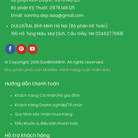
Bộ phận Kinh Doanh:
0978.148.125
Bộ phận Kỹ Thuật:
0978.148.125
Email:
sonnha.dep.asia@gmail.com
DULUX/RAL Bình Minh Hà Nội (Bộ phận Kế Toán)
196 Hồ Tùng Mậu, Mai Dịch, Cầu Giấy, HN
02462776618
© Copyright: 2019 SonBinhMinh. All rights reserved.
Kho phân phối sơn Maxilite chính hãng toàn miền Bắc
Hướng dẫn thanh toán
Khách hàng Cá nhân/Hộ gia đình
Khách hàng Doanh nghiệp/Tổ chức
Quy trình xác nhận mua hàng
Điều khoản & điều kiện thanh toán
Hỗ trợ khách hàng