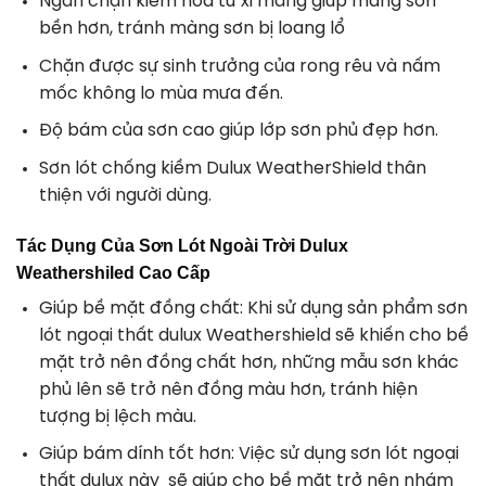
Ngăn chặn kiềm hóa từ xi măng giúp màng sơn
bền hơn, tránh màng sơn bị loang lổ
Chặn được sự sinh trưởng của rong rêu và nấm
mốc không lo mùa mưa đến.
Độ bám của sơn cao giúp lớp sơn phủ đẹp hơn.
Sơn lót chống kiềm Dulux WeatherShield thân
thiện với người dùng.
Tác Dụng Của Sơn Lót Ngoài Trời Dulux
Weathershiled Cao Cấp
Giúp bề mặt đồng chất: Khi sử dụng sản phẩm sơn
lót ngoại thất dulux Weathershield sẽ khiến cho bề
mặt trở nên đồng chất hơn, những mẫu sơn khác
phủ lên sẽ trở nên đồng màu hơn, tránh hiện
tượng bị lệch màu.
Giúp bám dính tốt hơn: Việc sử dụng sơn lót ngoại
thất dulux này sẽ giúp cho bề mặt trở nên nhám