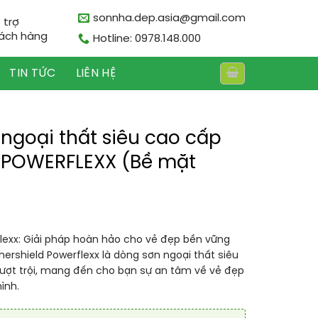
sonnha.dep.asia@gmail.com
 trợ
ách hàng
Hotline: 0978.148.000
TIN TỨC
LIÊN HỆ
ngoại thất siêu cao cấp
 POWERFLEXX (Bề mặt
lexx: Giải pháp hoàn hảo cho vẻ đẹp bền vững
ershield Powerflexx là dòng sơn ngoại thất siêu
vượt trội, mang đến cho bạn sự an tâm về vẻ đẹp
ình.