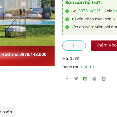
Bạn cần hỗ trợ?:
Gọi
0978.148.125
- Zalo
h
Tư vấn chọn màu sơn & g
Vận chuyển: Miễn phí đơ
Sơn nước Dulux ngoại thất s
Thêm vào
Mã:
GJ8B
Danh mục:
DULUX
h toán