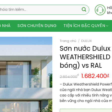
Hỗ
kh
G NHÀ
SƠN CHUYÊN DỤNG
TIỆN ÍCH ĐẶC QUYỀN
Trang chủ
/
DULUX
Sơn nước Dulux 
WEATHERSHIELD
bóng) vs RAL
₫
1.682.400
₫
2.804.000
– Dulux Weathershield Powerf
của ngôi nhà bạn Dulux Weath
cao cấp với nhiều tính năng 
bền vững cho ngôi nhà của m