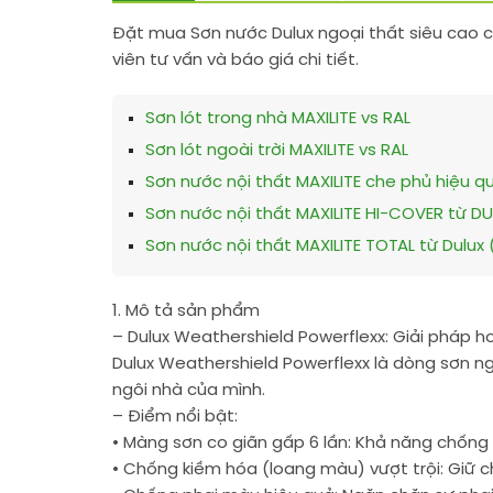
Đặt mua Sơn nước Dulux ngoại thất siêu cao 
viên tư vấn và báo giá chi tiết.
Sơn lót trong nhà MAXILITE vs RAL
Sơn lót ngoài trời MAXILITE vs RAL
Sơn nước nội thất MAXILITE che phủ hiệu qu
Sơn nước nội thất MAXILITE HI-COVER từ DU
Sơn nước nội thất MAXILITE TOTAL từ Dulu
1. Mô tả sản phẩm
– Dulux Weathershield Powerflexx: Giải pháp 
Dulux Weathershield Powerflexx là dòng sơn n
ngôi nhà của mình.
– Điểm nổi bật:
• Màng sơn co giãn gấp 6 lần: Khả năng chống 
• Chống kiềm hóa (loang màu) vượt trội: Giữ c