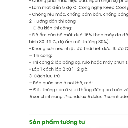
• Chống phai màu hiệu quả: Ngăn chặn sự phai 
• Làm mát đến 5 độ C: Công nghệ Keep Cool 
• Chống rêu mốc, chống bám bẩn, chống bóng 
2. Hướng dẫn thi công:
– Điều kiện thi công:
• Độ ẩm của bề mặt dưới 16% theo máy đo độ 
bình 30 độ C, độ ẩm môi trường 80%).
• Không sơn nếu nhiệt độ thời tiết dưới 10 độ C
– Thi công:
• Thi công 2 lớp bằng cọ, rulo hoặc máy phun s
• Lớp 1 cách lớp 2 từ 1- 2 giờ.
3. Cách lưu trữ
– Bảo quản sơn ở nơi khô, mát
– Đặt thùng sơn ở vị trí thẳng đứng an toàn v
#sonchinhhang #sondulux #dulux #sonnhad
Sản phẩm tương tự