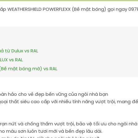
cấp WEATHERSHIELD POWERFLEXX (Bề mặt bóng) gọi ngay 0978.
ả từ Dulux vs RAL
LUX vs RAL
x (Bề mặt bóng mờ) vs RAL
hoàn hảo cho vẻ đẹp bền vững của ngôi nhà bạn
goại thất siêu cao cấp với nhiều tính năng vượt trội, mang
rạn nứt và chống thấm vượt trội, bảo vệ tối ưu cho ngôi nhà 
ho màu sơn luôn tươi mới và bền đẹp lâu dài.