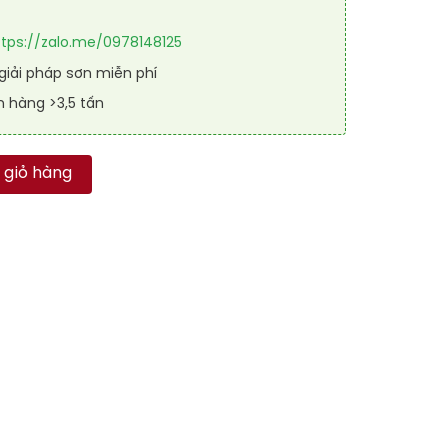
ttps://zalo.me/0978148125
iải pháp sơn miễn phí
n hàng >3,5 tấn
iêu cao cấp WEATHERSHIELD POWERFLEXX (Bề mặt bóng) vs RAL
 giỏ hàng