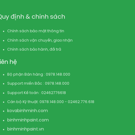
Quy định & chính sách
Chính sách bảo mật thông tin
Chính sách vận chuyển, giao nhận
Chính sách bảo hành, đổi trả
Liên hệ
Bộ phận Bán hàng : 0978.148.000
Support miền Bắc : 0978.148.000
Support Kế toán : 02462776618
Cán bộ Kỹ thuật: 0978.148.000 - 02462.776.618
kovabinhminh.com
binhminhpaint.com
binhminhpaint.vn