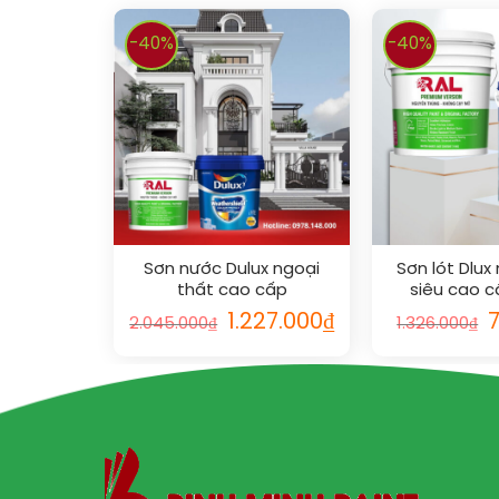
-40%
-40%
Sơn nước Dulux ngoại
Sơn lót Dlux
thất cao cấp
siêu cao 
WEATHERSHIELD COLOUR
WEATHER
1.227.000
₫
2.045.000
₫
1.326.000
₫
PROTECT (Bề mặt bóng)
POWERSEALER
vs RAL