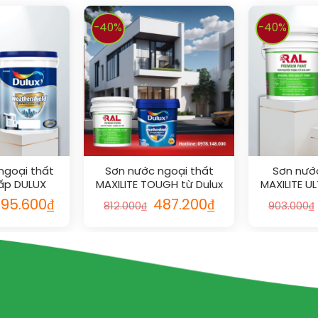
-40%
-40%
 ngoại thất
Sơn nước ngoại thất
Sơn nước
cấp DULUX
MAXILITE TOUGH từ Dulux
MAXILITE U
SHIELD
(Bề mặt bóng mờ)_5L vs
mờ) 
795.600
₫
487.200
₫
812.000
₫
903.000
₫
_5L vs RAL
RAL