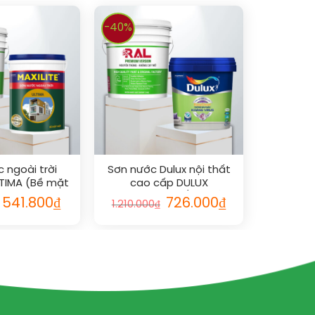
-40%
 ngoài trời
Sơn nước Dulux nội thất
LTIMA (Bề mặt
cao cấp DULUX
vs RAL
EASYCLEAN CHỐNG BÁM
541.800
₫
726.000
₫
1.210.000
₫
BẨN KHÁNG VIRUS (Bề
mặt bóng)_5L vs RAL