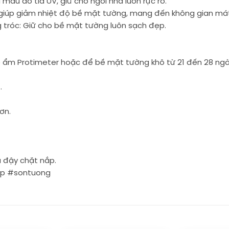
màu do tia UV, giữ cho ngôi nhà luôn rực rỡ.
giúp giảm nhiệt độ bề mặt tường, mang đến không gian mát
tróc: Giữ cho bề mặt tường luôn sạch đẹp.
ẩm Protimeter hoặc để bề mặt tường khô từ 21 đến 28 ngày 
.
ơn.
à đậy chặt nắp.
ep #sontuong