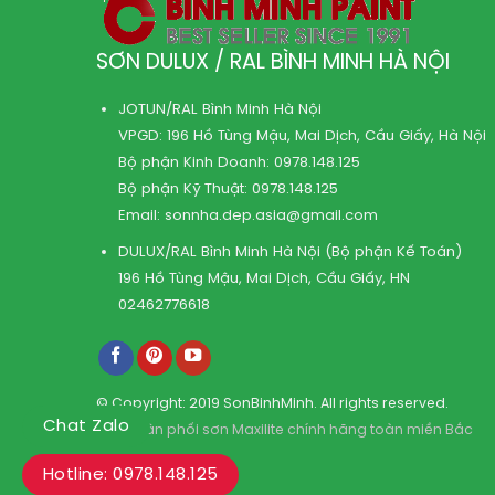
SƠN DULUX / RAL BÌNH MINH HÀ NỘI
JOTUN/RAL Bình Minh Hà Nội
VPGD: 196 Hồ Tùng Mậu, Mai Dịch, Cầu Giấy, Hà Nội
Bộ phận Kinh Doanh:
0978.148.125
Bộ phận Kỹ Thuật:
0978.148.125
Email:
sonnha.dep.asia@gmail.com
DULUX/RAL Bình Minh Hà Nội (Bộ phận Kế Toán)
196 Hồ Tùng Mậu, Mai Dịch, Cầu Giấy, HN
02462776618
© Copyright: 2019 SonBinhMinh. All rights reserved.
Chat Zalo
Kho phân phối sơn Maxilite chính hãng toàn miền Bắc
Hotline: 0978.148.125