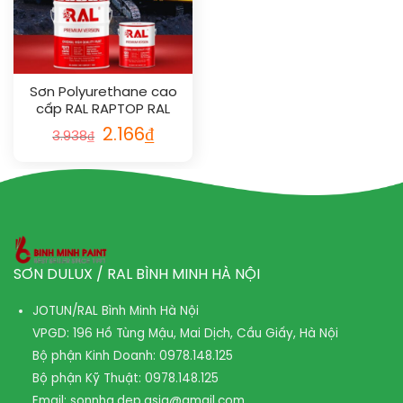
Sơn Polyurethane cao
cấp RAL RAPTOP RAL
2008
2.166
₫
3.938
₫
SƠN DULUX / RAL BÌNH MINH HÀ NỘI
JOTUN/RAL Bình Minh Hà Nội
VPGD: 196 Hồ Tùng Mậu, Mai Dịch, Cầu Giấy, Hà Nội
Bộ phận Kinh Doanh:
0978.148.125
Bộ phận Kỹ Thuật:
0978.148.125
Email:
sonnha.dep.asia@gmail.com