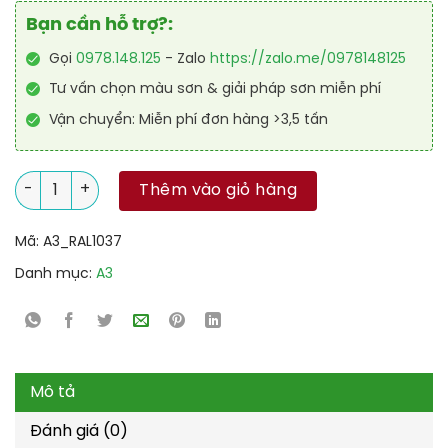
Bạn cần hỗ trợ?:
Gọi
0978.148.125
- Zalo
https://zalo.me/0978148125
Tư vấn chọn màu sơn & giải pháp sơn miễn phí
Vận chuyển: Miễn phí đơn hàng >3,5 tấn
Sơn Polyurethane cao cấp RAL RAPTOP RAL 1037 số lượng
Thêm vào giỏ hàng
Mã:
A3_RAL1037
Danh mục:
A3
Mô tả
Đánh giá (0)