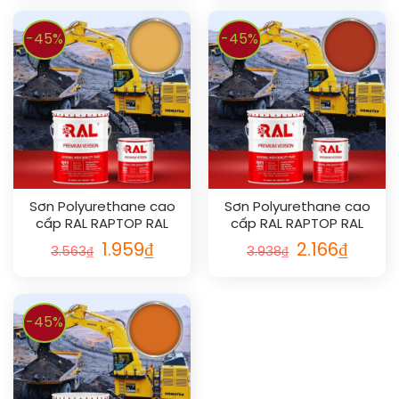
-45%
-45%
Sơn Polyurethane cao
Sơn Polyurethane cao
cấp RAL RAPTOP RAL
cấp RAL RAPTOP RAL
1017
2002
1.959
₫
2.166
₫
3.563
₫
3.938
₫
-45%