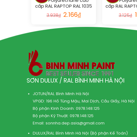
Sơn Polyurethane cao
Sơn Polyur
cấp RAL RAPTOP RAL 1035
cấp RAL RAPT
2.166
₫
3.938
₫
3.125
₫
SƠN DULUX / RAL BÌNH MINH HÀ NỘI
JOTUN/RAL Bình Minh Hà Nội
VPGD: 196 Hồ Tùng Mậu, Mai Dịch, Cầu Giấy, Hà Nội
Bộ phận Kinh Doanh:
0978.148.125
Bộ phận Kỹ Thuật:
0978.148.125
Email:
sonnha.dep.asia@gmail.com
DULUX/RAL Bình Minh Hà Nội (Bộ phận Kế Toán)