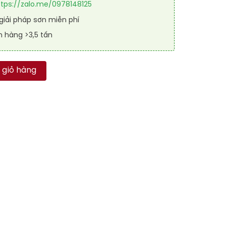
ttps://zalo.me/0978148125
iải pháp sơn miễn phí
n hàng >3,5 tấn
L RAPTOP RAL 3026 số lượng
 giỏ hàng