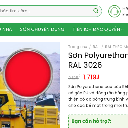
Hỗ
kh
G NHÀ
SƠN CHUYÊN DỤNG
TIỆN ÍCH ĐẶC QUYỀN
Trang chủ
/
RAL
/
RAL THEO M
Sơn Polyuretha
RAL 3026
₫
1.719
₫
3.125
Sơn Polyurethane cao cấp RAL
có gốc PU và đóng rắn bằng
thiện có độ bóng trung bình 
cho các bề mặt trong môi tr
Bạn cần hỗ trợ?: