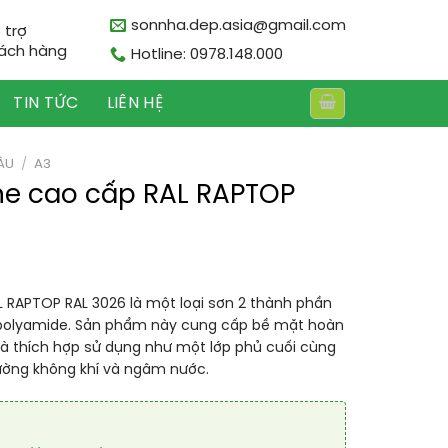
sonnha.dep.asia@gmail.com
 trợ
ách hàng
Hotline: 0978.148.000
TIN TỨC
LIÊN HỆ
ÀU
/
A3
ne cao cấp RAL RAPTOP
 RAPTOP RAL 3026 là một loại sơn 2 thành phần
 polyamide. Sản phẩm này cung cấp bề mặt hoàn
và thích hợp sử dụng như một lớp phủ cuối cùng
ường không khí và ngâm nước.