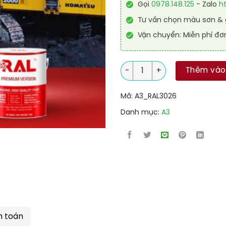
Gọi
0978.148.125
- Zalo
h
Tư vấn chọn màu sơn & g
Vận chuyển: Miễn phí đơ
Sơn Polyurethane cao cấp RA
Thêm vào
Mã:
A3_RAL3026
Danh mục:
A3
h toán