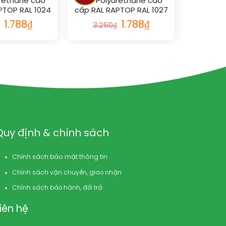
rethane cao
Sơn Polyurethane cao
PTOP RAL 1024
cấp RAL RAPTOP RAL 1027
1.788
₫
1.788
₫
3.250
₫
Quy định & chính sách
Chính sách bảo mật thông tin
Chính sách vận chuyển, giao nhận
Chính sách bảo hành, đổi trả
Liên hệ